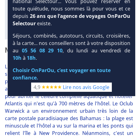
Infos golfs :
national Selectour... Vous pouvez réserver en
4
dont le plus proche à 3 km de
toute quiétude, nous sommes là pour vous et ce
l'hôtel
depuis
26 ans que l’agence de voyages OnParOu
Selectour
existe.
Diaporama
Séjours, combinés, autotours, circuits, croisières,
à la carte... nos conseillers sont à votre disposition
NOTRE AVIS
au
05 56 08 29 10
, du lundi au vendredi de
10h
à
18h
.
Le Oclub Adult Only Warwick Paradise Island 4* est
Choisir OnParOu, c’est voyager en toute
situé sur la petite île de Paradise Island reliée par des
confiance.
ponts à celle bien plus grande de New Providence qui
4,9
Lire nos avis Google
accueille la capitale Nassau. Paradise Island est connue
pour abriter le célèbre complexe aquatique et hôtelier
Atlantis qui n'est qu'à 700 mètres de l'hôtel. Le Oclub
Warwick a un environnement urbain très loin de la
carte postale paradisiaque des Bahamas : la plage est
minuscule et l'hôtel a vu sur la marina et les ponts qui
relient l'île à New Providence. Néanmoins, c'est un