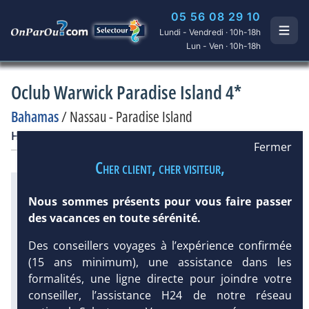
05 56 08 29 10
Lundi - Vendredi · 10h-18h
Lun - Ven · 10h-18h
Oclub Warwick Paradise Island 4*
Bahamas
/
Nassau - Paradise Island
Hôtel
Club francophone
Fermer
Cher client, cher visiteur,
Infos météo :
Nous sommes présents pour vous faire passer
31 °C
175 mm
29 °C
des vacances en toute sérénité.
Infos plages :
Dist.
Distance
:
Long.
Longueur
:
Des conseillers voyages à l’expérience confirmée
< 100 m
100 m
(15 ans minimum), une assistance dans les
Équipement :
DEMANDE
formalités, une ligne directe pour joindre votre
244
Tx
:
38 %
Tx
:
41 %
D’INFORMATIONS
conseiller, l’assistance H24 de notre réseau
700 m