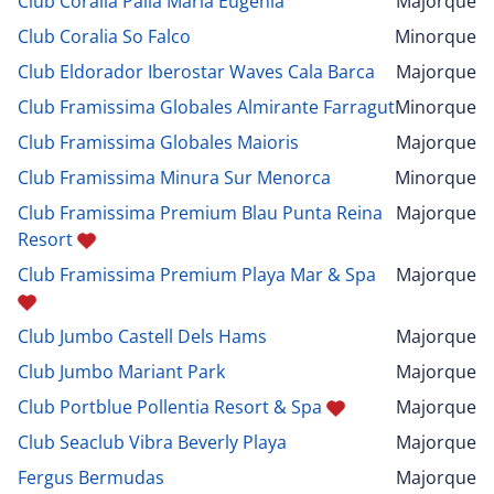
Club Coralia Palia Maria Eugenia
Majorque
Club Coralia So Falco
Minorque
Club Eldorador Iberostar Waves Cala Barca
Majorque
Club Framissima Globales Almirante Farragut
Minorque
Club Framissima Globales Maioris
Majorque
Club Framissima Minura Sur Menorca
Minorque
Club Framissima Premium Blau Punta Reina
Majorque
Resort
Club Framissima Premium Playa Mar & Spa
Majorque
Club Jumbo Castell Dels Hams
Majorque
Club Jumbo Mariant Park
Majorque
Club Portblue Pollentia Resort & Spa
Majorque
Club Seaclub Vibra Beverly Playa
Majorque
Fergus Bermudas
Majorque