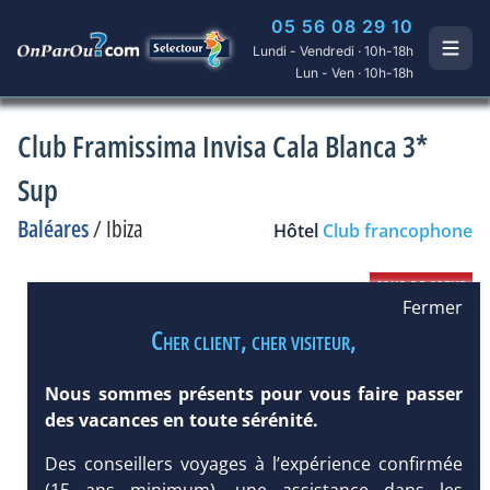
05 56 08 29 10
Lundi - Vendredi · 10h-18h
Lun - Ven · 10h-18h
Club Framissima Invisa Cala Blanca 3*
Sup
Baléares
/
Ibiza
Hôtel
Club francophone
Fermer
Cher client, cher visiteur,
Nous sommes présents pour vous faire passer
des vacances en toute sérénité.
Des conseillers voyages à l’expérience confirmée
(15 ans minimum), une assistance dans les