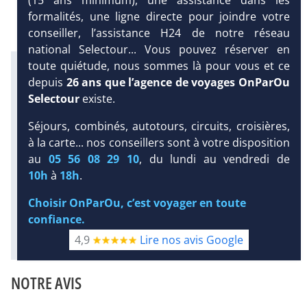
formalités, une ligne directe pour joindre votre
conseiller, l’assistance H24 de notre réseau
national Selectour... Vous pouvez réserver en
toute quiétude, nous sommes là pour vous et ce
Infos météo :
27 °C
63 mm
23 °C
depuis
26 ans que l’agence de voyages OnParOu
Infos plages :
Selectour
existe.
Dist.
Distance
:
Long.
Séjours, combinés, autotours, circuits, croisières,
Longueur
:
DEMANDE
< 100 m
à la carte... nos conseillers sont à votre disposition
540 m
D’INFORMATIONS
Équipement :
au
05 56 08 29 10
, du lundi au vendredi de
DEVIS /
448
Tx
:
42 %
Tx
:
73 %
10h
à
18h
.
RÉSERVATION
Infos golfs :
Choisir OnParOu, c’est voyager en toute
1
Distance depuis l'hôtel : 18 km
confiance.
Diaporama
4,9
Lire nos avis Google
NOTRE AVIS