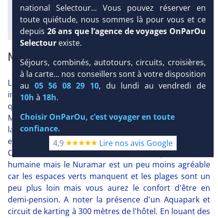
national Selectour... Vous pouvez réserver en
toute quiétude, nous sommes là pour vous et ce
Diaporama
depuis
26 ans que l’agence de voyages OnParOu
Selectour
existe.
NOTRE AVIS
Séjours, combinés, autotours, circuits, croisières,
à la carte... nos conseillers sont à votre disposition
L'hôtel Nuramar bénéficie d'une situation
au
05 56 08 29 10
, du lundi au vendredi de
intéressante, l'incontournable cité de Ciudadela n'est
10h
à
18h
.
qu'à 9 Km et deux belles plages sont à proximité (750
Choisir OnParOu, c’est voyager en toute
Mètres et 1.6 Km). Vous pourrez également profiter de
confiance.
la marina (400 mètres) de Cala en Bosch avec ses bars
et restaurants. Le Nuramar ressemble à la résidence
4,9
Lire nos avis Google
Club Ciudadela (voisin d'un Km) de par sa taille
humaine mais le Nuramar est un peu moins agréable
car les espaces verts manquent et les plages sont un
peu plus loin mais vous aurez le confort d'être en
demi-pension. A noter la présence d'un Aquapark et
circuit de karting à 300 mètres de l'hôtel. En louant des