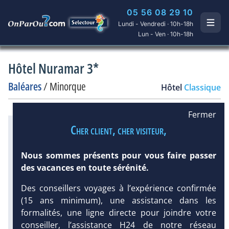
05 56 08 29 10
Lundi - Vendredi · 10h-18h
Lun - Ven · 10h-18h
Hôtel Nuramar 3*
Baléares
/
Minorque
Hôtel
Classique
Fermer
Infos météo :
Cher client, cher visiteur,
27 °C
63 mm
23 °C
Infos plages :
Nous sommes présents pour vous faire passer
Dist.
Distance
:
Long.
Longueur
:
des vacances en toute sérénité.
750 m
130 m
Équipement :
Des conseillers voyages à l’expérience confirmée
DEMANDE
43
Tx
:
4 %
Tx
:
9 %
D’INFORMATIONS
(15 ans minimum), une assistance dans les
300 m
formalités, une ligne directe pour joindre votre
Infos golfs :
conseiller, l’assistance H24 de notre réseau
1
Distance depuis l'hôtel : 49 km