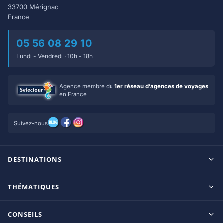
33700 Mérignac
France
05 56 08 29 10
Lundi - Vendredi · 10h - 18h
Agence membre du
1er réseau d’agences de voyages
en France
Suivez-nous
DESTINATIONS
Maldives
THÉMATIQUES
Seychelles
Tout inclus
Ile Maurice
CONSEILS
Clubs francophones