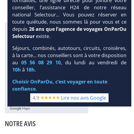
formalités, une ligne directe pour joindre votre
conseiller, l’assistance H24 de notre réseau
national Selectour... Vous pouvez réserver en
toute quiétude, nous sommes là pour vous et ce
depuis
26 ans que l’agence de voyages OnParOu
Infos météo :
27 °C
63 mm
23 °C
Selectour
existe.
Infos plages :
Séjours, combinés, autotours, circuits, croisières,
Dist.
Distance
:
Long.
Longueur
:
à la carte... nos conseillers sont à votre disposition
250 m
30 m
DEMANDE
D’INFORMATIONS
au
05 56 08 29 10
, du lundi au vendredi de
Équipement :
493
Tx
:
13 %
Tx
:
61 %
10h
à
18h
.
DEVIS /
1000 m
RÉSERVATION
Choisir OnParOu, c’est voyager en toute
Infos golfs :
confiance.
1
Distance depuis l'hôtel : 41 km
4,9
Lire nos avis Google
Diaporama
NOTRE AVIS