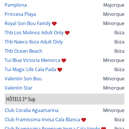
Pamplona
Majorque
Princesa Playa
Minorque
Royal Son Bou Family
Minorque
Thb Los Molinos Adult Only
Ibiza
Thb Naeco Ibiza Adult Only
Ibiza
Thb Ocean Beach
Ibiza
Tui Blue Victoria Menorca
Minorque
Tui Magic Life Cala Pada
Ibiza
Valentin Son Bou
Minorque
Valentin Star
Minorque
HÔTELS 3* Sup
Club Coralia Aguamarina
Minorque
Club Framissima Invisa Cala Blanca
Ibiza
Club Framissima Premium Invisa Cala Verde
Ibiza