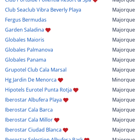
Club Seaclub Vibra Beverly Playa
Majorque
Fergus Bermudas
Majorque
Garden Saladina
Majorque
Globales Maioris
Majorque
Globales Palmanova
Majorque
Globales Panama
Majorque
Grupotel Club Cala Marsal
Majorque
Hg Jardin De Menorca
Minorque
Hipotels Eurotel Punta Rotja
Majorque
Iberostar Albufera Playa
Majorque
Iberostar Cala Barca
Majorque
Iberostar Cala Millor
Majorque
Iberostar Ciudad Blanca
Majorque
Iberostar Selection Albufera Park
Majorque