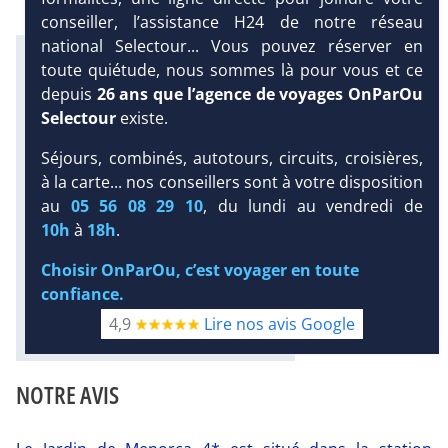
conseiller, l’assistance H24 de notre réseau
national Selectour... Vous pouvez réserver en
Infos météo :
toute quiétude, nous sommes là pour vous et ce
27 °C
63 mm
23 °C
depuis
26 ans que l’agence de voyages OnParOu
Infos plages :
Selectour
existe.
Dist.
Distance
:
Long.
Longueur
:
2.1 km
Séjours, combinés, autotours, circuits, croisières,
DEMANDE
2.5 km
D’INFORMATIONS
à la carte... nos conseillers sont à votre disposition
Équipement :
au
05 56 08 29 10
, du lundi au vendredi de
144
Tx
:
4 %
Tx
:
25 %
DEVIS /
10h
à
18h
.
1.5 km
RÉSERVATION
Infos golfs :
Choisir OnParOu, c’est voyager en toute
1
Distance depuis l'hôtel : 21 km
confiance.
Diaporama
4,9
Lire nos avis Google
NOTRE AVIS