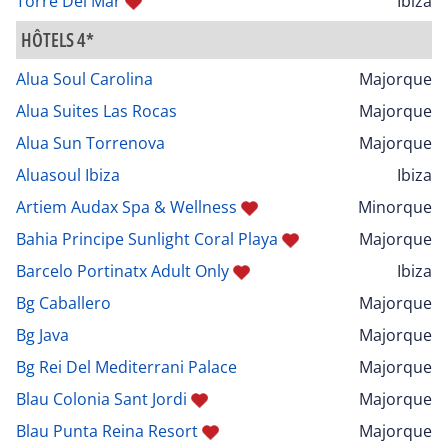
Torre Del Mar
Ibiza
HÔTELS 4*
Alua Soul Carolina
Majorque
Alua Suites Las Rocas
Majorque
Alua Sun Torrenova
Majorque
Aluasoul Ibiza
Ibiza
Artiem Audax Spa & Wellness
Minorque
Bahia Principe Sunlight Coral Playa
Majorque
Barcelo Portinatx Adult Only
Ibiza
Bg Caballero
Majorque
Bg Java
Majorque
Bg Rei Del Mediterrani Palace
Majorque
Blau Colonia Sant Jordi
Majorque
Blau Punta Reina Resort
Majorque