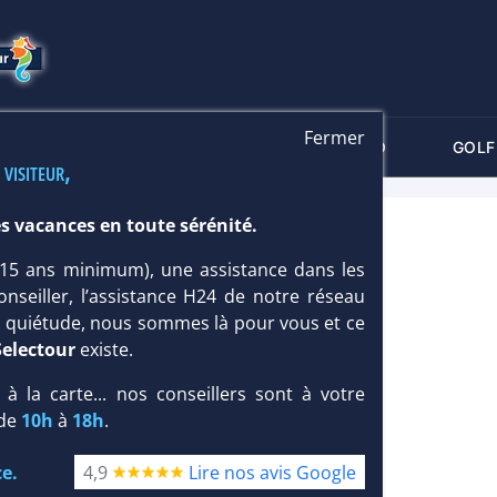
Fermer
-CRITÈRES
MALDIVES
THALASSO
GOLF
 visiteur,
s vacances en toute sérénité.
 (15 ans minimum), une assistance dans les
onseiller, l’assistance H24 de notre réseau
te quiétude, nous sommes là pour vous et ce
Selectour
existe.
, à la carte... nos conseillers sont à votre
 de
10h
à
18h
.
e.
4,9
Lire nos avis Google