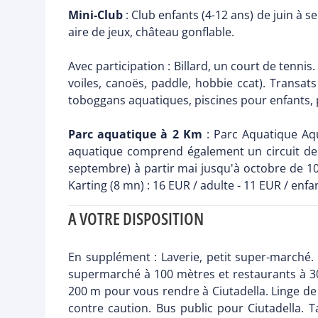
Mini-Club
: Club enfants (4-12 ans) de juin à s
aire de jeux, château gonflable.
Avec participation : Billard, un court de tenni
voiles, canoës, paddle, hobbie ccat). Transa
toboggans aquatiques, piscines pour enfants, p
Parc aquatique à 2 Km
: Parc Aquatique Aq
aquatique comprend également un circuit de k
septembre) à partir mai jusqu'à octobre de 10
Karting (8 mn) : 16 EUR / adulte - 11 EUR / enfa
A VOTRE DISPOSITION
En supplément : Laverie, petit super-marché. 
supermarché à 100 mètres et restaurants à 30
200 m pour vous rendre à Ciutadella. Linge de l
contre caution. Bus public pour Ciutadella. T