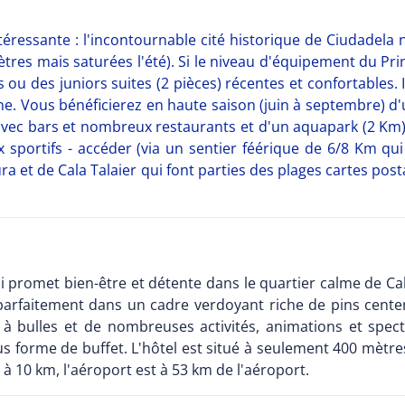
intéressante : l'incontournable cité historique de Ciudadela
ètres mais saturées l'été). Si le niveau d'équipement du Prin
ou des juniors suites (2 pièces) récentes et confortables. 
e. Vous bénéficierez en haute saison (juin à septembre) d'
ec bars et nombreux restaurants et d'un aquapark (2 Km) a
x sportifs - accéder (via un sentier féérique de 6/8 Km q
a et de Cala Talaier qui font parties des plages cartes post
ui promet bien-être et détente dans le quartier calme de Ca
re parfaitement dans un cadre verdoyant riche de pins cente
 bulles et de nombreuses activités, animations et specta
us forme de buffet. L'hôtel est situé à seulement 400 mètr
 à 10 km, l'aéroport est à 53 km de l'aéroport.