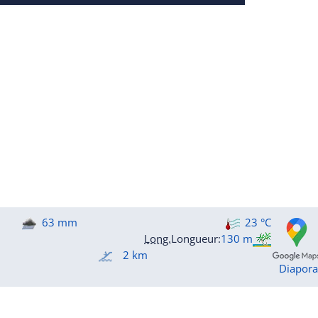
63 mm
23 °C
Long.
Longueur
:
130 m
2 km
Diapor