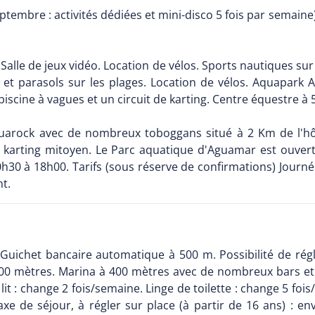
eptembre : activités dédiées et mini-disco 5 fois par semaine
s. Salle de jeux vidéo. Location de vélos. Sports nautiques su
ts et parasols sur les plages. Location de vélos. Aquapar
iscine à vagues et un circuit de karting. Centre équestre à 
uarock avec de nombreux toboggans situé à 2 Km de l'hôt
arting mitoyen. Le Parc aquatique d'Aguamar est ouvert t
h30 à 18h00. Tarifs (sous réserve de confirmations) Journée
nt.
Guichet bancaire automatique à 500 m. Possibilité de régle
0 mètres. Marina à 400 mètres avec de nombreux bars et r
it : change 2 fois/semaine. Linge de toilette : change 5 fois
axe de séjour, à régler sur place (à partir de 16 ans) : 