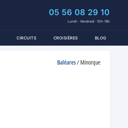
05 56 08 29 10
Lundi - Vendredi · 10h-18h
CIRCUITS
CROISIÈRES
BLOG
Baléares
/
Minorque