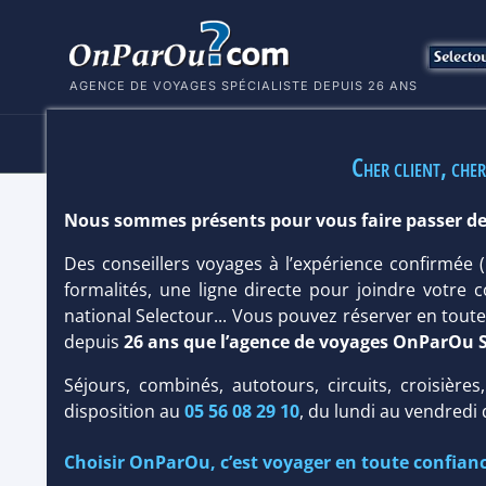
AGENCE DE VOYAGES SPÉCIALISTE DEPUIS 26 ANS
HÔTELS
SÉJOURS
MULTI
Cher client, cher
Nous sommes présents pour vous faire passer de
HÔTEL PRINCESA PLAYA 4*
Des conseillers voyages à l’expérience confirmée
Hôtel
Classique
formalités, une ligne directe pour joindre votre c
national Selectour... Vous pouvez réserver en tou
depuis
26 ans que l’agence de voyages OnParOu 
Séjours, combinés, autotours, circuits, croisières
disposition au
05 56 08 29 10
, du lundi au vendredi
Choisir OnParOu, c’est voyager en toute confianc