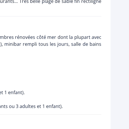
ants... Très belle plage de sable fin rectiligne
ambres rénovées côté mer dont la plupart avec
), minibar rempli tous les jours, salle de bains
t 1 enfant).
nts ou 3 adultes et 1 enfant).