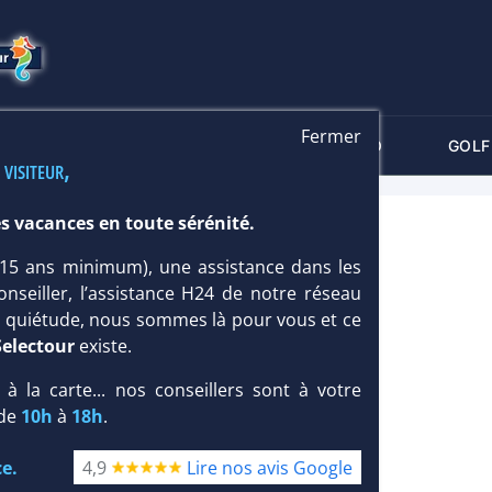
Fermer
-CRITÈRES
MALDIVES
THALASSO
GOLF
 visiteur,
s vacances en toute sérénité.
 4*
 (15 ans minimum), une assistance dans les
onseiller, l’assistance H24 de notre réseau
te quiétude, nous sommes là pour vous et ce
Selectour
existe.
, à la carte... nos conseillers sont à votre
 de
10h
à
18h
.
e.
4,9
Lire nos avis Google