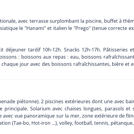
tionale, avec terrasse surplombant la piscine, buffet à thè
 asiatique le "Hanami" et italien le "Prego" (tenue correcte 
tit déjeuner tardif 10h-12h. Snacks 12h-17h. Pâtisseries 
oissons : boissons aux repas : eau, boissons rafraîchissant
 chaque jour avec des boissons rafraîchissantes, bière et e
nade piétonne). 2 piscines extérieures dont une avec bain 
 principale. Solarium avec chaises longues, parasols et s
ge avec vue panoramique sur la mer, zone extérieure de fit
ion (Tae-bo, Hot-iron ...), volley, football, tennis, pétanqu