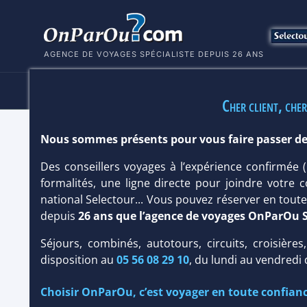
AGENCE DE VOYAGES SPÉCIALISTE DEPUIS 26 ANS
HÔTELS
SÉJOURS
MULTI
Cher client, cher
Nous sommes présents pour vous faire passer de
CLUB FRAMISSIMA GRIFID ARABELLA
Des conseillers voyages à l’expérience confirmée
Hôtel
Club francophone
formalités, une ligne directe pour joindre votre c
national Selectour... Vous pouvez réserver en tou
depuis
26 ans que l’agence de voyages OnParOu 
Séjours, combinés, autotours, circuits, croisières
disposition au
05 56 08 29 10
, du lundi au vendredi
Choisir OnParOu, c’est voyager en toute confianc