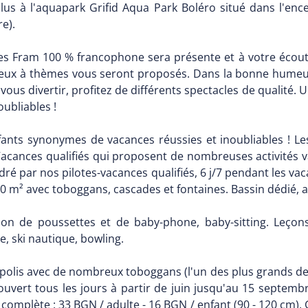
lus à l'aquapark Grifid Aqua Park Boléro situé dans l'ence
re).
es Fram 100 % francophone sera présente et à votre écoute
jeux à thèmes vous seront proposés. Dans la bonne humeur,
ous divertir, profitez de différents spectacles de qualité
ubliables !
nts synonymes de vacances réussies et inoubliables ! Les 
-Vacances qualifiés qui proposent de nombreuses activités 
adré par nos pilotes-vacances qualifiés, 6 j/7 pendant les v
 m² avec toboggans, cascades et fontaines. Bassin dédié, ai
tion de poussettes et de baby-phone, baby-sitting. Leçons 
e, ski nautique, bowling.
olis avec de nombreux toboggans (l'un des plus grands des 
ouvert tous les jours à partir de juin jusqu'au 15 septemb
complète : 33 BGN / adulte - 16 BGN / enfant (90 - 120 cm). 