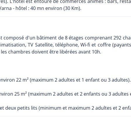
es). L'hôtel est entouré de commerces animés : bars, restaur
Varna - hôtel : 40 mn environ (30 Km).
 est composé d'un bâtiment de 8 étages comprenant 292 ch
matisation, TV Satellite, téléphone, Wi-fi et coffre (payants
 les chambres doivent être libérées avant 10h.
nviron 22 m² (maximum 2 adultes et 1 enfant ou 3 adultes).
viron 25 m² (maximum 2 adultes et 2 enfants ou 3 adultes e
 et deux petits lits (minimum et maximum 2 adultes et 2 enfa