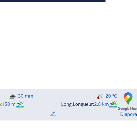
30 mm
20 °C
e
:
150 m
Long.
Longueur
:
2.8 km
Diapor