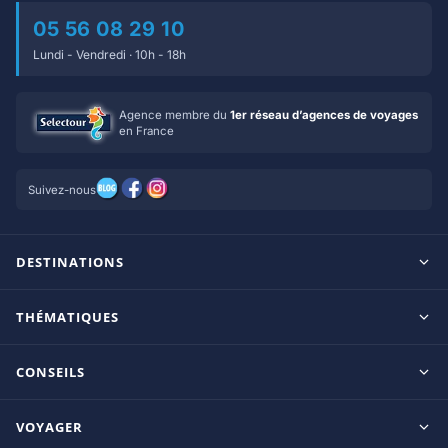
05 56 08 29 10
Lundi - Vendredi · 10h - 18h
Agence membre du
1er réseau d’agences de voyages
en France
Suivez-nous
DESTINATIONS
Maldives
THÉMATIQUES
Seychelles
Tout inclus
Ile Maurice
CONSEILS
Clubs francophones
Tanzanie/Zanzibar
Le blog d’OnParOu
Adultes uniquement
VOYAGER
République Dominicaine
Guide Maldives