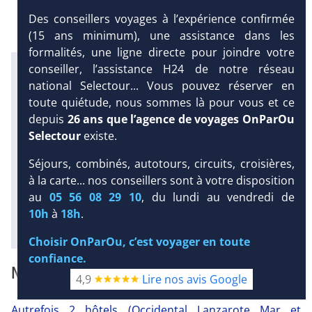
Des conseillers voyages à l’expérience confirmée
(15 ans minimum), une assistance dans les
formalités, une ligne directe pour joindre votre
Infos météo :
conseiller, l’assistance H24 de notre réseau
29 °C
2 mm
23 °C
national Selectour... Vous pouvez réserver en
Infos plages :
toute quiétude, nous sommes là pour vous et ce
Dist.
Distance
:
Long.
Longueur
:
depuis
26 ans que l’agence de voyages OnParOu
DEMANDE
2.7 km
470 m
Selectour
existe.
D’INFORMATIONS
Équipement :
659
Tx
:
46 %
Tx
:
80 %
Séjours, combinés, autotours, circuits, croisières,
DEVIS /
Infos golfs :
à la carte... nos conseillers sont à votre disposition
RÉSERVATION
1
Distance depuis l'hôtel : 6 km
au
05 56 08 29 10
, du lundi au vendredi de
10h
à
18h
.
Diaporama
Choisir OnParOu, c’est voyager en toute
confiance.
NOTRE AVIS
4,9
Lire nos avis Google
Autrefois 2 hôtels (Occidental Lanzarote Mar et