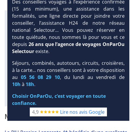
Des conseillers voyages à l’expérience confirmée
(15 ans minimum), une assistance dans les
formalités, une ligne directe pour joindre votre
Infos météo :
conseiller, l’assistance H24 de notre réseau
29 °C
2 mm
23 °C
national Selectour... Vous pouvez réserver en
Infos plages :
Dist.
Distance
:
Long.
toute quiétude, nous sommes là pour vous et ce
Longueur
:
depuis
26 ans que l’agence de voyages OnParOu
180 m
DEMANDE
1.2 km
Selectour
existe.
D’INFORMATIONS
Équipement :
598
Tx
:
42 %
Tx
:
43 %
Séjours, combinés, autotours, circuits, croisières,
DEVIS /
Infos golfs :
à la carte... nos conseillers sont à votre disposition
RÉSERVATION
2
dont le plus proche à 3.5 km de
au
05 56 08 29 10
, du lundi au vendredi de
l'hôtel
10h
à
18h
.
Diaporama
Choisir OnParOu, c’est voyager en toute
confiance.
4,9
Lire nos avis Google
NOTRE AVIS