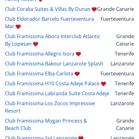
Club Coralia Suites & Villas By Dunas
Grande Canarie
Club Eldorador Barcelo Fuerteventura
Fuerteventura
Mar
Club Framissima Abora Interclub Atlantic
Grande
By Lopesan
Canarie
Club Framissima Allegro Isora
Tenerife
Club Framissima Bakour Lanzarote Splash
Lanzarote
Club Framissima Elba Carlota
Fuerteventura
Club Framissima H10 Costa Adeje Palace
Tenerife
Club Framissima Labranda Suite Costa Adeje
Tenerife
Club Framissima Los Zocos Impressive
Lanzarote
Resort
Club Framissima Mogan Princess &
Grande
Beach Club
Canarie
Club Framissima Sol Lanzarote
Lanzarote