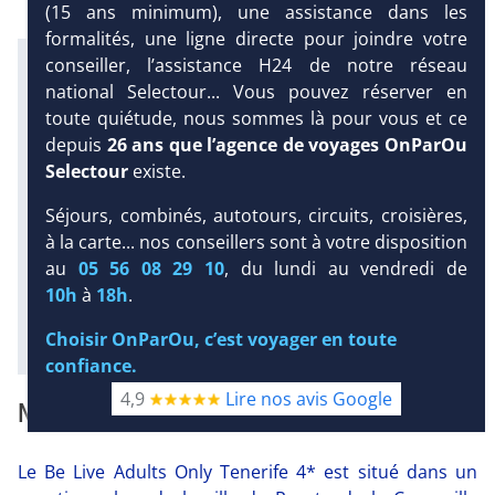
(15 ans minimum), une assistance dans les
formalités, une ligne directe pour joindre votre
Infos météo :
conseiller, l’assistance H24 de notre réseau
27 °C
1 mm
22 °C
national Selectour... Vous pouvez réserver en
Infos plages :
toute quiétude, nous sommes là pour vous et ce
Dist.
Distance
:
Long.
Longueur
:
depuis
26 ans que l’agence de voyages OnParOu
400 m
470 m
DEMANDE
Selectour
existe.
D’INFORMATIONS
Équipement :
337
Tx
:
13 %
Tx
:
9 %
Séjours, combinés, autotours, circuits, croisières,
DEVIS /
Infos golfs :
à la carte... nos conseillers sont à votre disposition
RÉSERVATION
2
dont le plus proche à 20 km de
au
05 56 08 29 10
, du lundi au vendredi de
l'hôtel
10h
à
18h
.
Diaporama
Choisir OnParOu, c’est voyager en toute
confiance.
4,9
Lire nos avis Google
NOTRE AVIS
Le Be Live Adults Only Tenerife 4* est situé dans un