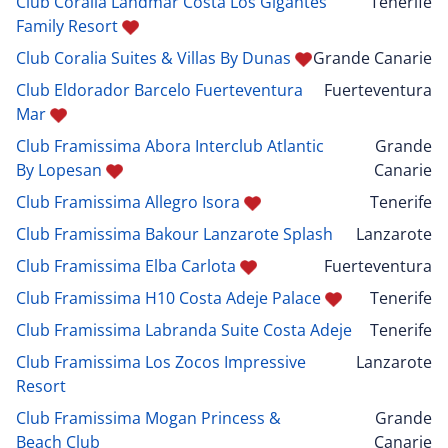
Club Coralia Landmar Costa Los Gigantes
Tenerife
Family Resort
Club Coralia Suites & Villas By Dunas
Grande Canarie
Club Eldorador Barcelo Fuerteventura
Fuerteventura
Mar
Club Framissima Abora Interclub Atlantic
Grande
By Lopesan
Canarie
Club Framissima Allegro Isora
Tenerife
Club Framissima Bakour Lanzarote Splash
Lanzarote
Club Framissima Elba Carlota
Fuerteventura
Club Framissima H10 Costa Adeje Palace
Tenerife
Club Framissima Labranda Suite Costa Adeje
Tenerife
Club Framissima Los Zocos Impressive
Lanzarote
Resort
Club Framissima Mogan Princess &
Grande
Beach Club
Canarie