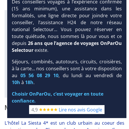
Des conseillers voyages à l’expérience confirmée
(15 ans minimum), une assistance dans les
formalités, une ligne directe pour joindre votre
Infos météo :
conseiller, l’assistance H24 de notre réseau
27 °C
1 mm
22 °C
Infos plages :
national Selectour... Vous pouvez réserver en
Dist.
Distance
:
Long.
Longueur
:
toute quiétude, nous sommes là pour vous et ce
250 m
900 m
depuis
26 ans que l’agence de voyages OnParOu
Équipement :
Selectour
existe.
DEMANDE
282
Tx
:
33 %
Tx
:
52 %
D’INFORMATIONS
Infos golfs :
Séjours, combinés, autotours, circuits, croisières,
5
dont le plus proche à 2 km de
à la carte... nos conseillers sont à votre disposition
l'hôtel
au
05 56 08 29 10
, du lundi au vendredi de
10h
à
18h
.
Diaporama
Choisir OnParOu, c’est voyager en toute
confiance.
NOTRE AVIS
4,9
Lire nos avis Google
L'hôtel La Siesta 4* est un club urbain au coeur des