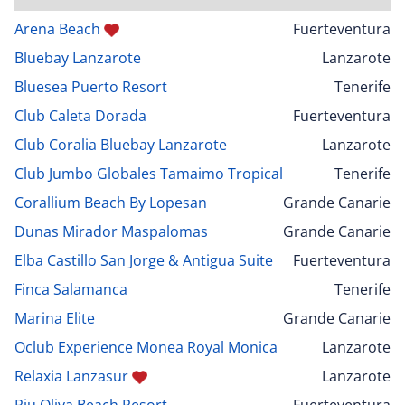
Arena Beach
Fuerteventura
Bluebay Lanzarote
Lanzarote
Bluesea Puerto Resort
Tenerife
Club Caleta Dorada
Fuerteventura
Club Coralia Bluebay Lanzarote
Lanzarote
Club Jumbo Globales Tamaimo Tropical
Tenerife
Corallium Beach By Lopesan
Grande Canarie
Dunas Mirador Maspalomas
Grande Canarie
Elba Castillo San Jorge & Antigua Suite
Fuerteventura
Finca Salamanca
Tenerife
Marina Elite
Grande Canarie
Oclub Experience Monea Royal Monica
Lanzarote
Relaxia Lanzasur
Lanzarote
Riu Oliva Beach Resort
Fuerteventura