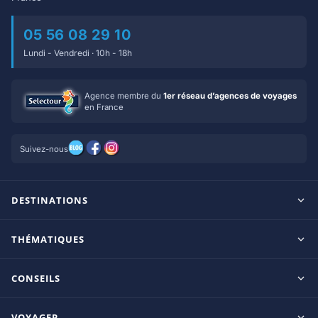
05 56 08 29 10
Lundi - Vendredi · 10h - 18h
Agence membre du
1er réseau d’agences de voyages
en France
Suivez-nous
DESTINATIONS
Maldives
THÉMATIQUES
Seychelles
Tout inclus
Ile Maurice
CONSEILS
Clubs francophones
Tanzanie/Zanzibar
Le blog d’OnParOu
Adultes uniquement
VOYAGER