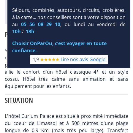
l'hôtel
Séjours, combinés, autotours, circuits, croisières,
Diaporama
à la carte... nos conseillers sont à votre disposition
au
05 56 08 29 10
, du lundi au vendredi de
10h
à
18h
.
PRÉSENTATION
Choisir OnParOu, c’est voyager en toute
confiance.
Situé à 500 mètres de la plage et à environ 1 Km du
coeur touristique de Limassol, cet hôtel est l'un des
4,9
Lire nos avis Google
plus anciens de la ville, entièrement rénové en 2003. Il
allie le confort d'un hôtel classique 4* et un style
cossu. Hôtel très calme sans animation et sans
équipement pour les enfants.
SITUATION
L'hôtel Curium Palace est situé à proximité immédiate
du coeur de Limassol et à 500 mètres d'une plage
longue de 0.9 Km (mais très peu large). Transfert