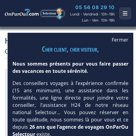
05 56 08 29 10
Lundi - Vendredi · 10h-18h
Lun - Ven · 10h-18h
Hôtel Curium Palace 4*
Fermer
Cher client, cher visiteur,
Chypre
/
Limassol
Hôtel
Charme
Nous sommes présents pour vous faire passer
des vacances en toute sérénité.
Infos météo :
28 °C
5 mm
26 °C
Des conseillers voyages à l’expérience confirmée
Infos plages :
(15 ans minimum), une assistance dans les
Dist.
Distance
:
Long.
Longueur
:
formalités, une ligne directe pour joindre votre
500 m
900 m
conseiller, l’assistance H24 de notre réseau
Équipement :
DEMANDE
national Selectour... Vous pouvez réserver en
68
Tx
:
17 %
Tx
:
18 %
D’INFORMATIONS
toute quiétude, nous sommes là pour vous et ce
Infos golfs :
depuis
26 ans que l’agence de voyages OnParOu
3
dont le plus proche à 50 km de
Selectour
existe.