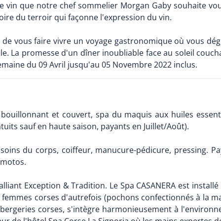
de vin que notre chef sommelier Morgan Gaby souhaite vou
toire du terroir qui façonne l'expression du vin.
ir de vous faire vivre un voyage gastronomique où vous dég
le. La promesse d'un dîner inoubliable face au soleil couc
semaine du 09 Avril jusqu'au 05 Novembre 2022 inclus.
ouillonnant et couvert, spa du maquis aux huiles essentiel
tuits sauf en haute saison, payants en Juillet/Août).
 soins du corps, coiffeur, manucure-pédicure, pressing. Pa
 motos.
liant Exception & Tradition. Le Spa CASANERA est installé
s femmes corses d'autrefois (pochons confectionnés à la ma
s bergeries corses, s'intègre harmonieusement à l'environn