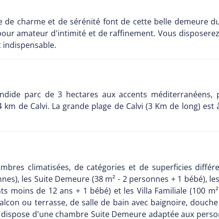
e charme et de sérénité font de cette belle demeure du X
pour amateur d'intimité et de raffinement. Vous disposer
t indispensable.
ndide parc de 3 hectares aux accents méditerranéens, pla
 km de Calvi. La grande plage de Calvi (3 Km de long) est à
bres climatisées, de catégories et de superficies différ
nes), les Suite Demeure (38 m² - 2 personnes + 1 bébé), l
ants moins de 12 ans + 1 bébé) et les Villa Familiale (100 
de balcon ou terrasse, de salle de bain avec baignoire, douc
nt dispose d'une chambre Suite Demeure adaptée aux person