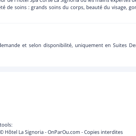
 de l'hôtel Spa Corse La Signoria où les mains expertes de
iété de soins : grands soins du corps, beauté du visage,
r demande et selon disponibilité, uniquement en Suites
tools:
© Hôtel La Signoria - OnParOu.com - Copies interdites