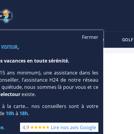
Fermer
-CRITÈRES
MALDIVES
THALASSO
GOLF
 visiteur,
s vacances en toute sérénité.
 (15 ans minimum), une assistance dans les
onseiller, l’assistance H24 de notre réseau
te quiétude, nous sommes là pour vous et ce
Selectour
existe.
, à la carte... nos conseillers sont à votre
 de
10h
à
18h
.
e.
4,9
Lire nos avis Google