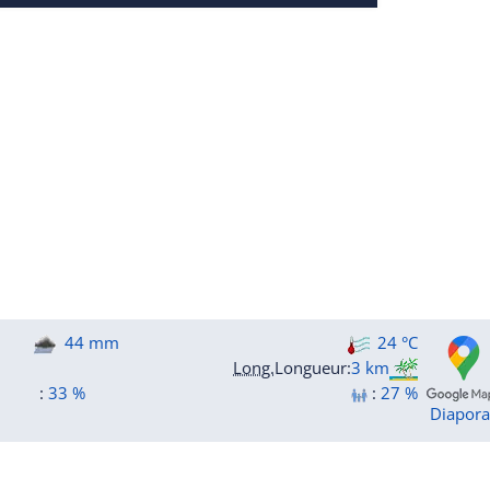
44 mm
24 °C
Long.
Longueur
:
3 km
:
33 %
:
27 %
Diapor