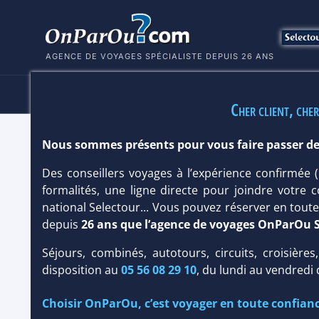
AGENCE DE VOYAGES SPÉCIALISTE DEPUIS 26 ANS
HÔTELS
SÉJOURS
MULTI
Cher client, cher
Nous sommes présents pour vous faire passer de
HÔTEL LA SIGNORIA 5*
Des conseillers voyages à l’expérience confirmée
Hôtel
Charme
/
Prestige
formalités, une ligne directe pour joindre votre c
national Selectour... Vous pouvez réserver en tou
depuis
26 ans que l’agence de voyages OnParOu 
Séjours, combinés, autotours, circuits, croisières
disposition au
05 56 08 29 10
, du lundi au vendredi
Choisir OnParOu, c’est voyager en toute confianc