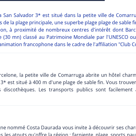
a San Salvador 3* est situé dans la petite ville de Comar
s de la plage principale, une superbe plage plage de sable 
tion, à proximité de nombreux centres d'intérêt dont Barc
ne (30 mn) classé au Patrimoine Mondiale par l'UNESCO ou
imation francophone dans le cadre de l'affiliation "Club Co
celone, la petite ville de Comarruga abrite un hôtel char
 3* est situé à 400 m d'une plage de sable fin. Vous trou
s discothèques. Les transports publics sont facilement a
pagne nommé Costa Daurada vous invite à découvrir ses charm
s les atouts qu'offre la région : farniente, plage, sports n