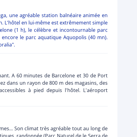
ruga, une agréable station balnéaire animée en
fin. L'hôtel en lui-même est extrêmement simple
elone (1 h), le célèbre et incontournable parc
 encore le parc aquatique Aquopolis (40 mn).
ralia".
mant. A 60 minutes de Barcelone et 30 de Port
verez dans un rayon de 800 m des magasins, des
ccessibles à pied depuis l'hôtel. L'aéroport
es... Son climat très agréable tout au long de
autiques, randonnée (Parc Naturel de le Serra de