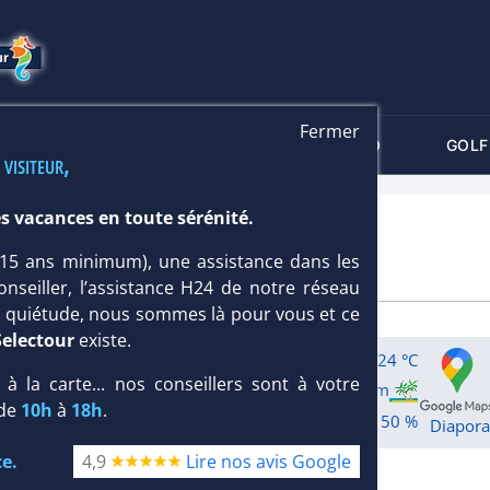
Fermer
-CRITÈRES
MALDIVES
THALASSO
GOLF
 visiteur,
s vacances en toute sérénité.
 (15 ans minimum), une assistance dans les
onseiller, l’assistance H24 de notre réseau
te quiétude, nous sommes là pour vous et ce
Selectour
existe.
75 mm
24 °C
, à la carte... nos conseillers sont à votre
e
:
380 m
Long.
Longueur
:
10 km
 de
10h
à
18h
.
:
4 %
:
50 %
Diapor
e.
4,9
Lire nos avis Google