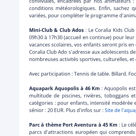
conviviales, encadrées par nos animateurs : s
conditions météorologiques. Enfin, sachez q
variées, pour compléter le programme d'animatio
Mini-Club & Club Ados
: Le Coralia Kids Club
09h30 à 17h30 (accueil en continue) pour leu
vacances scolaires, vos enfants seront pris en 
Coralia Club Ado s'adresse aux adolescents d
nombreuses activités sportives, culturelles, et
Avec participation : Tennis de table. Billard. Foo
Aquapark Aquopolis à 46 Km
: Aquopolis est
multitude de piscines, rivières, toboggans e
catégories : pour enfants, intensité modérée et 
sénior : 20 EUR. Plus d'infos sur :
Site de l'aqu
Parc à thème Port Aventura à 45 Km
: Le cél
parcs d'attractions européen qui comprends 