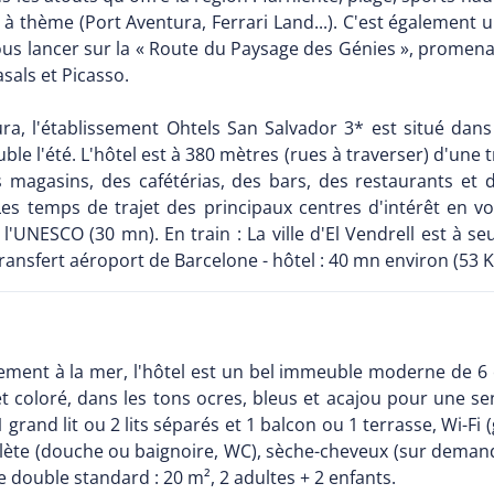
 thème (Port Aventura, Ferrari Land...). C'est également un
s lancer sur la « Route du Paysage des Génies », promenade
asals et Picasso.
a, l'établissement Ohtels San Salvador 3* est situé dans
le l'été. L'hôtel est à 380 mètres (rues à traverser) d'une t
agasins, des cafétérias, des bars, des restaurants et d
 Les temps de trajet des principaux centres d'intérêt en vo
'UNESCO (30 mn). En train : La ville d'El Vendrell est à 
ransfert aéroport de Barcelone - hôtel : 40 mn environ (53 
ement à la mer, l'hôtel est un bel immeuble moderne de 6 
t coloré, dans les tons ocres, bleus et acajou pour une se
rand lit ou 2 lits séparés et 1 balcon ou 1 terrasse, Wi-Fi (gr
plète (douche ou baignoire, WC), sèche-cheveux (sur demande
ouble standard : 20 m², 2 adultes + 2 enfants.