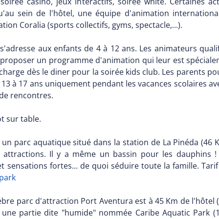
oirée casino, jeux interactifs, soirée white. Certaines a
u'au sein de l'hôtel, une équipe d'animation internatio
n Coralia (sports collectifs, gyms, spectacle,...).
 s'adresse aux enfants de 4 à 12 ans. Les animateurs qualif
r proposer un programme d'animation qui leur est spécialem
charge dès le diner pour la soirée kids club. Les parents po
e 13 à 17 ans uniquement pendant les vacances scolaires av
 de rencontres.
t sur table.
 un parc aquatique situé dans la station de La Pinéda (46 K
t attractions. Il y a même un bassin pour les dauphins ! 
sensations fortes... de quoi séduire toute la famille. Tarif 
apark
èbre parc d'attraction Port Aventura est à 45 Km de l'hôtel
une partie dite "humide" nommée Caribe Aquatic Park (16