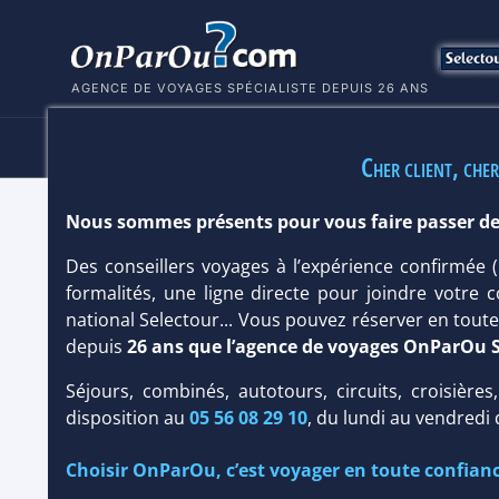
AGENCE DE VOYAGES SPÉCIALISTE DEPUIS 26 ANS
HÔTELS
SÉJOURS
MULTI
Cher client, cher
Nous sommes présents pour vous faire passer de
CLUB CORALIA SAN SALVADOR 3*
Des conseillers voyages à l’expérience confirmée
Costa Daurada / Calida
/
Comarruga
formalités, une ligne directe pour joindre votre c
national Selectour... Vous pouvez réserver en tou
depuis
26 ans que l’agence de voyages OnParOu 
Infos météo :
26 °C
Séjours, combinés, autotours, circuits, croisières
Infos plages :
Dist.
Distanc
disposition au
05 56 08 29 10
, du lundi au vendredi
Équipement :
155
Choisir OnParOu, c’est voyager en toute confianc
NOTRE AVIS