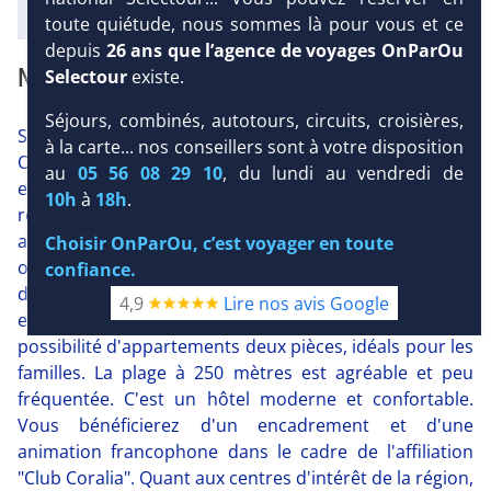
toute quiétude, nous sommes là pour vous et ce
depuis
26 ans que l’agence de voyages OnParOu
NOTRE AVIS
Selectour
existe.
Séjours, combinés, autotours, circuits, croisières,
Situé au coeur de la Costa Daurada, le Club Coralia Les
à la carte... nos conseillers sont à votre disposition
Oliveres 4* bénéficie d'une site préservé et d'un
au
05 56 08 29 10
, du lundi au vendredi de
environnement calme. Situé sur un promontoire
10h
à
18h
.
rocheux, c'est un club complètement ouvert sur la mer
avec de beaux espaces piscines et des équipements
Choisir OnParOu, c’est voyager en toute
originaux tels une tyrolienne au dessus de la piscine et
confiance.
des jeux d'eau divertissants. Sans oublier un beau spa
4,9
Lire nos avis Google
et des équipements sportifs remarquables. A noter la
possibilité d'appartements deux pièces, idéals pour les
familles. La plage à 250 mètres est agréable et peu
fréquentée. C'est un hôtel moderne et confortable.
Vous bénéficierez d'un encadrement et d'une
animation francophone dans le cadre de l'affiliation
"Club Coralia". Quant aux centres d'intérêt de la région,