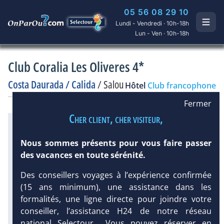
05 56 08 29 10
Lundi - Vendredi · 10h-18h
Lun - Ven · 10h-18h
Club Coralia Les Oliveres 4*
Costa Daurada / Calida
/
Salou
Hôtel
Club francophone
Fermer
Cher client, cher visiteur,
Infos météo :
26 °C
75 mm
24 °C
Nous sommes présents pour vous faire passer
Infos plages :
des vacances en toute sérénité.
Dist.
Distance
:
Long.
Longueur
:
250 m
350 m
DEMANDE
Des conseillers voyages à l’expérience confirmée
Équipement :
D’INFORMATIONS
(15 ans minimum), une assistance dans les
226
Tx
:
38 %
Tx
:
64 %
formalités, une ligne directe pour joindre votre
58 km
conseiller, l’assistance H24 de notre réseau
Diaporama
national Selectour... Vous pouvez réserver en