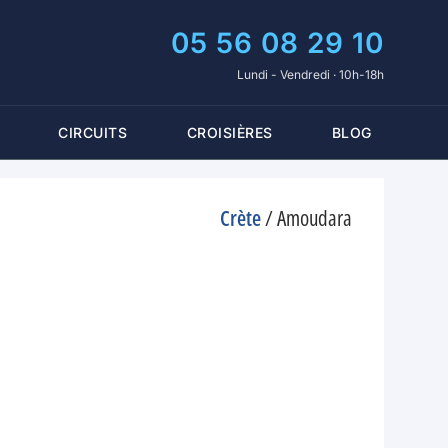
05 56 08 29 10
Lundi - Vendredi · 10h-18h
CIRCUITS
CROISIÈRES
BLOG
Crète
/
Amoudara