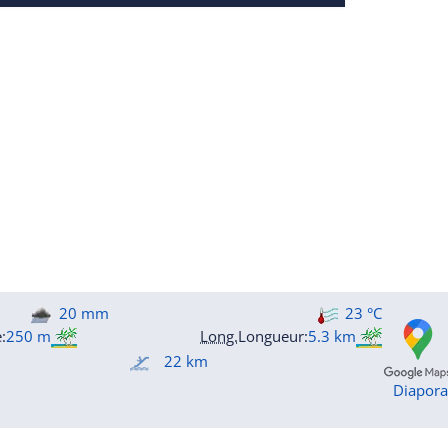
20 mm
23 °C
e
:
250 m
Long.
Longueur
:
5.3 km
22 km
Diapor