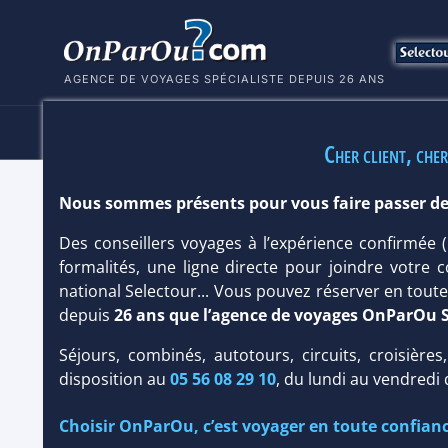
AGENCE DE VOYAGES SPÉCIALISTE DEPUIS 26 ANS
HÔTELS
SÉJOURS
MULTI
Cher client, cher
Nous sommes présents pour vous faire passer de
HÔTEL CHC MARILENA 4*
Des conseillers voyages à l’expérience confirmée
Hôtel
Classique
formalités, une ligne directe pour joindre votre c
national Selectour... Vous pouvez réserver en tou
depuis
26 ans que l’agence de voyages OnParOu 
Séjours, combinés, autotours, circuits, croisières
disposition au
05 56 08 29 10
, du lundi au vendredi
Choisir OnParOu, c’est voyager en toute confianc