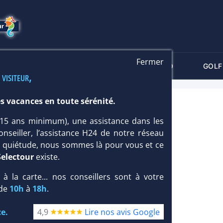
Fermer
-CRITÈRES
MALDIVES
THALASSO
GOLF
 visiteur,
s vacances en toute sérénité.
 (15 ans minimum), une assistance dans les
onseiller, l’assistance H24 de notre réseau
te quiétude, nous sommes là pour vous et ce
Selectour
existe.
, à la carte... nos conseillers sont à votre
 de
10h
à
18h
.
e.
4,9
Lire nos avis Google