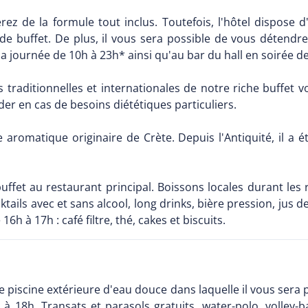
rez de la formule tout inclus. Toutefois, l'hôtel dispose 
 de buffet. De plus, il vous sera possible de vous détendre
 la journée de 10h à 23h* ainsi qu'au bar du hall en soirée d
 traditionnelles et internationales de notre riche buffet v
der en cas de besoins diététiques particuliers.
 aromatique originaire de Crète. Depuis l'Antiquité, il a 
fet au restaurant principal. Boissons locales durant les r
tails avec et sans alcool, long drinks, bière pression, jus d
 16h à 17h : café filtre, thé, cakes et biscuits.
piscine extérieure d'eau douce dans laquelle il vous sera 
 18h. Transats et parasols gratuits, water-polo, volley-ba