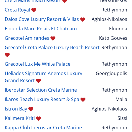
Creta Maris Beach Resort
Hersonissos
Creta Royal
Rethymnon
Daios Cove Luxury Resort & Villas
Aghios-Nikolaos
Elounda Mare Relais Et Chateaux
Elounda
Grecotel Amirandes
Kato Gouves
Grecotel Creta Palace Luxury Beach Resort
Rethymnon
Grecotel Lux Me White Palace
Rethymnon
Heliades Signature Anemos Luxury
Georgioupolis
Grand Resort
Iberostar Selection Creta Marine
Rethymnon
Ikaros Beach Luxury Resort & Spa
Malia
Istron Bay
Aghios-Nikolaos
Kalimera Kriti
Sissi
Kappa Club Iberostar Creta Marine
Rethymnon