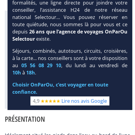
formalités, une ligne directe pour joindre votre
conseiller, l’assistance H24 de notre réseau
national Selectour... Vous pouvez réserver en
Infos météo :
26 °C
20 mm
23 °C
toute quiétude, nous sommes là pour vous et ce
Infos plages :
depuis
26 ans que l’agence de voyages OnParOu
Dist.
Distance
:
Long.
Longueur
:
Selectour
existe.
< 100 m
5.3 km
DEMANDE
Séjours, combinés, autotours, circuits, croisières,
Équipement :
D’INFORMATIONS
336
Tx
:
58 %
Tx
:
61 %
à la carte... nos conseillers sont à votre disposition
Infos golfs :
au
05 56 08 29 10
, du lundi au vendredi de
DEVIS /
1
Distance depuis l'hôtel : 35 km
10h
à
18h
.
RÉSERVATION
Plongée sous-marine :
Choisir OnParOu, c’est voyager en toute
Détails
confiance.
Diaporama
4,9
Lire nos avis Google
PRÉSENTATION