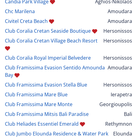
Candia Park Village
Aghios-Nikolaos
Chc Marilena
Amoudara
Civitel Creta Beach
Amoudara
Club Coralia Cretan Seaside Boutique
Hersonissos
Club Coralia Cretan Village Beach Resort
Hersonissos
Club Coralia Royal Imperial Belvedere
Hersonissos
Club Framissima Evasion Sentido Amounda
Amoudara
Bay
Club Framissima Evasion Stella Blue
Hersonissos
Club Framissima Mare Blue
Ierapetra
Club Framissima Mare Monte
Georgioupolis
Club Framissima Mitsis Bali Paradise
Bali
Club Heliades Essentiel Emerald
Rethymnon
Club Jumbo Elounda Residence & Water Park
Elounda