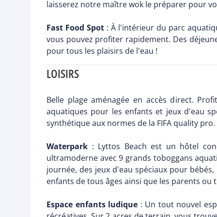
laisserez notre maître wok le préparer pour vo
Fast Food Spot
: À l'intérieur du parc aquati
vous pouvez profiter rapidement. Des déjeuners
pour tous les plaisirs de l'eau !
LOISIRS
Belle plage aménagée en accès direct. Prof
aquatiques pour les enfants et jeux d'eau sp
synthétique aux normes de la FIFA quality pro. 
Waterpark
: Lyttos Beach est un hôtel conç
ultramoderne avec 9 grands toboggans aquatiq
journée, des jeux d'eau spéciaux pour bébés, n
enfants de tous âges ainsi que les parents ou 
Espace enfants ludique
: Un tout nouvel espa
récréatives. Sur 2 acres de terrain, vous trouve