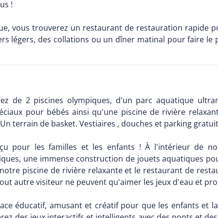
us !
que, vous trouverez un restaurant de restauration rapide p
 légers, des collations ou un dîner matinal pour faire le 
itez de 2 piscines olympiques, d'un parc aquatique ult
éciaux pour bébés ainsi qu'une piscine de rivière relaxant
Un terrain de basket. Vestiaires , douches et parking gratuit
u pour les familles et les enfants ! À l'intérieur de n
ues, une immense construction de jouets aquatiques pour 
otre piscine de rivière relaxante et le restaurant de rest
tout autre visiteur ne peuvent qu'aimer les jeux d'eau et pr
ce éducatif, amusant et créatif pour que les enfants et la
rez des jeux interactifs et intelligents avec des ponts et de