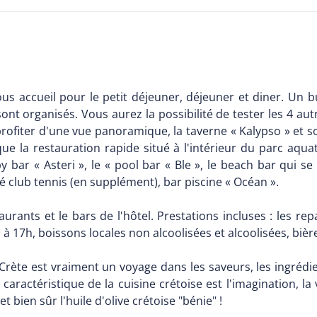
ous accueil pour le petit déjeuner, déjeuner et diner. Un 
t organisés. Vous aurez la possibilité de tester les 4 autr
profiter d'une vue panoramique, la taverne « Kalypso » et s
que la restauration rapide situé à l'intérieur du parc aqu
 bar « Asteri », le « pool bar « Ble », le beach bar qui s
é club tennis (en supplément), bar piscine « Océan ».
aurants et le bars de l'hôtel. Prestations incluses : les re
 à 17h, boissons locales non alcoolisées et alcoolisées, bière 
rète est vraiment un voyage dans les saveurs, les ingrédi
caractéristique de la cuisine crétoise est l'imagination, la
 bien sûr l'huile d'olive crétoise "bénie" !