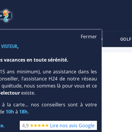
Fermer
-CRITÈRES
MALDIVES
THALASSO
GOLF
 visiteur,
s vacances en toute sérénité.
 (15 ans minimum), une assistance dans les
onseiller, l’assistance H24 de notre réseau
te quiétude, nous sommes là pour vous et ce
Selectour
existe.
, à la carte... nos conseillers sont à votre
 de
10h
à
18h
.
e.
4,9
Lire nos avis Google