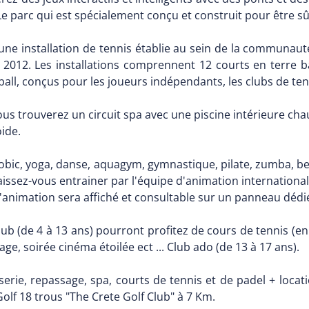
e parc qui est spécialement conçu et construit pour être sûr 
 une installation de tennis établie au sein de la communau
s 2012. Les installations comprennent 12 courts en terre b
eball, conçus pour les joueurs indépendants, les clubs de ten
us trouverez un circuit spa avec une piscine intérieure cha
ide.
érobic, yoga, danse, aquagym, gymnastique, pilate, zumba, bea
aissez-vous entrainer par l'équipe d'animation internationa
nimation sera affiché et consultable sur un panneau dédi
lub (de 4 à 13 ans) pourront profitez de cours de tennis (e
age, soirée cinéma étoilée ect ... Club ado (de 13 à 17 ans).
sserie, repassage, spa, courts de tennis et de padel + locat
Golf 18 trous "The Crete Golf Club" à 7 Km.