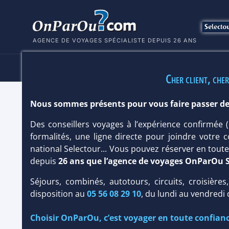
AGENCE DE VOYAGES SPÉCIALISTE DEPUIS 26 ANS
HÔTELS
SÉJOURS
MULTI
Cher client, cher
Nous sommes présents pour vous faire passer de
HÔTEL LYTTOS BEACH RESORT 5*
Des conseillers voyages à l’expérience confirmée
Crète
/
Hersonissos
formalités, une ligne directe pour joindre votre c
national Selectour... Vous pouvez réserver en tou
depuis
26 ans que l’agence de voyages OnParOu 
Séjours, combinés, autotours, circuits, croisières
disposition au
05 56 08 29 10
, du lundi au vendredi
Choisir OnParOu, c’est voyager en toute confianc