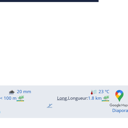
20 mm
23 °C
< 100 m
Long.
Longueur
:
1.8 km
Diapor
m