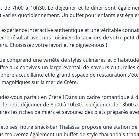
nt de 7h00 à 10h30. Le déjeuner et le dîner sont également
ont variés quotidiennement. Un buffet pour enfants est éga
 expérience interactive authentique et une véritable connais
 le résultat avec nos cuisiniers locaux lors de votre petit
irs. Choisissez votre favori et rejoignez-nous !
ique comprend une variété de styles culinaires et d'habitud
ffre aux convives un large éventail de saveurs culturelles 
ère accueillante et le grand espace de restauration s'étend 
 magnifiques sur la mer de Crète.
ndez-vous parfait en Crète ! Dans un cadre romantique à d
 le petit-déjeuner de 8h00 à 10h30, le déjeuner de 13h00 à
irez les riches palmiers et savourez des plats préparés ave
rétoises, notre snack-bar Thalassa propose une station de
ous trouverez également un buffet de style thaïlandais tradi