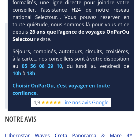
formalités, une ligne directe pour joindre votre
conseiller, l’assistance H24 de notre réseau
national Selectour... Vous pouvez réserver en
toute quiétude, nous sommes là pour vous et ce
Infos météo :
depuis
26 ans que l’agence de voyages OnParOu
26 °C
20 mm
23 °C
Selectour
existe.
Infos plages :
Dist.
Distance
:
Long.
Longueur
:
Séjours, combinés, autotours, circuits, croisières,
400 m
180 m
à la carte... nos conseillers sont à votre disposition
DEMANDE
Équipement :
au
05 56 08 29 10
, du lundi au vendredi de
D’INFORMATIONS
454
Tx
:
50 %
Tx
:
45 %
10h
à
18h
.
Plongée sous-marine :
Détails
Choisir OnParOu, c’est voyager en toute
confiance.
Diaporama
4,9
Lire nos avis Google
NOTRE AVIS
L'Iberostar Waves Creta Panorama & Mare 4*