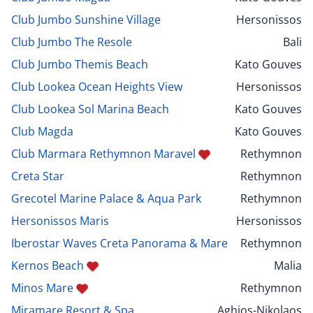
Club Jumbo Sunshine Village
Hersonissos
Club Jumbo The Resole
Bali
Club Jumbo Themis Beach
Kato Gouves
Club Lookea Ocean Heights View
Hersonissos
Club Lookea Sol Marina Beach
Kato Gouves
Club Magda
Kato Gouves
Club Marmara Rethymnon Maravel
Rethymnon
Creta Star
Rethymnon
Grecotel Marine Palace & Aqua Park
Rethymnon
Hersonissos Maris
Hersonissos
Iberostar Waves Creta Panorama & Mare
Rethymnon
Kernos Beach
Malia
Minos Mare
Rethymnon
Miramare Resort & Spa
Aghios-Nikolaos