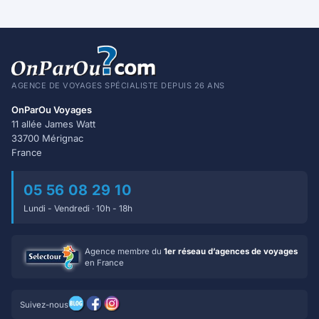
AGENCE DE VOYAGES SPÉCIALISTE DEPUIS 26 ANS
OnParOu Voyages
11 allée James Watt
33700 Mérignac
France
05 56 08 29 10
Lundi - Vendredi · 10h - 18h
Agence membre du
1er réseau d’agences de voyages
en France
Suivez-nous