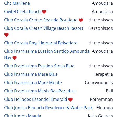
Chc Marilena
Amoudara
Civitel Creta Beach
Amoudara
Club Coralia Cretan Seaside Boutique
Hersonissos
Club Coralia Cretan Village Beach Resort
Hersonissos
Club Coralia Royal Imperial Belvedere
Hersonissos
Club Framissima Evasion Sentido Amounda
Amoudara
Bay
Club Framissima Evasion Stella Blue
Hersonissos
Club Framissima Mare Blue
Ierapetra
Club Framissima Mare Monte
Georgioupolis
Club Framissima Mitsis Bali Paradise
Bali
Club Heliades Essentiel Emerald
Rethymnon
Club Jumbo Elounda Residence & Water Park
Elounda
Club Jumbo Magda
Kato Gouves