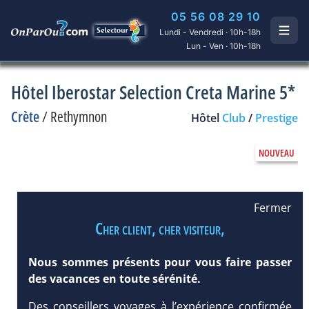
05 56 08 29 10
Lundi - Vendredi · 10h-18h
Lun - Ven · 10h-18h
Hôtel Iberostar Selection Creta Marine 5*
Crète
/
Rethymnon
Hôtel
Club
/
Prestige
Fermer
Cher client, cher visiteur,
Nous sommes présents pour vous faire passer
des vacances en toute sérénité.
Des conseillers voyages à l’expérience confirmée