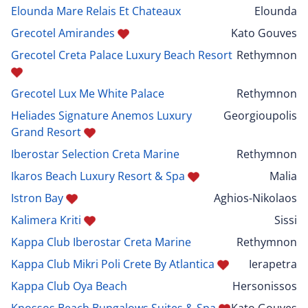
Elounda Mare Relais Et Chateaux
Elounda
Grecotel Amirandes
Kato Gouves
Grecotel Creta Palace Luxury Beach Resort
Rethymnon
Grecotel Lux Me White Palace
Rethymnon
Heliades Signature Anemos Luxury
Georgioupolis
Grand Resort
Iberostar Selection Creta Marine
Rethymnon
Ikaros Beach Luxury Resort & Spa
Malia
Istron Bay
Aghios-Nikolaos
Kalimera Kriti
Sissi
Kappa Club Iberostar Creta Marine
Rethymnon
Kappa Club Mikri Poli Crete By Atlantica
Ierapetra
Kappa Club Oya Beach
Hersonissos
Knossos Beach Bungalows Suites & Spa
Kato Gouves