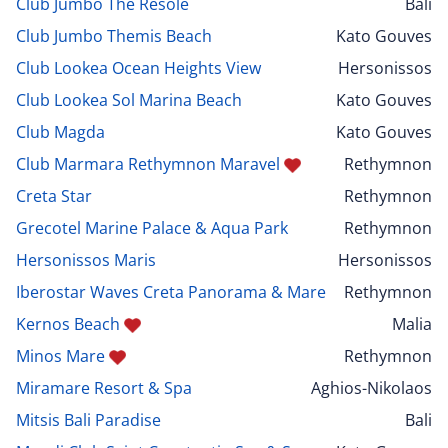
Club Jumbo The Resole
Bali
Club Jumbo Themis Beach
Kato Gouves
Club Lookea Ocean Heights View
Hersonissos
Club Lookea Sol Marina Beach
Kato Gouves
Club Magda
Kato Gouves
Club Marmara Rethymnon Maravel
Rethymnon
Creta Star
Rethymnon
Grecotel Marine Palace & Aqua Park
Rethymnon
Hersonissos Maris
Hersonissos
Iberostar Waves Creta Panorama & Mare
Rethymnon
Kernos Beach
Malia
Minos Mare
Rethymnon
Miramare Resort & Spa
Aghios-Nikolaos
Mitsis Bali Paradise
Bali