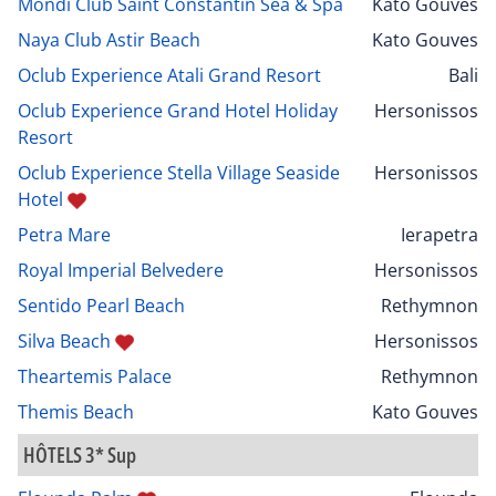
Mondi Club Saint Constantin Sea & Spa
Kato Gouves
Naya Club Astir Beach
Kato Gouves
Oclub Experience Atali Grand Resort
Bali
Oclub Experience Grand Hotel Holiday
Hersonissos
Resort
Oclub Experience Stella Village Seaside
Hersonissos
Hotel
Petra Mare
Ierapetra
Royal Imperial Belvedere
Hersonissos
Sentido Pearl Beach
Rethymnon
Silva Beach
Hersonissos
Theartemis Palace
Rethymnon
Themis Beach
Kato Gouves
HÔTELS 3* Sup