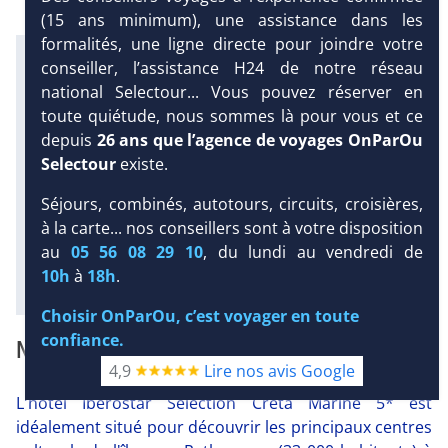
(15 ans minimum), une assistance dans les
formalités, une ligne directe pour joindre votre
Infos météo :
conseiller, l’assistance H24 de notre réseau
26 °C
20 mm
23 °C
national Selectour... Vous pouvez réserver en
Infos plages :
toute quiétude, nous sommes là pour vous et ce
Dist.
Distance
:
Long.
Longueur
:
DEMANDE
depuis
26 ans que l’agence de voyages OnParOu
< 100 m
50 m
D’INFORMATIONS
Selectour
existe.
Équipement :
359
Tx
:
54 %
Tx
:
55 %
DEVIS /
Séjours, combinés, autotours, circuits, croisières,
Plongée sous-marine :
RÉSERVATION
à la carte... nos conseillers sont à votre disposition
Détails
au
05 56 08 29 10
, du lundi au vendredi de
10h
à
18h
.
Diaporama
Choisir OnParOu, c’est voyager en toute
confiance.
NOTRE AVIS
4,9
Lire nos avis Google
L'hôtel Iberostar Sélection Creta Marine 5* est
idéalement situé pour découvrir les principaux centres