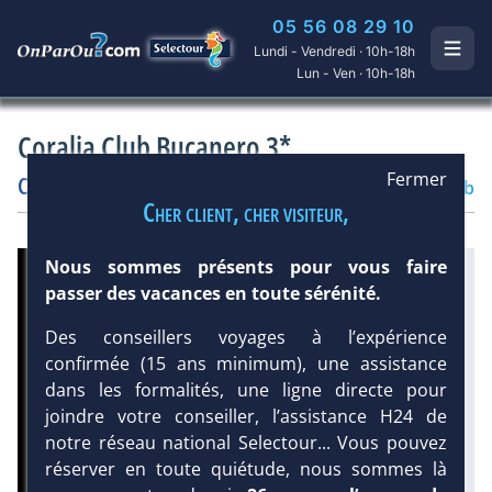
05 56 08 29 10
Lundi - Vendredi · 10h-18h
Lun - Ven · 10h-18h
Coralia Club Bucanero 3*
Fermer
Cuba
/
Santiago
Hôtel
Club
Cher client, cher visiteur,
Nous sommes présents pour vous faire
Infos météo :
passer des vacances en toute sérénité.
30 °C
100 mm
30 °C
Des conseillers voyages à l’expérience
Infos plages :
confirmée (15 ans minimum), une assistance
Dist.
Distance
Long.
dans les formalités, une ligne directe pour
Longueur
:
:
< 100 m
joindre votre conseiller, l’assistance H24 de
100 m
notre réseau national Selectour... Vous pouvez
Équipement :
200
Tx
:
25 %
réserver en toute quiétude, nous sommes là
Tx
:
32 %