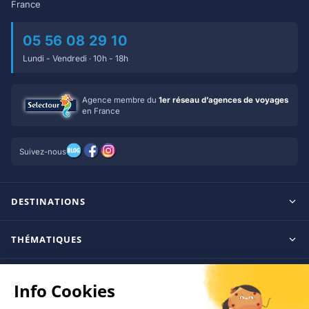
France
05 56 08 29 10
Lundi - Vendredi · 10h - 18h
Agence membre du
1er réseau d’agences de voyages
en France
Suivez-nous
DESTINATIONS
Maldives
THÉMATIQUES
Seychelles
Tout inclus
Ile Maurice
CONSEILS
Clubs francophones
Tanzanie/Zanzibar
Le blog d’OnParOu