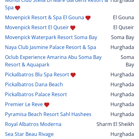
Mondi Club Stella Di Mare Gardens Resort &
Hurghada
Spa
Movenpick Resort & Spa El Gouna
El Gouna
Movenpick Resort El Quseir
El Quseir
Movenpick Waterpark Resort Soma Bay
Soma Bay
Naya Club Jasmine Palace Resort & Spa
Hurghada
Oclub Experience Amarina Abu Soma Bay
Soma
Resort & Aquapark
Bay
Pickalbatros Blu Spa Resort
Hurghada
Pickalbatros Dana Beach
Hurghada
Pickalbatros Palace Resort
Hurghada
Premier Le Reve
Hurghada
Pyramisa Beach Resort Sahl Hashees
Hurghada
Royal Albatros Moderna
Sharm El Sheikh
Sea Star Beau Rivage
Hurghada