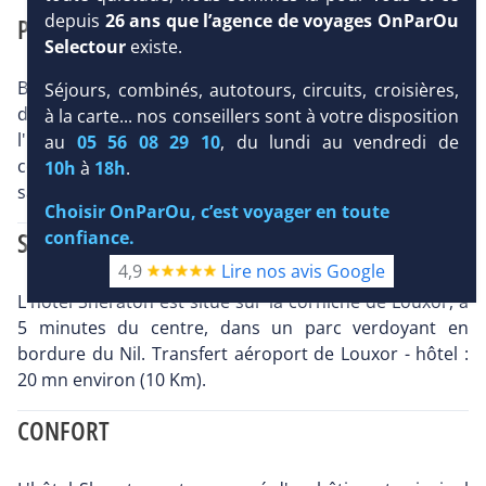
depuis
26 ans que l’agence de voyages OnParOu
PRÉSENTATION
Selectour
existe.
Bénéficiant d'un situation exceptionnelle en bordure
Séjours, combinés, autotours, circuits, croisières,
du Nil, sur la corniche à 5 mn du centre de Louxor
à la carte... nos conseillers sont à votre disposition
l'hôtel Sheraton offre à ses hôtes un grand niveau de
au
05 56 08 29 10
, du lundi au vendredi de
confort et un service personnalisé à même de
10h
à
18h
.
satisfaire les plus exigeants.
Choisir OnParOu, c’est voyager en toute
SITUATION
confiance.
4,9
Lire nos avis Google
L'hôtel Sheraton est situé sur la corniche de Louxor, à
5 minutes du centre, dans un parc verdoyant en
bordure du Nil. Transfert aéroport de Louxor - hôtel :
20 mn environ (10 Km).
CONFORT