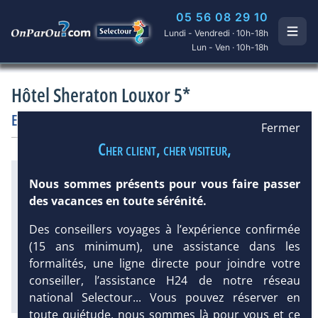
05 56 08 29 10
Lundi - Vendredi · 10h-18h
Lun - Ven · 10h-18h
Hôtel Sheraton Louxor 5*
Egypte
/
Louxor
Hôtel
Prestige
Fermer
Cher client, cher visiteur,
Infos météo :
Nous sommes présents pour vous faire passer
39 °C
0 mm
des vacances en toute sérénité.
Équipement :
296
Tx
:
17 %
Tx
:
9 %
Des conseillers voyages à l’expérience confirmée
DEMANDE
Infos golfs :
D’INFORMATIONS
(15 ans minimum), une assistance dans les
1
Distance depuis l'hôtel : 18 km
formalités, une ligne directe pour joindre votre
conseiller, l’assistance H24 de notre réseau
Diaporama
national Selectour... Vous pouvez réserver en
toute quiétude, nous sommes là pour vous et ce