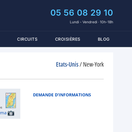
05 56 08 29 10
Lundi - Vendredi · 10h-18h
CIRCUITS
CROISIÈRES
BLOG
Etats-Unis
/
New-York
DEMANDE D’INFORMATIONS
ama