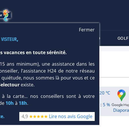
Fermer
 visiteur,
-CRITÈRES
MALDIVES
THALASSO
GOLF
s vacances en toute sérénité.
 (15 ans minimum), une assistance dans les
onseiller, l’assistance H24 de notre réseau
te quiétude, nous sommes là pour vous et ce
Selectour
existe.
86 mm
20 °C
, à la carte... nos conseillers sont à votre
 de
10h
à
18h
.
:
5 %
Diapor
e.
4,9
Lire nos avis Google