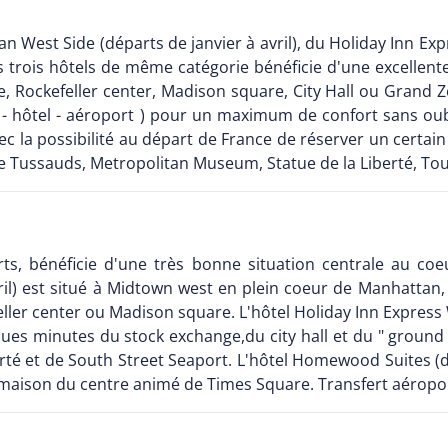
an West Side (départs de janvier à avril), du Holiday Inn E
trois hôtels de même catégorie bénéficie d'une excellent
re, Rockefeller center, Madison square, City Hall ou Grand 
rt - hôtel - aéroport ) pour un maximum de confort sans ou
vec la possibilité au départ de France de réserver un certa
e Tussauds, Metropolitan Museum, Statue de la Liberté, Tour
ts, bénéficie d'une très bonne situation centrale au coe
ril) est situé à Midtown west en plein coeur de Manhattan,
eller center ou Madison square. L'hôtel Holiday Inn Express 
s minutes du stock exchange,du city hall et du " ground ze
berté et de South Street Seaport. L'hôtel Homewood Suites 
aison du centre animé de Times Square. Transfert aéroport -