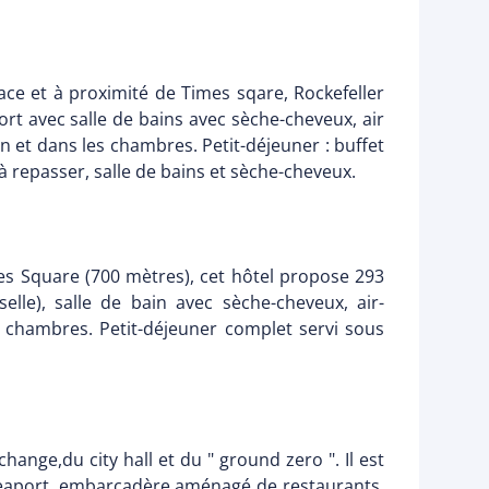
ce et à proximité de Times sqare, Rockefeller
t avec salle de bains avec sèche-cheveux, air
on et dans les chambres. Petit-déjeuner : buffet
à repasser, salle de bains et sèche-cheveux.
s Square (700 mètres), cet hôtel propose 293
elle), salle de bain avec sèche-cheveux, air-
es chambres. Petit-déjeuner complet servi sous
nge,du city hall et du " ground zero ". Il est
t Seaport, embarcadère aménagé de restaurants,