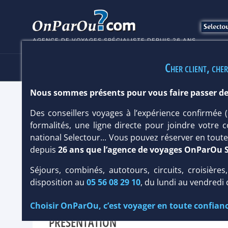
AGENCE DE VOYAGES SPÉCIALISTE DEPUIS 26 ANS
Cher client, cher
HÔTELS
SÉJOURS
MULTI
Nous sommes présents pour vous faire passer de
HÔTEL HOLIDAY INN 3*
Des conseillers voyages à l’expérience confirmée
formalités, une ligne directe pour joindre votre c
Hôtel
Classique
national Selectour... Vous pouvez réserver en tou
depuis
26 ans que l’agence de voyages OnParOu 
Infos météo :
26 °C
Séjours, combinés, autotours, circuits, croisières
disposition au
05 56 08 29 10
, du lundi au vendredi
Équipement :
293
Choisir OnParOu, c’est voyager en toute confianc
PRÉSENTATION