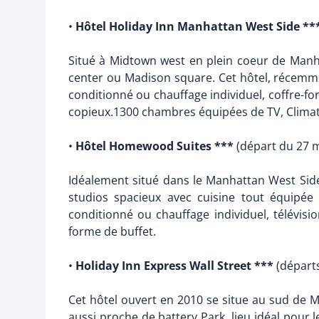
•
Hôtel Holiday Inn Manhattan West Side **
Situé à Midtown west en plein coeur de Manha
center ou Madison square. Cet hôtel, récemme
conditionné ou chauffage individuel, coffre-for
copieux.1300 chambres équipées de TV, Climatis
•
Hôtel Homewood Suites ***
(départ du 27 
Idéalement situé dans le Manhattan West Sid
studios spacieux avec cuisine tout équipée (
conditionné ou chauffage individuel, télévisi
forme de buffet.
•
Holiday Inn Express Wall Street ***
(départ
Cet hôtel ouvert en 2010 se situe au sud de M
aussi proche de battery Park, lieu idéal pour