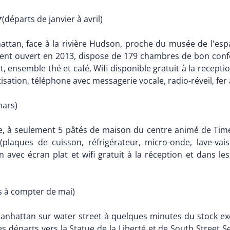
*
(départs de janvier à avril)
ttan, face à la rivière Hudson, proche du musée de l'espa
nt ouvert en 2013, dispose de 179 chambres de bon confor
t, ensemble thé et café, Wifi disponible gratuit à la recepti
ation, téléphone avec messagerie vocale, radio-réveil, fer 
mars)
e, à seulement 5 pâtés de maison du centre animé de Time
plaques de cuisson, réfrigérateur, micro-onde, lave-vaiss
on avec écran plat et wifi gratuit à la réception et dans l
s à compter de mai)
anhattan sur water street à quelques minutes du stock excha
 les départs vers la Statue de la Liberté et de South Stree