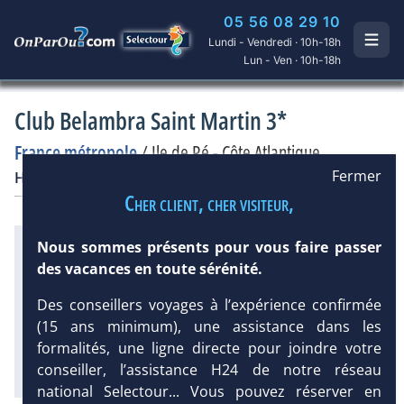
05 56 08 29 10
Lundi - Vendredi · 10h-18h
Lun - Ven · 10h-18h
Club Belambra Saint Martin 3*
France métropole
/
Ile de Ré - Côte Atlantique
Fermer
Hôtel
Club francophone
Cher client, cher visiteur,
Infos plages :
Nous sommes présents pour vous faire passer
Dist.
Distance
:
Long.
Longueur
:
des vacances en toute sérénité.
1.4 km
700 m
DEMANDE
Des conseillers voyages à l’expérience confirmée
Équipement :
D’INFORMATIONS
142
Tx
:
13 %
Tx
:
77 %
(15 ans minimum), une assistance dans les
formalités, une ligne directe pour joindre votre
Diaporama
conseiller, l’assistance H24 de notre réseau
national Selectour... Vous pouvez réserver en