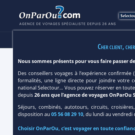
AGENCE DE VOYAGES SPÉCIALISTE DEPUIS 26 ANS
HÔTELS
SÉJOURS
MULTI
Cher client, cher
Nous sommes présents pour vous faire passer de
AANARI HOTEL & SPA 3*
Des conseillers voyages à l’expérience confirmée
Ile Maurice
/
Flic en Flac Wolmar côte ouest
formalités, une ligne directe pour joindre votre c
national Selectour... Vous pouvez réserver en tou
depuis
26 ans que l’agence de voyages OnParOu 
Séjours, combinés, autotours, circuits, croisières
disposition au
05 56 08 29 10
, du lundi au vendredi
Choisir OnParOu, c’est voyager en toute confianc