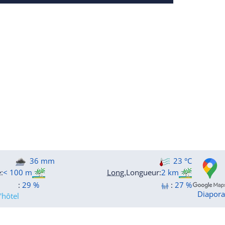
36 mm
23 °C
e
:
< 100 m
Long.
Longueur
:
2 km
:
29 %
:
27 %
Diapor
'hôtel