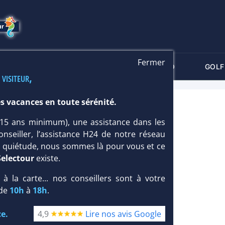
Fermer
-CRITÈRES
MALDIVES
THALASSO
GOLF
 visiteur,
s vacances en toute sérénité.
 (15 ans minimum), une assistance dans les
onseiller, l’assistance H24 de notre réseau
te quiétude, nous sommes là pour vous et ce
Selectour
existe.
, à la carte... nos conseillers sont à votre
 de
10h
à
18h
.
e.
4,9
Lire nos avis Google