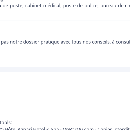
u de poste, cabinet médical, poste de police, bureau de c
pas notre dossier pratique avec tous nos conseils, à consu
tools:
© Hôtel Aanari Hotel & Spa - OnParOu.com - Copies interdi