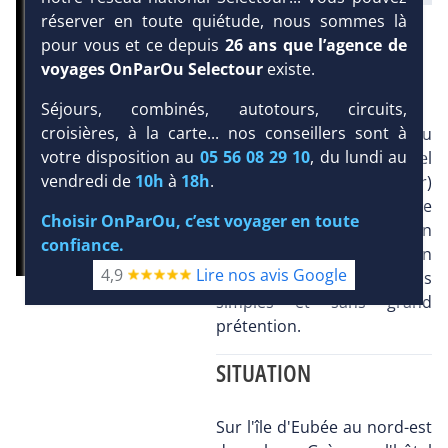
réserver en toute quiétude, nous sommes là
DEMANDE D’INFORMATIONS
pour vous et ce depuis
26 ans que l’agence de
voyages OnParOu Selectour
existe.
PRÉSENTATION
Séjours, combinés, autotours, circuits,
croisières, à la carte... nos conseillers sont à
Situé sur l'île d'Eubée au
votre disposition au
05 56 08 29 10
, du lundi au
nord-est d'Athènes, l'hôtel
vendredi de
10h
à
18h
.
Malaconda (ex. Eldorador)
se situe en bordure de
Choisir OnParOu, c’est voyager en toute
plage, au coeur d'un jardin
confiance.
sauvage de 4 hectares. Un
4,9
Lire nos avis Google
hôtel aux prestations
simples et sans grand
prétention.
SITUATION
Sur l'île d'Eubée au nord-est