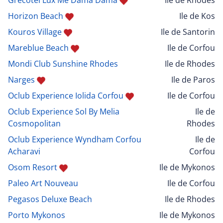
Grecotel Lux Me Dama Dama
Ile de Rhodes
Horizon Beach
Ile de Kos
Kouros Village
Ile de Santorin
Mareblue Beach
Ile de Corfou
Mondi Club Sunshine Rhodes
Ile de Rhodes
Narges
Ile de Paros
Oclub Experience Iolida Corfou
Ile de Corfou
Oclub Experience Sol By Melia
Ile de
Cosmopolitan
Rhodes
Oclub Experience Wyndham Corfou
Ile de
Acharavi
Corfou
Osom Resort
Ile de Mykonos
Paleo Art Nouveau
Ile de Corfou
Pegasos Deluxe Beach
Ile de Rhodes
Porto Mykonos
Ile de Mykonos