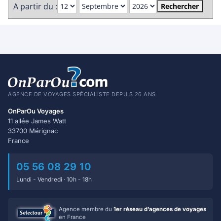
A partir du :
Rechercher
AGENCE DE VOYAGES SPÉCIALISTE DEPUIS 26 ANS
OnParOu Voyages
11 allée James Watt
33700 Mérignac
France
05 56 08 29 10
Lundi - Vendredi · 10h - 18h
Agence membre du
1er réseau d’agences de voyages
en France