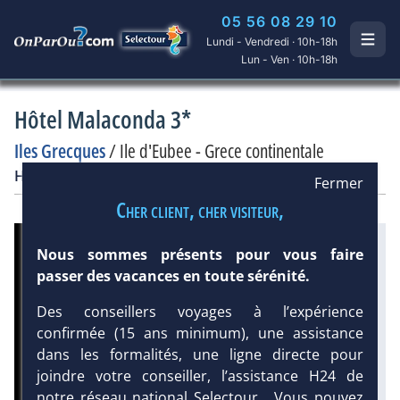
05 56 08 29 10
Lundi - Vendredi · 10h-18h
Lun - Ven · 10h-18h
Hôtel Malaconda 3*
Iles Grecques
/
Ile d'Eubee - Grece continentale
Hôtel
Classique
Fermer
Cher client, cher visiteur,
Infos météo :
Nous sommes présents pour vous faire
passer des vacances en toute sérénité.
29 °C
15 mm
23 °C
Équipement :
Des conseillers voyages à l’expérience
148
Tx
:
21 %
confirmée (15 ans minimum), une assistance
Tx
:
41 %
dans les formalités, une ligne directe pour
joindre votre conseiller, l’assistance H24 de
notre réseau national Selectour... Vous pouvez