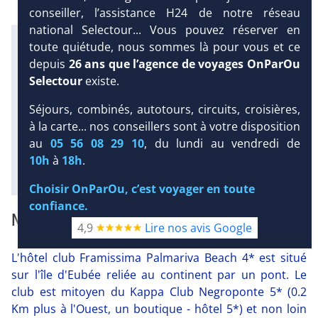
conseiller, l’assistance H24 de notre réseau
national Selectour... Vous pouvez réserver en
Infos météo :
toute quiétude, nous sommes là pour vous et ce
29 °C
15 mm
23 °C
depuis
26 ans que l’agence de voyages OnParOu
Infos plages :
Selectour
existe.
DEMANDE
Dist.
Distance
:
Long.
Longueur
:
D’INFORMATIONS
< 100 m
200 m
Séjours, combinés, autotours, circuits, croisières,
Équipement :
DEVIS /
à la carte... nos conseillers sont à votre disposition
274
Tx
:
29 %
Tx
:
68 %
RÉSERVATION
au
05 56 08 29 10
, du lundi au vendredi de
10h
à
18h
.
Diaporama
Choisir OnParOu, c’est voyager en toute
confiance.
NOTRE AVIS
4,9
Lire nos avis Google
L'hôtel club Framissima Palmariva Beach 4* est situé
sur l'île d'Eubée reliée au continent par un pont. Le
club est mitoyen du Kappa Club Negroponte 5* (0.2
Km plus à l'Ouest, un boutique - hôtel 5*) et non loin