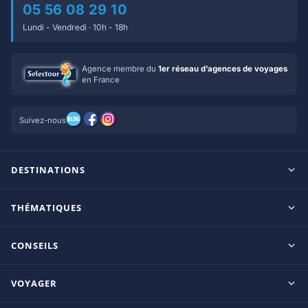
05 56 08 29 10
Lundi - Vendredi · 10h - 18h
Agence membre du
1er réseau d’agences de voyages
en France
Suivez-nous
DESTINATIONS
Maldives
THÉMATIQUES
Seychelles
Tout inclus
Ile Maurice
CONSEILS
Clubs francophones
Tanzanie/Zanzibar
Le blog d’OnParOu
Adultes uniquement
VOYAGER
République Dominicaine
Guide Maldives
Luxe
Mexique