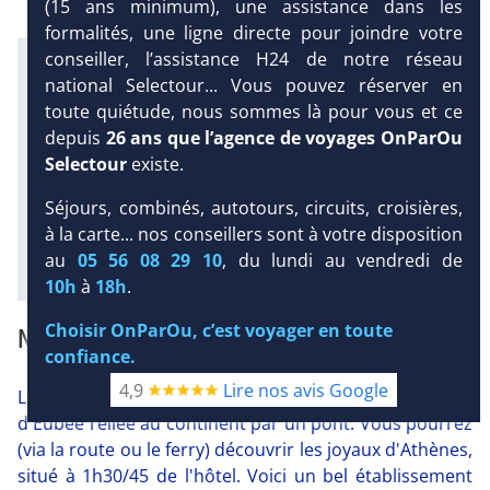
(15 ans minimum), une assistance dans les
formalités, une ligne directe pour joindre votre
conseiller, l’assistance H24 de notre réseau
Infos météo :
national Selectour... Vous pouvez réserver en
29 °C
15 mm
23 °C
Infos plages :
toute quiétude, nous sommes là pour vous et ce
Dist.
Distance
:
Long.
Longueur
:
depuis
26 ans que l’agence de voyages OnParOu
350 m
100 m
DEMANDE
Selectour
existe.
D’INFORMATIONS
Équipement :
Séjours, combinés, autotours, circuits, croisières,
220
Tx
:
38 %
Tx
:
43 %
à la carte... nos conseillers sont à votre disposition
Diaporama
au
05 56 08 29 10
, du lundi au vendredi de
10h
à
18h
.
Choisir OnParOu, c’est voyager en toute
NOTRE AVIS
confiance.
4,9
Lire nos avis Google
Le Club Jumbo Eretria Hotel & Spa 4* est situé sur l'île
d'Eubée reliée au continent par un pont. Vous pourrez
(via la route ou le ferry) découvrir les joyaux d'Athènes,
situé à 1h30/45 de l'hôtel. Voici un bel établissement