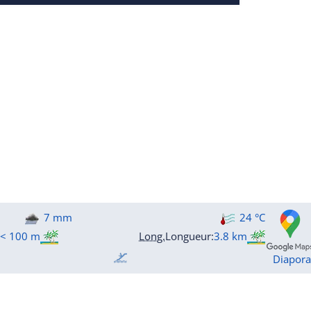
7 mm
24 °C
< 100 m
Long.
Longueur
:
3.8 km
Diapor