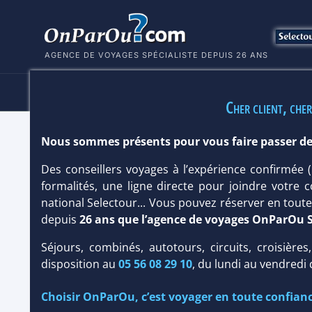
AGENCE DE VOYAGES SPÉCIALISTE DEPUIS 26 ANS
HÔTELS
SÉJOURS
MULTI
Cher client, cher
Nous sommes présents pour vous faire passer de
HÔTEL MITSIS NORIDA BEACH 5*
Des conseillers voyages à l’expérience confirmée
Hôtel
Club
/
Prestige
formalités, une ligne directe pour joindre votre c
national Selectour... Vous pouvez réserver en tou
depuis
26 ans que l’agence de voyages OnParOu 
Séjours, combinés, autotours, circuits, croisières
disposition au
05 56 08 29 10
, du lundi au vendredi
Choisir OnParOu, c’est voyager en toute confianc