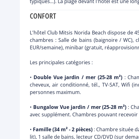
typiques...). La plage devant l'hôtel est une l
CONFORT
L'hôtel Club Mitsis Norida Beach dispose de 
chambres : Salle de bains (baignoire / WC), cha
EUR/semaine), minibar (gratuit, réapprovisionné
Les principales catégories :
•
Double Vue jardin / mer (25-28 m²)
: Cham
cheveux, air conditionné, tél., TV-SAT, Wifi (i
personnes maximum.
•
Bungalow Vue jardin / mer (25-28 m²)
: Cha
avec supplément. Chambres pouvant recevoir 2 a
•
Famille (34 m² - 2 pièces)
: Chambre située da
lit), 1 salle de bains, lecteur CD/DVD (sur dema