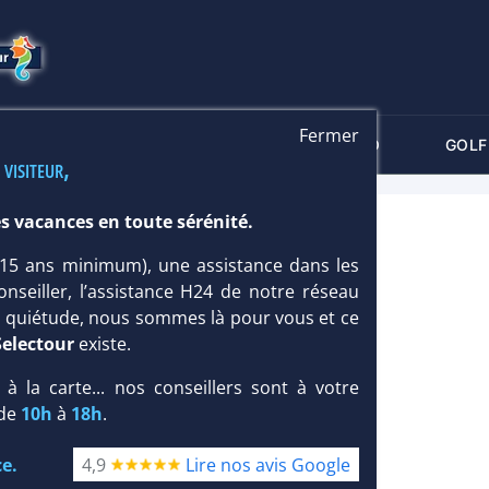
Fermer
-CRITÈRES
MALDIVES
THALASSO
GOLF
 visiteur,
s vacances en toute sérénité.
 (15 ans minimum), une assistance dans les
onseiller, l’assistance H24 de notre réseau
te quiétude, nous sommes là pour vous et ce
Selectour
existe.
, à la carte... nos conseillers sont à votre
 de
10h
à
18h
.
e.
4,9
Lire nos avis Google