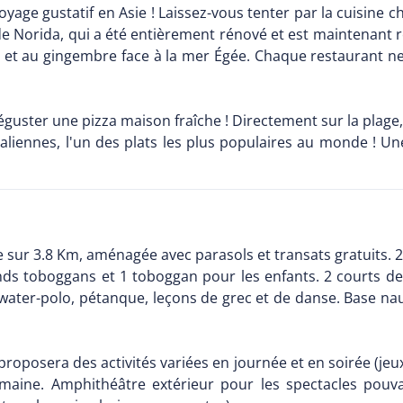
oyage gustatif en Asie ! Laissez-vous tenter par la cuisine c
e Norida, qui a été entièrement rénové et est maintenant ré
a et au gingembre face à la mer Égée. Chaque restaurant ne
déguster une pizza maison fraîche ! Directement sur la plage
aliennes, l'un des plats les plus populaires au monde ! Une 
 sur 3.8 Km, aménagée avec parasols et transats gratuits. 
nds toboggans et 1 toboggan pour les enfants. 2 courts de 
 water-polo, pétanque, leçons de grec et de danse. Base nau
roposera des activités variées en journée et en soirée (jeux,
maine. Amphithéâtre extérieur pour les spectacles pouv