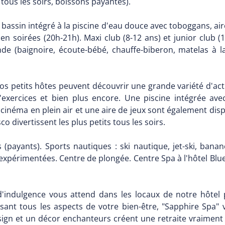
tous les soirs, boissons payantes).
bassin intégré à la piscine d'eau douce avec toboggans, aire 
n soirées (20h-21h). Maxi club (8-12 ans) et junior club (1
 (baignoire, écoute-bébé, chauffe-biberon, matelas à lang
nos petits hôtes peuvent découvrir une grande variété d'ac
d'exercices et bien plus encore. Une piscine intégrée av
cinéma en plein air et une aire de jeux sont également disp
o divertissent les plus petits tous les soirs.
es (payants). Sports nautiques : ski nautique, jet-ski, bana
xpérimentées. Centre de plongée. Centre Spa à l'hôtel Blue
'indulgence vous attend dans les locaux de notre hôtel 
ant tous les aspects de votre bien-être, "Sapphire Spa" 
ign et un décor enchanteurs créent une retraite vraiment