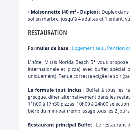
•
Maisonnette (40 m² - Duplex)
: Duplex dans 
sol en marbre, jusqu'à 4 adultes et 1 enfant, v
RESTAURATION
Formules de base :
Logement seul
,
Pension c
L'hôtel Mitsis Norida Beach 5* vous propose u
internationale et pizza) avec buffet spécial 
uniquement). Tenue correcte exigée le soir (pas
La formule tout inclus
: Buffet à tous les r
grecque, dîner alternativement dans les restaur
11h00 à 17h30 pizzas. 10h00 à 24h00 sélection d
bière du mini-bar (remplissage tous les 2 jours
Restaurant principal Buffet
: Le restaurant 