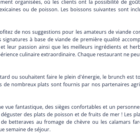
ent organisées, où les clients ont la possibilité de goût
mexicaines ou de poisson. Les boissons suivantes sont inclu
ofitez de nos suggestions pour les amateurs de viande co
lats signatures à base de viande de première qualité acc
 et leur passion ainsi que les meilleurs ingrédients et h
rience culinaire extraordinaire. Chaque restaurant ne peut
tard ou souhaitent faire le plein d'énergie, le brunch est t
ts de nombreux plats sont fournis par nos partenaires agr
e vue fantastique, des sièges confortables et un personnel
 déguster des plats de poisson et de fruits de mer ! Les pl
e betteraves au fromage de chèvre ou les calamars farc
ue semaine de séjour.