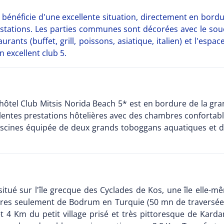
 bénéficie d'une excellente situation, directement en bor
restations. Les parties communes sont décorées avec le sou
urants (buffet, grill, poissons, asiatique, italien) et l'esp
 excellent club 5.
, l'hôtel Club Mitsis Norida Beach 5* est en bordure de la 
llentes prestations hôtelières avec des chambres confortabl
scines équipée de deux grands toboggans aquatiques et d
situé sur l'île grecque des Cyclades de Kos, une île elle-m
res seulement de Bodrum en Turquie (50 mn de traversée mar
4 Km du petit village prisé et très pittoresque de Karda