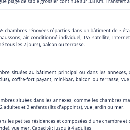
ongue plage de sable grossier continue sur 3.8 Km. Transfert 
455 chambres rénovées réparties dans un bâtiment de 3 éta
ussons, air conditionné individuel, TV/ satellite, Internet
 tous les 2 jours), balcon ou terrasse.
bre situées au bâtiment principal ou dans les annexes, a
nclus), coffre-fort payant, mini-bar, balcon ou terrasse, vu
mbres situées dans les annexes, comme les chambres mais 
dultes et 2 enfants (lits d'appoints), vue jardin ou mer.
ns les petites résidences et composées d'une chambre et d'
nde), vue mer. Capacité : jusqu'à 4 adultes.