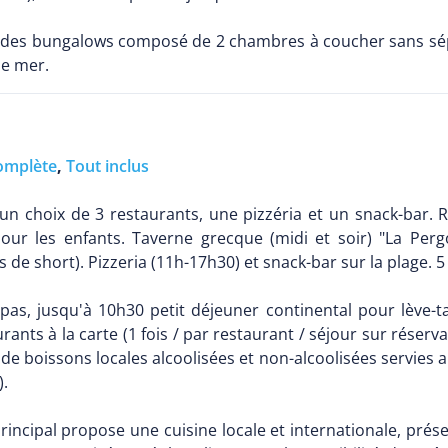
des bungalows composé de 2 chambres à coucher sans sépara
ue mer.
omplète
,
Tout inclus
n choix de 3 restaurants, une pizzéria et un snack-bar. Re
pour les enfants. Taverne grecque (midi et soir) "La Perg
 de short). Pizzeria (11h-17h30) et snack-bar sur la plage. 5
epas, jusqu'à 10h30 petit déjeuner continental pour lève-
ants à la carte (1 fois / par restaurant / séjour sur réserv
e boissons locales alcoolisées et non-alcoolisées servies au
).
principal propose une cuisine locale et internationale, pré