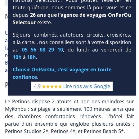
toute quiétude, nous sommes là pour vous et ce
NOTRE AVIS
depuis
26 ans que l’agence de voyages OnParOu
Selectour
existe.
Un petit hôtel familial bien tenu à ne pas confondre
Séjours, combinés, autotours, circuits, croisières,
avec le Petinos Beach 5*, situé en 1ère ligne mais qui
à la carte... nos conseillers sont à votre disposition
fait partie du même complexe. La piscine et le
au
05 56 08 29 10
, du lundi au vendredi de
restaurant en accès libre sont dans la partie Petinos
10h
à
18h
.
Beach 5* mitoyenne. Très belle plage de Platy Gialos
Choisir OnParOu, c’est voyager en toute
aux dimensions généreuses pour Mykonos.
confiance.
PRÉSENTATION
4,9
Lire nos avis Google
Le Petinos dispose 2 atouts et non des moindres sur
Mykonos : sa plage à seulement 100 mètres ainsi que
des chambres confortables rénovées. L'hôtel fait
partie d'un ensemble qui englobe plusieurs unités :
Petinos Studios 2*, Petinos 4*, et Petinos Beach 5*.