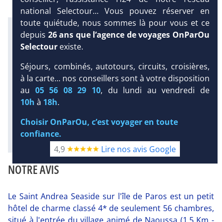
national Selectour... Vous pouvez réserver en
toute quiétude, nous sommes là pour vous et ce
Infos météo :
depuis
26 ans que l’agence de voyages OnParOu
27 °C
97 mm
24 °C
Selectour
existe.
Infos plages :
Dist.
Distance
:
Long.
Longueur
:
DEMANDE
Séjours, combinés, autotours, circuits, croisières,
500 m
400 m
D’INFORMATIONS
à la carte... nos conseillers sont à votre disposition
Équipement :
au
05 56 08 29 10
, du lundi au vendredi de
56
Tx
:
4 %
Tx
:
32 %
DEVIS /
10h
à
18h
.
RÉSERVATION
Choisir OnParOu, c’est voyager en toute
confiance.
Diaporama
4,9
Lire nos avis Google
NOTRE AVIS
Le Saint Andrea Seaside sur l'île de Paros est un petit
hôtel de charme classé 4* de seulement 56 chambres,
situé à l'entrée du village animé de Naoussa (1.5 Km -