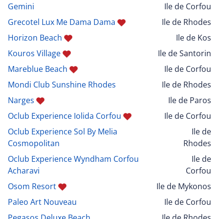
Gemini
Ile de Corfou
Grecotel Lux Me Dama Dama
Ile de Rhodes
Horizon Beach
Ile de Kos
Kouros Village
Ile de Santorin
Mareblue Beach
Ile de Corfou
Mondi Club Sunshine Rhodes
Ile de Rhodes
Narges
Ile de Paros
Oclub Experience Iolida Corfou
Ile de Corfou
Oclub Experience Sol By Melia
Ile de
Cosmopolitan
Rhodes
Oclub Experience Wyndham Corfou
Ile de
Acharavi
Corfou
Osom Resort
Ile de Mykonos
Paleo Art Nouveau
Ile de Corfou
Pegasos Deluxe Beach
Ile de Rhodes