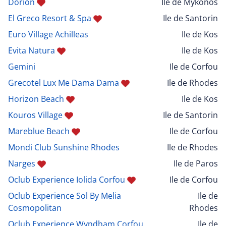
Dorion
Ile de Mykonos
El Greco Resort & Spa
Ile de Santorin
Euro Village Achilleas
Ile de Kos
Evita Natura
Ile de Kos
Gemini
Ile de Corfou
Grecotel Lux Me Dama Dama
Ile de Rhodes
Horizon Beach
Ile de Kos
Kouros Village
Ile de Santorin
Mareblue Beach
Ile de Corfou
Mondi Club Sunshine Rhodes
Ile de Rhodes
Narges
Ile de Paros
Oclub Experience Iolida Corfou
Ile de Corfou
Oclub Experience Sol By Melia
Ile de
Cosmopolitan
Rhodes
Oclub Experience Wyndham Corfou
Ile de