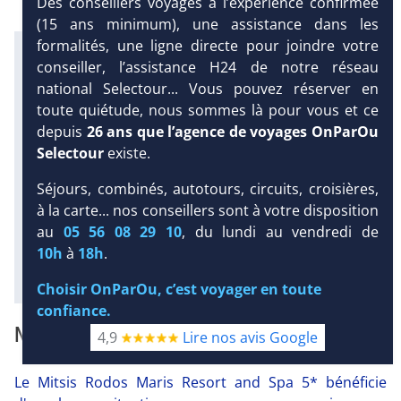
Des conseillers voyages à l’expérience confirmée
(15 ans minimum), une assistance dans les
formalités, une ligne directe pour joindre votre
Infos météo :
conseiller, l’assistance H24 de notre réseau
27 °C
7 mm
24 °C
national Selectour... Vous pouvez réserver en
Infos plages :
toute quiétude, nous sommes là pour vous et ce
Dist.
Distance
:
Long.
Longueur
:
depuis
26 ans que l’agence de voyages OnParOu
DEMANDE
200 m
2.6 km
D’INFORMATIONS
Selectour
existe.
Équipement :
DEVIS /
Séjours, combinés, autotours, circuits, croisières,
432
Tx
:
42 %
Tx
:
57 %
RÉSERVATION
à la carte... nos conseillers sont à votre disposition
Infos golfs :
1
Distance depuis l'hôtel : 45 km
au
05 56 08 29 10
, du lundi au vendredi de
10h
à
18h
.
Diaporama
Choisir OnParOu, c’est voyager en toute
confiance.
NOTRE AVIS
4,9
Lire nos avis Google
Le Mitsis Rodos Maris Resort and Spa 5* bénéficie