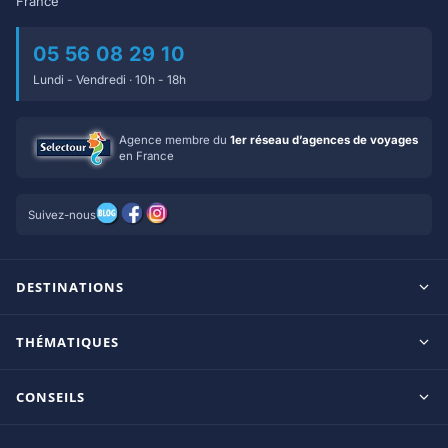
France
05 56 08 29 10
Lundi - Vendredi · 10h - 18h
Agence membre du
1er réseau d’agences de voyages
en France
Suivez-nous
DESTINATIONS
Maldives
THÉMATIQUES
Seychelles
Tout inclus
Ile Maurice
CONSEILS
Clubs francophones
Tanzanie/Zanzibar
Le blog d’OnParOu
Adultes uniquement