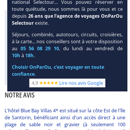
national Selectour... Vous pouvez réserver en
toute quiétude, nous sommes là pour vous et ce
depuis
26 ans que l’agence de voyages OnParOu
Infos météo :
27 °C
7 mm
24 °C
Selectour
existe.
Infos plages :
Séjours, combinés, autotours, circuits, croisières,
Dist.
Distance
:
Long.
Longueur
:
DEMANDE
à la carte... nos conseillers sont à votre disposition
D’INFORMATIONS
100 m
3.7 km
au
05 56 08 29 10
, du lundi au vendredi de
Équipement :
DEVIS /
26
Tx
:
4 %
Tx
:
14 %
10h
à
18h
.
RÉSERVATION
14 km
Choisir OnParOu, c’est voyager en toute
Diaporama
confiance.
4,9
Lire nos avis Google
NOTRE AVIS
L'hôtel Blue Bay Villas 4* est situé sur la côte Est de l'île
de Santorin, bénéficiant ainsi d'un accès direct à une
plage de sable noir et gravier (à seulement 100