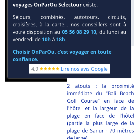
voyages OnParOu Selectour
existe.
Infos golfs :
4
dont le plus proche à
Séjours, combinés, autotours, circuits,
400 m de l'hôtel
croisières, à la carte... nos conseillers sont à
votre disposition au
05 56 08 29 10
, du lundi au
vendredi de
10h
à
18h
.
Choisir OnParOu, c’est voyager en toute
DEMANDE D’INFORMATIONS
confiance.
NOTRE AVIS
4,9
Lire nos avis Google
2 atouts : la proximité
immédiate du "Bali Beach
Golf Course" en face de
l'hôtel et la largeur de la
plage en face de l'hôtel
(partie la plus large de la
plage de Sanur - 70 mètres
de large).