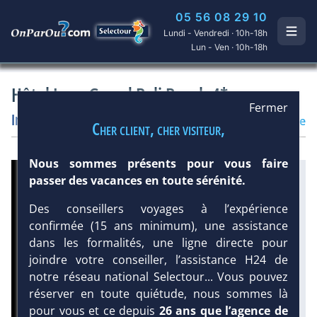
05 56 08 29 10
Lundi - Vendredi · 10h-18h
Lun - Ven · 10h-18h
Hôtel Inna Grand Bali Beach 4*
Fermer
Indonésie/Bali
/
Sanur Beach - Bali
Hôtel
Classique
Cher client, cher visiteur,
Nous sommes présents pour vous faire
Infos météo :
passer des vacances en toute sérénité.
32 °C
40 mm
27 °C
Des conseillers voyages à l’expérience
Infos plages :
confirmée (15 ans minimum), une assistance
Dist.
Distance
Long.
dans les formalités, une ligne directe pour
Longueur
:
joindre votre conseiller, l’assistance H24 de
:
< 100 m
830 m
notre réseau national Selectour... Vous pouvez
Équipement :
réserver en toute quiétude, nous sommes là
523
Tx
:
21 %
pour vous et ce depuis
26 ans que l’agence de
Tx
:
23 %