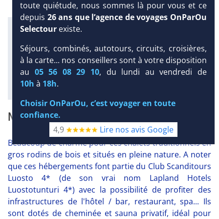
toute quiétude, nous sommes là pour vous et ce
depuis
26 ans que l’agence de voyages OnParOu
Infos météo :
DEMANDE
Selectour
existe.
D’INFORMATIONS
9 °C
40 mm
Séjours, combinés, autotours, circuits, croisières,
Équipement :
DEVIS /
à la carte... nos conseillers sont à votre disposition
113
Tx
:
29 %
Tx
:
27 %
RÉSERVATION
au
05 56 08 29 10
, du lundi au vendredi de
Diaporama
10h
à
18h
.
Choisir OnParOu, c’est voyager en toute
NOTRE AVIS
confiance.
4,9
Lire nos avis Google
Beaucoup de charme pour ces chalets traditionnels en
gros rodins de bois et situés en pleine nature. A noter
que ces hébergements font partie du Club Scanditours
Luosto 4* (de son vrai nom Lapland Hotels
Luostotunturi 4*) avec la possibilité de profiter des
infrastructures de l'hôtel / bar, restaurant, spa... Ils
sont dotés de cheminée et sauna privatif, idéal pour