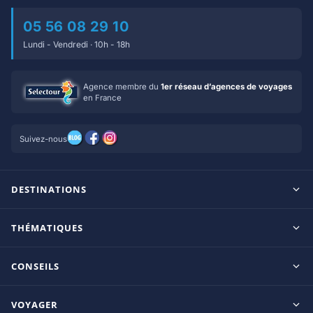
05 56 08 29 10
Lundi - Vendredi · 10h - 18h
Agence membre du
1er réseau d’agences de voyages
en France
Suivez-nous
DESTINATIONS
Maldives
THÉMATIQUES
Seychelles
Tout inclus
Ile Maurice
CONSEILS
Clubs francophones
Tanzanie/Zanzibar
Le blog d’OnParOu
Adultes uniquement
VOYAGER
République Dominicaine