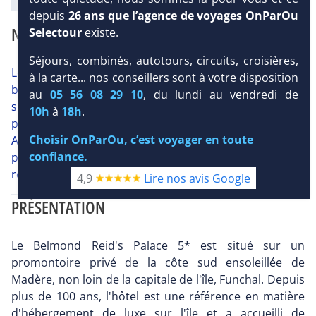
depuis
26 ans que l’agence de voyages OnParOu
NOTRE AVIS
Selectour
existe.
Séjours, combinés, autotours, circuits, croisières,
Le Belmond Reid's Palace 5* niché dans un jardin
à la carte... nos conseillers sont à votre disposition
botanique est un hôtel mythique de Madère. Il
au
05 56 08 29 10
, du lundi au vendredi de
surplombe la baie de Funchal offrant une vue
10h
à
18h
.
panoramique. Sa décoration d'inspiration "vieille
Choisir OnParOu, c’est voyager en toute
Angleterre" dégage une atmosphère très cosy. Service
confiance.
personnalisée dans la pure tradition hôtelière et
restauration raffinée sont au rendez-vous.
4,9
Lire nos avis Google
PRÉSENTATION
Le Belmond Reid's Palace 5* est situé sur un
promontoire privé de la côte sud ensoleillée de
Madère, non loin de la capitale de l'île, Funchal. Depuis
plus de 100 ans, l'hôtel est une référence en matière
d'hébergement de luxe sur l'île et a accueilli de