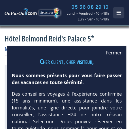
05 56 08 29 10
Lundi - Vendredi · 10h-18h
Lun - Ven · 10h-18h
Hôtel Belmond Reid's Palace 5*
Madère
/
Funchal
Hôtel
Charme
/
Prestige
Fermer
Cher client, cher visiteur,
Infos météo :
Nous sommes présents pour vous faire passer
24 °C
25 mm
23 °C
des vacances en toute sérénité.
Équipement :
163
Tx
:
42 %
Tx
:
23 %
Des conseillers voyages à l’expérience confirmée
DEMANDE
Infos golfs :
(15 ans minimum), une assistance dans les
D’INFORMATIONS
2
dont le plus proche à 10 km de
formalités, une ligne directe pour joindre votre
l'hôtel
conseiller, l’assistance H24 de notre réseau
national Selectour... Vous pouvez réserver en
Diaporama
toute quiétude, nous sommes là pour vous et ce