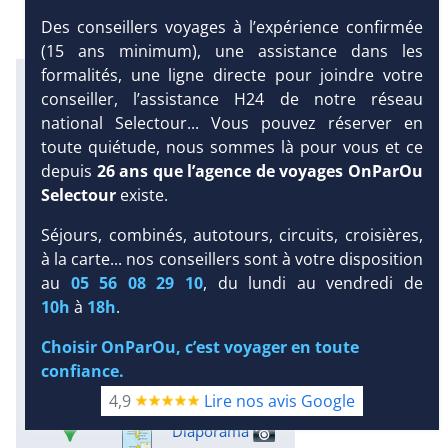
Des conseillers voyages à l’expérience confirmée
(15 ans minimum), une assistance dans les
formalités, une ligne directe pour joindre votre
Infos météo :
conseiller, l’assistance H24 de notre réseau
29 °C
160 mm
29 °C
national Selectour... Vous pouvez réserver en
Infos plages :
toute quiétude, nous sommes là pour vous et ce
Dist.
Long.
Esp.
Distance
:
depuis
26 ans que l’agence de voyages OnParOu
Longueur
:
Espace
:
< 100 m
Selectour
existe.
5.9 km
22 m
Séjours, combinés, autotours, circuits, croisières,
Équipement :
DEMANDE
à la carte... nos conseillers sont à votre disposition
271
Tx
:
46 %
Tx
:
34 %
D’INFORMATIONS
Snorkeling :
au
05 56 08 29 10
, du lundi au vendredi de
Détails
10h
à
18h
.
Plongée sous-marine :
Choisir OnParOu, c’est voyager en toute
Détails
Excursions :
confiance.
Détails
4,9
Lire nos avis Google
Diaporama