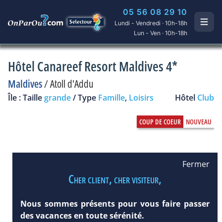
05 56 08 29 10
Lundi - Vendredi · 10h-18h
Lun - Ven · 10h-18h
Hôtel Canareef Resort Maldives 4*
Maldives
/
Atoll d'Addu
Île : Taille
grande
/ Type
Famille
,
Loisirs
Hôtel
Club
Fermer
Cher client, cher visiteur,
Nous sommes présents pour vous faire passer
des vacances en toute sérénité.