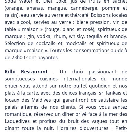
Soda Water et Diet Coke, jus de fruits en sachet
(orange, ananas, mangue, canneberge, pomme et
raisin), eau servie au verre et thé/café. Boissons locales
avec alcool, servies au verre : bière pression, vin de
table « maison » (rouge, blanc et rosé), spiritueux de
marque : gin, vodka, rhum, whisky, tequila et brandy.
Sélection de cocktails et mocktails et spiritueux de
marque « maison ». Toutes les consommations au-delà
de 23h00 sont payantes.
Kilhi Restaurant
: Un choix passionnant de
somptueuses cuisines internationales du monde
entier vous attend sur notre buffet quotidien et nos
plats à la carte, avec des délices français, sri lankais et
locaux des Maldives qui garantiront de satisfaire les
palais affamés de nos clients. Si vous vous sentez
romantique, réservez un dîner privé face à la mer des
Laquedives et profitez du bruit des vagues tout en
dînant toute la nuit. Horaires d'ouvertures : Petit-