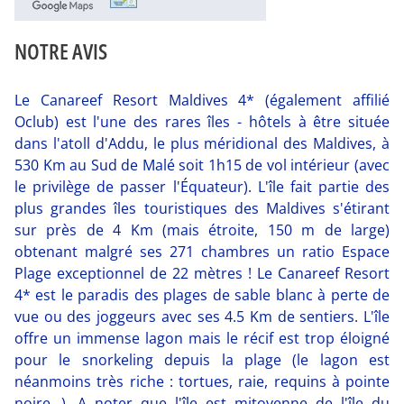
NOTRE AVIS
Le Canareef Resort Maldives 4* (également affilié
Oclub) est l'une des rares îles - hôtels à être située
dans l'atoll d'Addu, le plus méridional des Maldives, à
530 Km au Sud de Malé soit 1h15 de vol intérieur (avec
le privilège de passer l'Équateur). L'île fait partie des
plus grandes îles touristiques des Maldives s'étirant
sur près de 4 Km (mais étroite, 150 m de large)
obtenant malgré ses 271 chambres un ratio Espace
Plage exceptionnel de 22 mètres ! Le Canareef Resort
4* est le paradis des plages de sable blanc à perte de
vue ou des joggeurs avec ses 4.5 Km de sentiers. L'île
offre un immense lagon mais le récif est trop éloigné
pour le snorkeling depuis la plage (le lagon est
néanmoins très riche : tortues, raie, requins à pointe
noire...). A noter que l'île est mitoyenne de l'île du