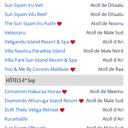
Sun Siyam Iru Veli
Atoll de Dhaalu
Sun Siyam Vilu Reef
Atoll de Dhaalu
The Sun Siyam Iru Fushi
Atoll de Noonu
Velassaru
Atoll de Male Sud
Veligandu Island Resort & Spa
Atoll d'Ari
Villa Nautica Paradise Island
Atoll de Male Nord
Villa Park Sun Island Resort & Spa
Atoll d'Ari
You & Me By Cocoon Maldives
Atoll de Raa
HÔTELS 4* Sup
Cinnamon Hakuraa Huraa
Atoll de Meemu
Diamonds Athuruga Island Resort
Atoll de Male Sud
Drift Thelu Veliga Retreat
Atoll d'Ari
Kuramathi
Atoll d'Ari
Sun Siyam Olhuveli
Atoll de Male Sud