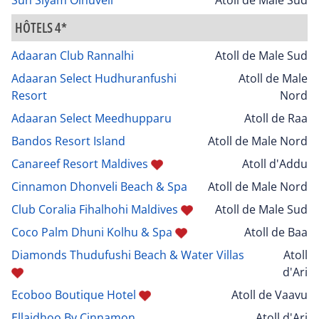
HÔTELS 4*
Adaaran Club Rannalhi
Atoll de Male Sud
Adaaran Select Hudhuranfushi
Atoll de Male
Resort
Nord
Adaaran Select Meedhupparu
Atoll de Raa
Bandos Resort Island
Atoll de Male Nord
Canareef Resort Maldives
Atoll d'Addu
Cinnamon Dhonveli Beach & Spa
Atoll de Male Nord
Club Coralia Fihalhohi Maldives
Atoll de Male Sud
Coco Palm Dhuni Kolhu & Spa
Atoll de Baa
Diamonds Thudufushi Beach & Water Villas
Atoll
d'Ari
Ecoboo Boutique Hotel
Atoll de Vaavu
Ellaidhoo By Cinnamon
Atoll d'Ari