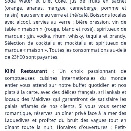
Soda Water et Diet Coke, jus de fruits en sachet
(orange, ananas, mangue, canneberge, pomme et
raisin), eau servie au verre et thé/café. Boissons locales
avec alcool, servies au verre : bière pression, vin de
table « maison » (rouge, blanc et rosé), spiritueux de
marque : gin, vodka, rhum, whisky, tequila et brandy.
Sélection de cocktails et mocktails et spiritueux de
marque « maison ». Toutes les consommations au-delà
de 23h00 sont payantes.
Kilhi Restaurant
: Un choix passionnant de
somptueuses cuisines internationales du monde
entier vous attend sur notre buffet quotidien et nos
plats à la carte, avec des délices français, sri lankais et
locaux des Maldives qui garantiront de satisfaire les
palais affamés de nos clients. Si vous vous sentez
romantique, réservez un dîner privé face à la mer des
Laquedives et profitez du bruit des vagues tout en
dînant toute la nuit. Horaires d'ouvertures : Petit-