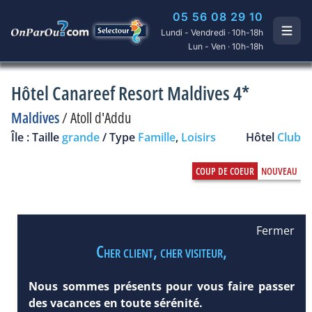
05 56 08 29 10
Lundi - Vendredi · 10h-18h
Lun - Ven · 10h-18h
Hôtel Canareef Resort Maldives 4*
Maldives
/
Atoll d'Addu
Île : Taille
grande
/ Type
Famille
,
Loisirs
Hôtel
Club
Fermer
Cher client, cher visiteur,
Nous sommes présents pour vous faire passer
des vacances en toute sérénité.