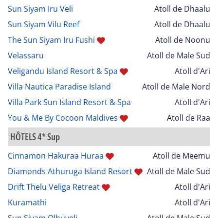
Sun Siyam Iru Veli
Atoll de Dhaalu
Sun Siyam Vilu Reef
Atoll de Dhaalu
The Sun Siyam Iru Fushi
Atoll de Noonu
Velassaru
Atoll de Male Sud
Veligandu Island Resort & Spa
Atoll d'Ari
Villa Nautica Paradise Island
Atoll de Male Nord
Villa Park Sun Island Resort & Spa
Atoll d'Ari
You & Me By Cocoon Maldives
Atoll de Raa
HÔTELS 4* Sup
Cinnamon Hakuraa Huraa
Atoll de Meemu
Diamonds Athuruga Island Resort
Atoll de Male Sud
Drift Thelu Veliga Retreat
Atoll d'Ari
Kuramathi
Atoll d'Ari
Sun Siyam Olhuveli
Atoll de Male Sud