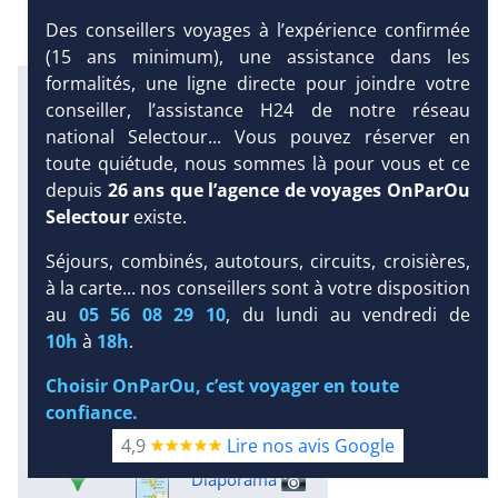
Des conseillers voyages à l’expérience confirmée
(15 ans minimum), une assistance dans les
formalités, une ligne directe pour joindre votre
Infos météo :
conseiller, l’assistance H24 de notre réseau
29 °C
160 mm
29 °C
national Selectour... Vous pouvez réserver en
Infos plages :
toute quiétude, nous sommes là pour vous et ce
Dist.
Long.
Esp.
Distance
:
depuis
26 ans que l’agence de voyages OnParOu
Longueur
:
Espace
:
< 100 m
Selectour
existe.
5.9 km
22 m
Séjours, combinés, autotours, circuits, croisières,
Équipement :
DEMANDE
à la carte... nos conseillers sont à votre disposition
271
Tx
:
46 %
Tx
:
34 %
D’INFORMATIONS
Snorkeling :
au
05 56 08 29 10
, du lundi au vendredi de
Détails
10h
à
18h
.
Plongée sous-marine :
Choisir OnParOu, c’est voyager en toute
Détails
Excursions :
confiance.
Détails
4,9
Lire nos avis Google
Diaporama