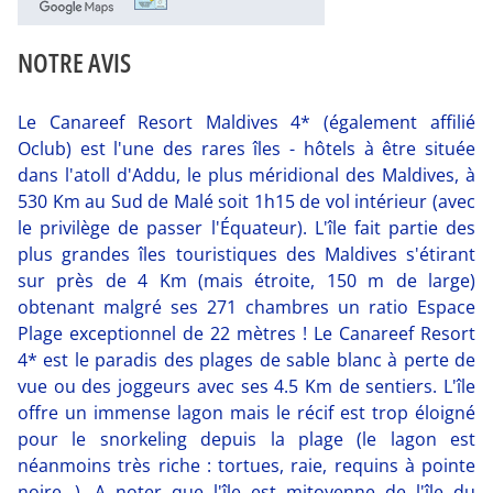
NOTRE AVIS
Le Canareef Resort Maldives 4* (également affilié
Oclub) est l'une des rares îles - hôtels à être située
dans l'atoll d'Addu, le plus méridional des Maldives, à
530 Km au Sud de Malé soit 1h15 de vol intérieur (avec
le privilège de passer l'Équateur). L'île fait partie des
plus grandes îles touristiques des Maldives s'étirant
sur près de 4 Km (mais étroite, 150 m de large)
obtenant malgré ses 271 chambres un ratio Espace
Plage exceptionnel de 22 mètres ! Le Canareef Resort
4* est le paradis des plages de sable blanc à perte de
vue ou des joggeurs avec ses 4.5 Km de sentiers. L'île
offre un immense lagon mais le récif est trop éloigné
pour le snorkeling depuis la plage (le lagon est
néanmoins très riche : tortues, raie, requins à pointe
noire...). A noter que l'île est mitoyenne de l'île du