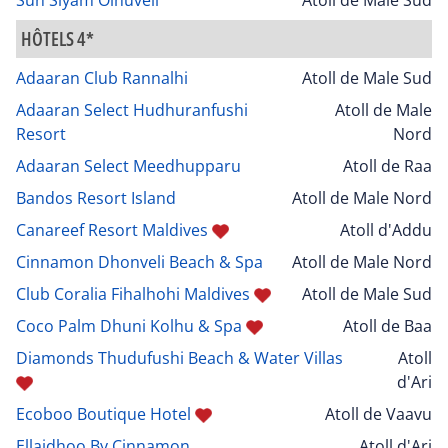
HÔTELS 4*
Adaaran Club Rannalhi
Atoll de Male Sud
Adaaran Select Hudhuranfushi
Atoll de Male
Resort
Nord
Adaaran Select Meedhupparu
Atoll de Raa
Bandos Resort Island
Atoll de Male Nord
Canareef Resort Maldives
Atoll d'Addu
Cinnamon Dhonveli Beach & Spa
Atoll de Male Nord
Club Coralia Fihalhohi Maldives
Atoll de Male Sud
Coco Palm Dhuni Kolhu & Spa
Atoll de Baa
Diamonds Thudufushi Beach & Water Villas
Atoll
d'Ari
Ecoboo Boutique Hotel
Atoll de Vaavu
Ellaidhoo By Cinnamon
Atoll d'Ari