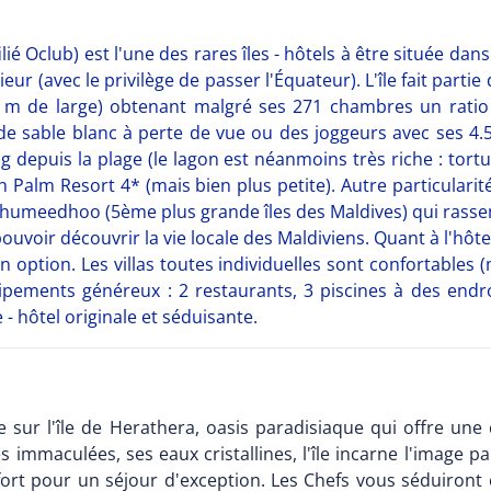
é Oclub) est l'une des rares îles - hôtels à être située dans
ur (avec le privilège de passer l'Équateur). L'île fait parti
50 m de large) obtenant malgré ses 271 chambres un ratio
de sable blanc à perte de vue ou des joggeurs avec ses 4.
ng depuis la plage (le lagon est néanmoins très riche : tortue
h Palm Resort 4* (mais bien plus petite). Autre particularité
ulhumeedhoo (5ème plus grande îles des Maldives) qui rasse
voir découvrir la vie locale des Maldiviens. Quant à l'hôtel
 option. Les villas toutes individuelles sont confortables
ipements généreux : 2 restaurants, 3 piscines à des endroi
e - hôtel originale et séduisante.
e sur l'île de Herathera, oasis paradisiaque qui offre une
s immaculées, ses eaux cristallines, l'île incarne l'image pa
fort pour un séjour d'exception. Les Chefs vous séduiront 