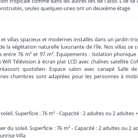
n tropicale comme dans les autres îles de l'atoll. L'île se 
nstruites, seules quelques-unes ont un deuxième étage.
villas spacieux et modernes installés dans un jardin tropi
e la végétation naturelle luxuriante de l'île. Nos villas se 
ises entre 76 m² et 97 m². Équipements : Isolation phoni
 Wifi Télévision à écran plat LCD avec chaînes satellite C
- réassort quotidien- Espace salon avec canapé Salle d
ines chambres sont adaptées pour les personnes à mobili
 soleil. Superficie : 76 m² - Capacité : 2 adultes ou 2 adult
er du soleil. Superficie : 76 m² - Capacité : 2 adultes ou 2
nrise Villa