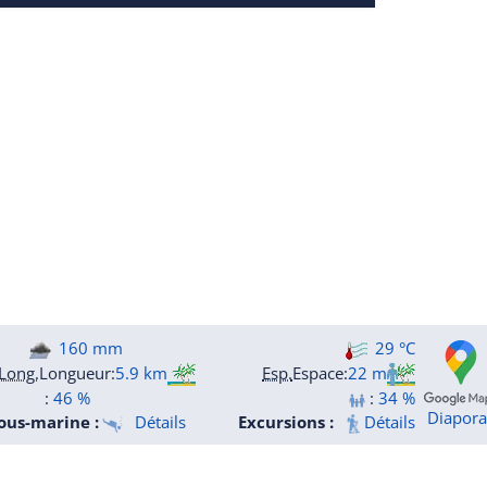
160 mm
29 °C
Long.
Longueur
:
5.9 km
Esp.
Espace
:
22 m
:
46 %
:
34 %
Diapor
ous-marine :
Détails
Excursions :
Détails