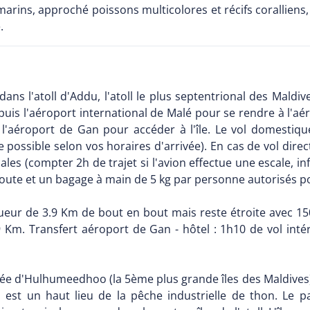
rins, approché poissons multicolores et récifs coralliens, n
.
ans l'atoll d'Addu, l'atoll le plus septentrional des Maldi
puis l'aéroport international de Malé pour se rendre à l'
l'aéroport de Gan pour accéder à l'île. Le vol domesti
e possible selon vos horaires d'arrivée). En cas de vol direc
ales (compter 2h de trajet si l'avion effectue une escale, 
oute et un bagage à main de 5 kg par personne autorisés po
ongueur de 3.9 Km de bout en bout mais reste étroite avec 1
 Km. Transfert aéroport de Gan - hôtel : 1h10 de vol inté
habitée d'Hulhumeedhoo (la 5ème plus grande îles des Maldives
est un haut lieu de la pêche industrielle de thon. Le