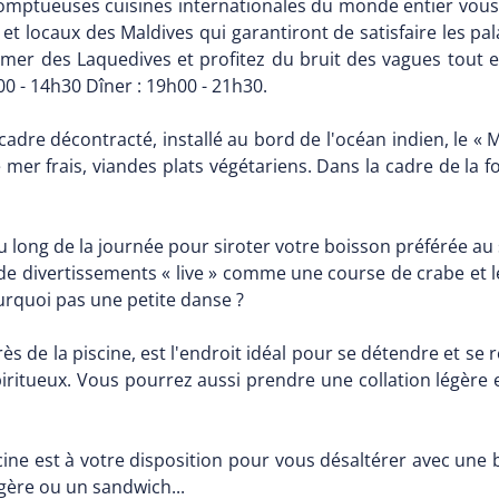
omptueuses cuisines internationales du monde entier vous a
is et locaux des Maldives qui garantiront de satisfaire les p
 mer des Laquedives et profitez du bruit des vagues tout en
00 - 14h30 Dîner : 19h00 - 21h30.
adre décontracté, installé au bord de l'océan indien, le « 
de mer frais, viandes plats végétariens. Dans la cadre de la
au long de la journée pour siroter votre boisson préférée au 
z de divertissements « live » comme une course de crabe et 
urquoi pas une petite danse ?
près de la piscine, est l'endroit idéal pour se détendre et
spiritueux. Vous pourrez aussi prendre une collation légère 
scine est à votre disposition pour vous désaltérer avec une
égère ou un sandwich...