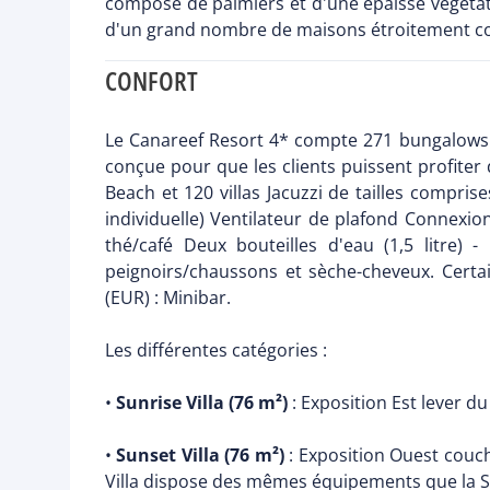
composé de palmiers et d'une épaisse végétatio
d'un grand nombre de maisons étroitement co
CONFORT
Le Canareef Resort 4* compte 271 bungalows et 
conçue pour que les clients puissent profiter d
Beach et 120 villas Jacuzzi de tailles compr
individuelle) Ventilateur de plafond Connexion
thé/café Deux bouteilles d'eau (1,5 litre) 
peignoirs/chaussons et sèche-cheveux. Certa
(EUR) : Minibar.
Les différentes catégories :
•
Sunrise Villa (76 m²)
: Exposition Est lever du
•
Sunset Villa (76 m²)
: Exposition Ouest couch
Villa dispose des mêmes équipements que la Su