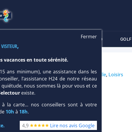
Fermer
-CRITÈRES
MALDIVES
THALASSO
GOLF
 visiteur,
s vacances en toute sérénité.
 4*
 (15 ans minimum), une assistance dans les
Île : Taille
grande
/ Type
Famille
,
Loisirs
onseiller, l’assistance H24 de notre réseau
te quiétude, nous sommes là pour vous et ce
Selectour
existe.
, à la carte... nos conseillers sont à votre
 de
10h
à
18h
.
e.
4,9
Lire nos avis Google