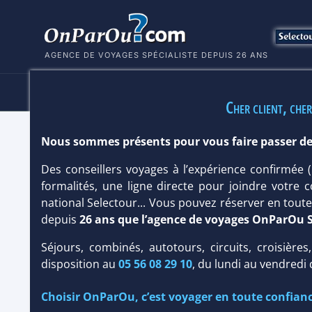
AGENCE DE VOYAGES SPÉCIALISTE DEPUIS 26 ANS
HÔTELS
SÉJOURS
MULTI
Cher client, cher
Nous sommes présents pour vous faire passer de
HÔTEL CANAREEF RESORT MALDIVES
Des conseillers voyages à l’expérience confirmée
Maldives
/
Atoll d'Addu
formalités, une ligne directe pour joindre votre c
national Selectour... Vous pouvez réserver en tou
depuis
26 ans que l’agence de voyages OnParOu 
Séjours, combinés, autotours, circuits, croisières
disposition au
05 56 08 29 10
, du lundi au vendredi
Choisir OnParOu, c’est voyager en toute confianc