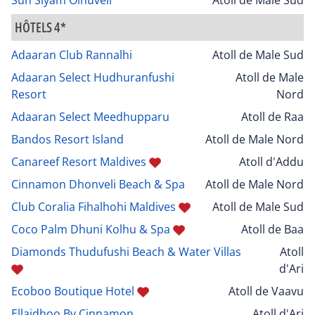
HÔTELS 4*
Adaaran Club Rannalhi
Atoll de Male Sud
Adaaran Select Hudhuranfushi
Atoll de Male
Resort
Nord
Adaaran Select Meedhupparu
Atoll de Raa
Bandos Resort Island
Atoll de Male Nord
Canareef Resort Maldives
Atoll d'Addu
Cinnamon Dhonveli Beach & Spa
Atoll de Male Nord
Club Coralia Fihalhohi Maldives
Atoll de Male Sud
Coco Palm Dhuni Kolhu & Spa
Atoll de Baa
Diamonds Thudufushi Beach & Water Villas
Atoll
d'Ari
Ecoboo Boutique Hotel
Atoll de Vaavu
Ellaidhoo By Cinnamon
Atoll d'Ari