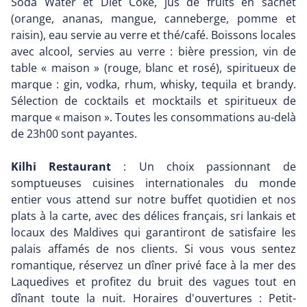
Soda Water et Diet Coke, jus de fruits en sachet
(orange, ananas, mangue, canneberge, pomme et
raisin), eau servie au verre et thé/café. Boissons locales
avec alcool, servies au verre : bière pression, vin de
table « maison » (rouge, blanc et rosé), spiritueux de
marque : gin, vodka, rhum, whisky, tequila et brandy.
Sélection de cocktails et mocktails et spiritueux de
marque « maison ». Toutes les consommations au-delà
de 23h00 sont payantes.
Kilhi Restaurant
: Un choix passionnant de
somptueuses cuisines internationales du monde
entier vous attend sur notre buffet quotidien et nos
plats à la carte, avec des délices français, sri lankais et
locaux des Maldives qui garantiront de satisfaire les
palais affamés de nos clients. Si vous vous sentez
romantique, réservez un dîner privé face à la mer des
Laquedives et profitez du bruit des vagues tout en
dînant toute la nuit. Horaires d'ouvertures : Petit-