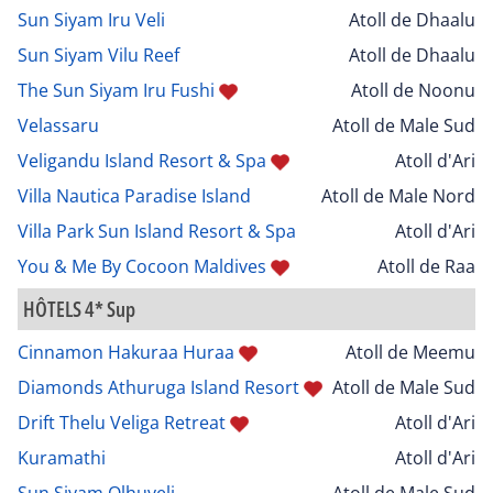
Sun Siyam Iru Veli
Atoll de Dhaalu
Sun Siyam Vilu Reef
Atoll de Dhaalu
The Sun Siyam Iru Fushi
Atoll de Noonu
Velassaru
Atoll de Male Sud
Veligandu Island Resort & Spa
Atoll d'Ari
Villa Nautica Paradise Island
Atoll de Male Nord
Villa Park Sun Island Resort & Spa
Atoll d'Ari
You & Me By Cocoon Maldives
Atoll de Raa
HÔTELS 4* Sup
Cinnamon Hakuraa Huraa
Atoll de Meemu
Diamonds Athuruga Island Resort
Atoll de Male Sud
Drift Thelu Veliga Retreat
Atoll d'Ari
Kuramathi
Atoll d'Ari
Sun Siyam Olhuveli
Atoll de Male Sud