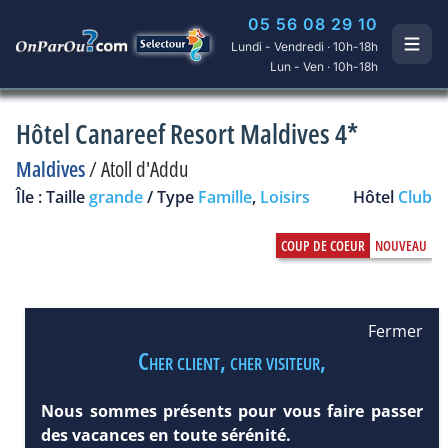
05 56 08 29 10
Lundi - Vendredi · 10h-18h
Lun - Ven · 10h-18h
Hôtel Canareef Resort Maldives 4*
Maldives
/
Atoll d'Addu
Île : Taille
grande
/ Type
Famille
,
Loisirs
Hôtel
Club
Fermer
Cher client, cher visiteur,
Nous sommes présents pour vous faire passer
des vacances en toute sérénité.