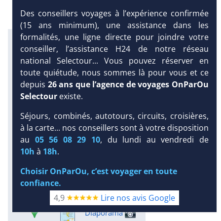
Des conseillers voyages à l’expérience confirmée
(15 ans minimum), une assistance dans les
formalités, une ligne directe pour joindre votre
Infos météo :
conseiller, l’assistance H24 de notre réseau
29 °C
160 mm
29 °C
national Selectour... Vous pouvez réserver en
Infos plages :
toute quiétude, nous sommes là pour vous et ce
Dist.
Long.
Esp.
Distance
:
depuis
26 ans que l’agence de voyages OnParOu
Longueur
:
Espace
:
< 100 m
Selectour
existe.
5.9 km
22 m
Séjours, combinés, autotours, circuits, croisières,
Équipement :
DEMANDE
à la carte... nos conseillers sont à votre disposition
271
Tx
:
46 %
Tx
:
34 %
D’INFORMATIONS
Snorkeling :
au
05 56 08 29 10
, du lundi au vendredi de
Détails
10h
à
18h
.
Plongée sous-marine :
Choisir OnParOu, c’est voyager en toute
Détails
Excursions :
confiance.
Détails
4,9
Lire nos avis Google
Diaporama