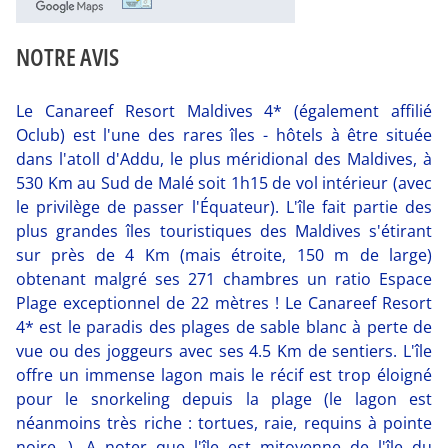
NOTRE AVIS
Le Canareef Resort Maldives 4* (également affilié
Oclub) est l'une des rares îles - hôtels à être située
dans l'atoll d'Addu, le plus méridional des Maldives, à
530 Km au Sud de Malé soit 1h15 de vol intérieur (avec
le privilège de passer l'Équateur). L'île fait partie des
plus grandes îles touristiques des Maldives s'étirant
sur près de 4 Km (mais étroite, 150 m de large)
obtenant malgré ses 271 chambres un ratio Espace
Plage exceptionnel de 22 mètres ! Le Canareef Resort
4* est le paradis des plages de sable blanc à perte de
vue ou des joggeurs avec ses 4.5 Km de sentiers. L'île
offre un immense lagon mais le récif est trop éloigné
pour le snorkeling depuis la plage (le lagon est
néanmoins très riche : tortues, raie, requins à pointe
noire...). A noter que l'île est mitoyenne de l'île du