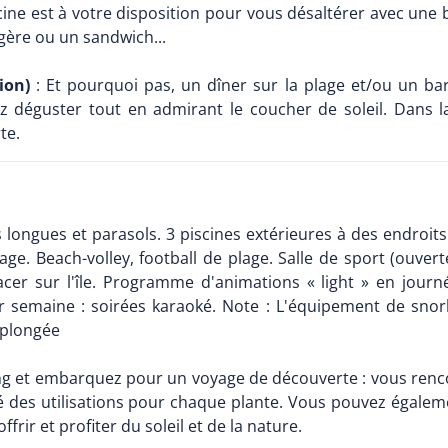
scine est à votre disposition pour vous désaltérer avec une
égère ou un sandwich...
ion)
: Et pourquoi pas, un dîner sur la plage et/ou un ba
z déguster tout en admirant le coucher de soleil. Dans l
te.
longues et parasols. 3 piscines extérieures à des endroits b
age. Beach-volley, football de plage. Salle de sport (ouver
acer sur l'île. Programme d'animations « light » en jour
r semaine : soirées karaoké. Note : L'équipement de snork
 plongée
ng et embarquez pour un voyage de découverte : vous rencon
des utilisations pour chaque plante. Vous pouvez égalemen
ffrir et profiter du soleil et de la nature.