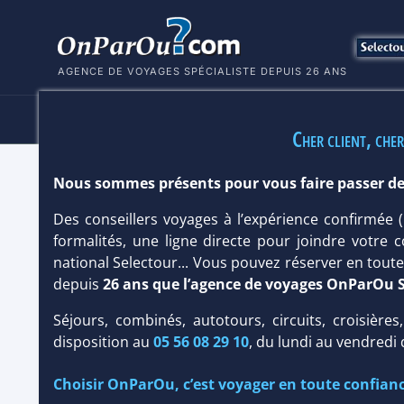
AGENCE DE VOYAGES SPÉCIALISTE DEPUIS 26 ANS
HÔTELS
SÉJOURS
MULTI
Cher client, cher
Nous sommes présents pour vous faire passer de
HÔTEL FRAMISSIMA EVASION CANAR
Des conseillers voyages à l’expérience confirmée
Maldives
/
Atoll d'Addu
formalités, une ligne directe pour joindre votre c
national Selectour... Vous pouvez réserver en tou
depuis
26 ans que l’agence de voyages OnParOu 
Séjours, combinés, autotours, circuits, croisières
disposition au
05 56 08 29 10
, du lundi au vendredi
Choisir OnParOu, c’est voyager en toute confianc