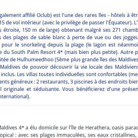
ement affilié Oclub) est l'une des rares îles - hôtels à êtr
de vol intérieur (avec le privilège de passer l'Équateur). L'î
s étroite, 150 m de large) obtenant malgré ses 271 chamb
s des plages de sable blanc à perte de vue ou des joggeur
pour le snorkeling depuis la plage (le lagon est néanmoin
'île du South Palm Resort 4* (mais bien plus petite). Autre pa
abitée de Hulhumeedhoo (5ème plus grande îles des Maldives
aldives de pouvoir découvrir la vie locale des Maldiviens
 inclus. Les villas toutes individuelles sont confortables (
nts généreux : 2 restaurants, 3 piscines à des endroits bien 
tel originale et séduisante. Vous bénéficierez d'une prése
nternational).
ldives 4* a élu domicile sur l'île de Herathera, oasis para
pical : avec ses plages immaculées, ses eaux cristallines, l