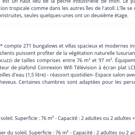
est un haut lieu de la pêche industrielle de thon. Le
n tropicale comme dans les autres îles de l'atoll. L'île se 
nstruites, seules quelques-unes ont un deuxième étage.
 compte 271 bungalows et villas spacieux et modernes insta
lients puissent profiter de la végétation naturelle luxuriant
s Jacuzzi de tailles comprises entre 76 m² et 97 m². Équip
teur de plafond Connexion Wifi Télévision à écran plat LC
lles d'eau (1,5 litre) - réassort quotidien- Espace salon av
heveux. Certaines chambres sont adaptées pour les pers
 soleil. Superficie : 76 m² - Capacité : 2 adultes ou 2 adult
er du soleil. Superficie : 76 m² - Capacité : 2 adultes ou 2