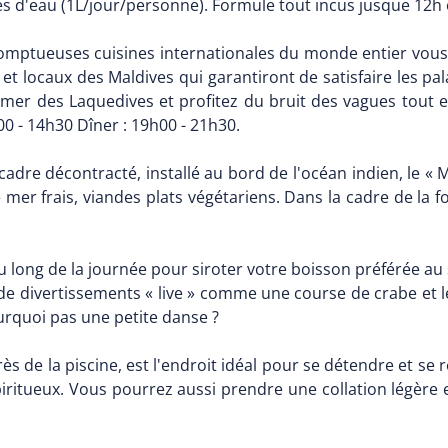
es d'eau (1L/jour/personne). Formule tout incus jusque 12h 
omptueuses cuisines internationales du monde entier vous a
is et locaux des Maldives qui garantiront de satisfaire les p
 mer des Laquedives et profitez du bruit des vagues tout en
00 - 14h30 Dîner : 19h00 - 21h30.
adre décontracté, installé au bord de l'océan indien, le « 
de mer frais, viandes plats végétariens. Dans la cadre de la
au long de la journée pour siroter votre boisson préférée au 
z de divertissements « live » comme une course de crabe et 
urquoi pas une petite danse ?
près de la piscine, est l'endroit idéal pour se détendre et
spiritueux. Vous pourrez aussi prendre une collation légère 