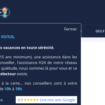
Fermer
-CRITÈRES
MALDIVES
THALASSO
GOLF
 visiteur,
s vacances en toute sérénité.
EEF RESORT MALDIVES 4*
 (15 ans minimum), une assistance dans les
Île : Taille
grande
/ Type
Famille
,
Loisirs
onseiller, l’assistance H24 de notre réseau
te quiétude, nous sommes là pour vous et ce
Selectour
existe.
, à la carte... nos conseillers sont à votre
 de
10h
à
18h
.
e.
4,9
Lire nos avis Google