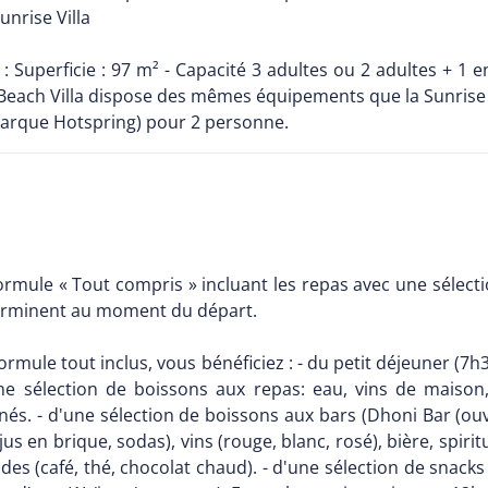
nrise Villa
: Superficie : 97 m² - Capacité 3 adultes ou 2 adultes + 1 
each Villa dispose des mêmes équipements que la Sunrise V
marque Hotspring) pour 2 personne.
formule « Tout compris » incluant les repas avec une sélect
 terminent au moment du départ.
ormule tout inclus, vous bénéficiez : - du petit déjeuner (7h
ne sélection de boissons aux repas: eau, vins de maison,
onnés. - d'une sélection de boissons aux bars (Dhoni Bar (o
jus en brique, sodas), vins (rouge, blanc, rosé), bière, spiri
des (café, thé, chocolat chaud). - d'une sélection de snac