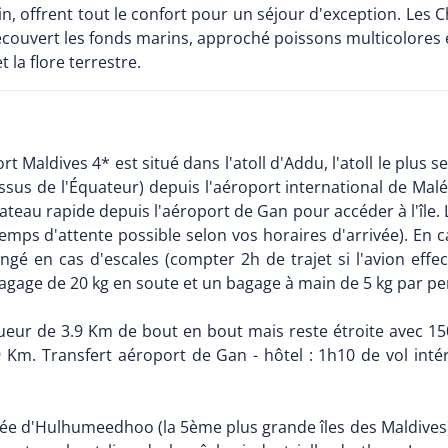
din, offrent tout le confort pour un séjour d'exception. Les
écouvert les fonds marins, approché poissons multicolores et 
 la flore terrestre.
 Maldives 4* est situé dans l'atoll d'Addu, l'atoll le plus s
ssus de l'Équateur) depuis l'aéroport international de Ma
ateau rapide depuis l'aéroport de Gan pour accéder à l'île.
emps d'attente possible selon vos horaires d'arrivée). En ca
ngé en cas d'escales (compter 2h de trajet si l'avion eff
agage de 20 kg en soute et un bagage à main de 5 kg par pe
ongueur de 3.9 Km de bout en bout mais reste étroite avec 1
 Km. Transfert aéroport de Gan - hôtel : 1h10 de vol inté
habitée d'Hulhumeedhoo (la 5ème plus grande îles des Maldives