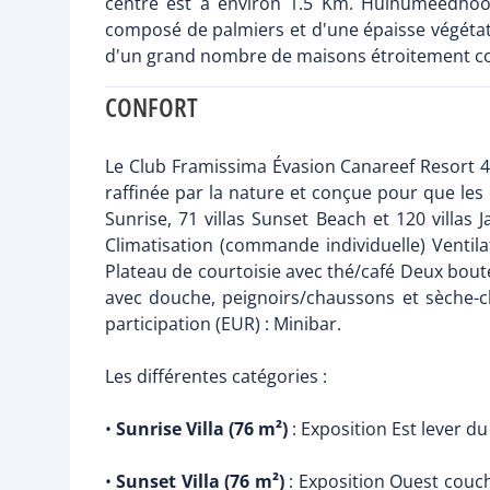
centre est à environ 1.5 Km. Hulhumeedhoo 
composé de palmiers et d'une épaisse végétatio
d'un grand nombre de maisons étroitement co
CONFORT
Le Club Framissima Évasion Canareef Resort 4*
raffinée par la nature et conçue pour que les c
Sunrise, 71 villas Sunset Beach et 120 villa
Climatisation (commande individuelle) Ventila
Plateau de courtoisie avec thé/café Deux boutei
avec douche, peignoirs/chaussons et sèche-c
participation (EUR) : Minibar.
Les différentes catégories :
•
Sunrise Villa (76 m²)
: Exposition Est lever du
•
Sunset Villa (76 m²)
: Exposition Ouest couch