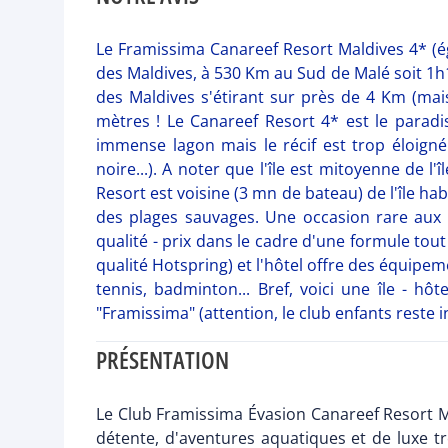
Le Framissima Canareef Resort Maldives 4* (égal
des Maldives, à 530 Km au Sud de Malé soit 1h15 
des Maldives s'étirant sur près de 4 Km (mai
mètres ! Le Canareef Resort 4* est le paradi
immense lagon mais le récif est trop éloigné 
noire...). A noter que l'île est mitoyenne de l
Resort est voisine (3 mn de bateau) de l'île h
des plages sauvages. Une occasion rare aux M
qualité - prix dans le cadre d'une formule tout
qualité Hotspring) et l'hôtel offre des équipeme
tennis, badminton... Bref, voici une île - hô
"Framissima" (attention, le club enfants reste i
PRÉSENTATION
Le Club Framissima Évasion Canareef Resort Ma
détente, d'aventures aquatiques et de luxe tro