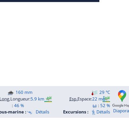
160 mm
29 °C
Long.
Longueur
:
5.9 km
Esp.
Espace
:
22 m
:
46 %
:
52 %
Diapor
ous-marine :
Détails
Excursions :
Détails