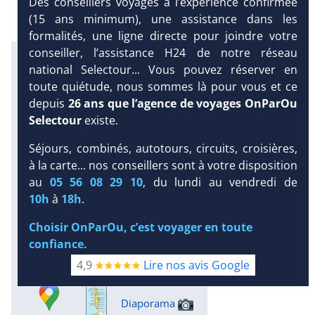
Des conseillers voyages à l’expérience confirmée
(15 ans minimum), une assistance dans les
formalités, une ligne directe pour joindre votre
conseiller, l’assistance H24 de notre réseau
Infos météo :
national Selectour... Vous pouvez réserver en
29 °C
160 mm
29 °C
toute quiétude, nous sommes là pour vous et ce
Infos plages :
depuis
26 ans que l’agence de voyages OnParOu
Dist.
Long.
Esp.
Distance
:
Selectour
existe.
Longueur
:
Espace
:
< 100 m
360 m
18 m
Séjours, combinés, autotours, circuits, croisières,
à la carte... nos conseillers sont à votre disposition
Équipement :
DEMANDE
au
05 56 08 29 10
, du lundi au vendredi de
30
Tx
:
17 %
Tx
:
9 %
D’INFORMATIONS
Snorkeling :
10h
à
18h
.
Détails
Choisir OnParOu, c’est voyager en toute
Plongée sous-marine :
confiance.
Détails
Excursions :
4,9
Lire nos avis Google
Détails
Diaporama