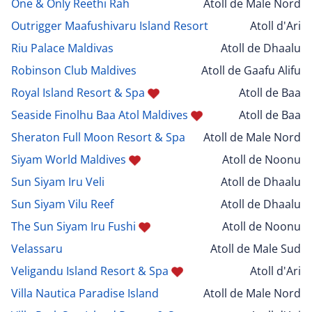
One & Only Reethi Rah
Atoll de Male Nord
Outrigger Maafushivaru Island Resort
Atoll d'Ari
Riu Palace Maldivas
Atoll de Dhaalu
Robinson Club Maldives
Atoll de Gaafu Alifu
Royal Island Resort & Spa
Atoll de Baa
Seaside Finolhu Baa Atol Maldives
Atoll de Baa
Sheraton Full Moon Resort & Spa
Atoll de Male Nord
Siyam World Maldives
Atoll de Noonu
Sun Siyam Iru Veli
Atoll de Dhaalu
Sun Siyam Vilu Reef
Atoll de Dhaalu
The Sun Siyam Iru Fushi
Atoll de Noonu
Velassaru
Atoll de Male Sud
Veligandu Island Resort & Spa
Atoll d'Ari
Villa Nautica Paradise Island
Atoll de Male Nord