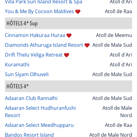
Villa Park Sun Island Resort & Spa
Atoll d'Ari
You & Me By Cocoon Maldives
Atoll de Raa
HÔTELS 4* Sup
Cinnamon Hakuraa Huraa
Atoll de Meemu
Diamonds Athuruga Island Resort
Atoll de Male Sud
Drift Thelu Veliga Retreat
Atoll d'Ari
Kuramathi
Atoll d'Ari
Sun Siyam Olhuveli
Atoll de Male Sud
HÔTELS 4*
Adaaran Club Rannalhi
Atoll de Male Sud
Adaaran Select Hudhuranfushi
Atoll de Male
Resort
Nord
Adaaran Select Meedhupparu
Atoll de Raa
Bandos Resort Island
Atoll de Male Nord