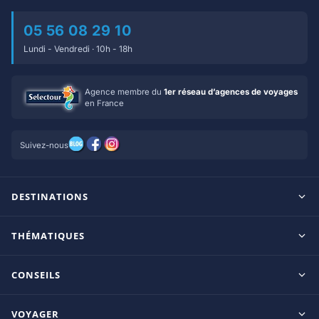
05 56 08 29 10
Lundi - Vendredi · 10h - 18h
Agence membre du
1er réseau d’agences de voyages
en France
Suivez-nous
DESTINATIONS
Maldives
THÉMATIQUES
Seychelles
Tout inclus
Ile Maurice
CONSEILS
Clubs francophones
Tanzanie/Zanzibar
Le blog d’OnParOu
Adultes uniquement
VOYAGER
République Dominicaine