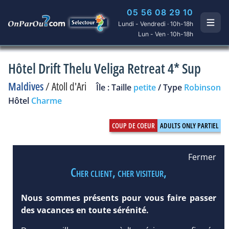
05 56 08 29 10
Lundi - Vendredi · 10h-18h
Lun - Ven · 10h-18h
Hôtel Drift Thelu Veliga Retreat 4* Sup
Maldives
/
Atoll d'Ari
Île : Taille
petite
/ Type
Robinson
Hôtel
Charme
Fermer
Cher client, cher visiteur,
Nous sommes présents pour vous faire passer
des vacances en toute sérénité.