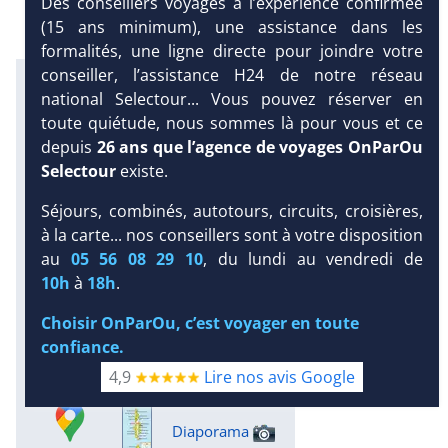
Des conseillers voyages à l’expérience confirmée
(15 ans minimum), une assistance dans les
formalités, une ligne directe pour joindre votre
conseiller, l’assistance H24 de notre réseau
Infos météo :
national Selectour... Vous pouvez réserver en
29 °C
160 mm
29 °C
toute quiétude, nous sommes là pour vous et ce
Infos plages :
depuis
26 ans que l’agence de voyages OnParOu
Dist.
Long.
Esp.
Distance
:
Selectour
existe.
Longueur
:
Espace
:
< 100 m
360 m
18 m
Séjours, combinés, autotours, circuits, croisières,
à la carte... nos conseillers sont à votre disposition
Équipement :
DEMANDE
au
05 56 08 29 10
, du lundi au vendredi de
30
Tx
:
17 %
Tx
:
9 %
D’INFORMATIONS
Snorkeling :
10h
à
18h
.
Détails
Choisir OnParOu, c’est voyager en toute
Plongée sous-marine :
confiance.
Détails
Excursions :
4,9
Lire nos avis Google
Détails
Diaporama