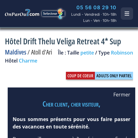
05 56 08 29 10
Lundi - Vendredi · 10h-18h
Lun - Ven · 10h-18h
Hôtel Drift Thelu Veliga Retreat 4* Sup
Maldives
/
Atoll d'Ari
Île : Taille
petite
/ Type
Robinson
Hôtel
Charme
Fermer
Cher client, cher visiteur,
Nous sommes présents pour vous faire passer
des vacances en toute sérénité.