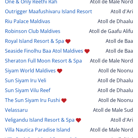
One & Only Reethi Rah
Atoll de Male Nord
Outrigger Maafushivaru Island Resort
Atoll d'Ari
Riu Palace Maldivas
Atoll de Dhaalu
Robinson Club Maldives
Atoll de Gaafu Alifu
Royal Island Resort & Spa
Atoll de Baa
Seaside Finolhu Baa Atol Maldives
Atoll de Baa
Sheraton Full Moon Resort & Spa
Atoll de Male Nord
Siyam World Maldives
Atoll de Noonu
Sun Siyam Iru Veli
Atoll de Dhaalu
Sun Siyam Vilu Reef
Atoll de Dhaalu
The Sun Siyam Iru Fushi
Atoll de Noonu
Velassaru
Atoll de Male Sud
Veligandu Island Resort & Spa
Atoll d'Ari
Villa Nautica Paradise Island
Atoll de Male Nord