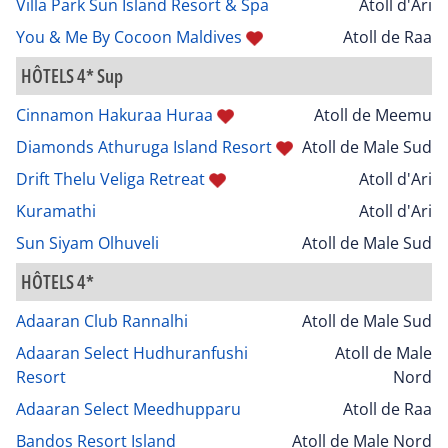
Villa Park Sun Island Resort & Spa
Atoll d'Ari
You & Me By Cocoon Maldives
Atoll de Raa
HÔTELS 4* Sup
Cinnamon Hakuraa Huraa
Atoll de Meemu
Diamonds Athuruga Island Resort
Atoll de Male Sud
Drift Thelu Veliga Retreat
Atoll d'Ari
Kuramathi
Atoll d'Ari
Sun Siyam Olhuveli
Atoll de Male Sud
HÔTELS 4*
Adaaran Club Rannalhi
Atoll de Male Sud
Adaaran Select Hudhuranfushi
Atoll de Male
Resort
Nord
Adaaran Select Meedhupparu
Atoll de Raa
Bandos Resort Island
Atoll de Male Nord