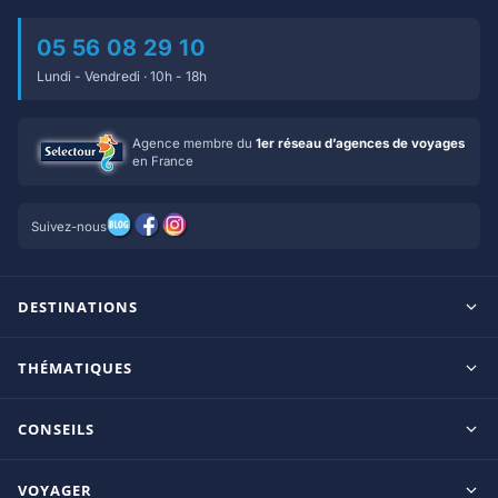
05 56 08 29 10
Lundi - Vendredi · 10h - 18h
Agence membre du
1er réseau d’agences de voyages
en France
Suivez-nous
DESTINATIONS
Maldives
THÉMATIQUES
Seychelles
Tout inclus
Ile Maurice
CONSEILS
Clubs francophones
Tanzanie/Zanzibar
Le blog d’OnParOu
Adultes uniquement
VOYAGER
République Dominicaine