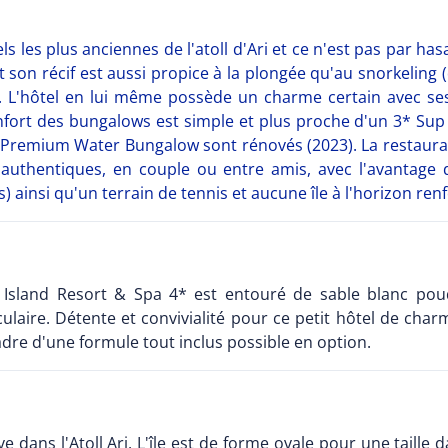
s les plus anciennes de l'atoll d'Ari et ce n'est pas par has
 son récif est aussi propice à la plongée qu'au snorkeling
s. L'hôtel en lui même possède un charme certain avec s
confort des bungalows est simple et plus proche d'un 3* Su
 Premium Water Bungalow sont rénovés (2023). La restaurat
authentiques, en couple ou entre amis, avec l'avantage d
 ainsi qu'un terrain de tennis et aucune île à l'horizon re
a Island Resort & Spa 4* est entouré de sable blanc poud
culaire. Détente et convivialité pour ce petit hôtel de ch
cadre d'une formule tout inclus possible en option.
e dans l'Atoll Ari. L'île est de forme ovale pour une tail