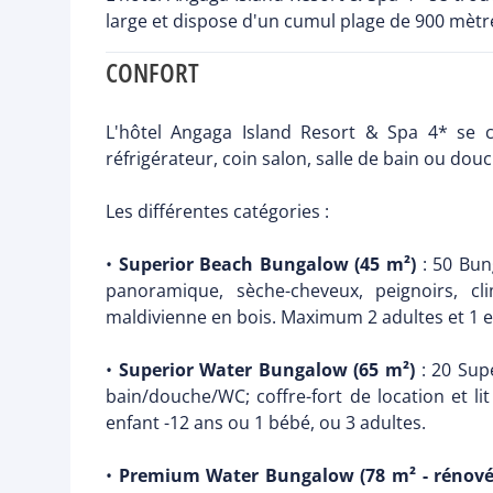
large et dispose d'un cumul plage de 900 mètre
CONFORT
L'hôtel Angaga Island Resort & Spa 4* se c
réfrigérateur, coin salon, salle de bain ou dou
Les différentes catégories :
•
Superior Beach Bungalow (45 m²)
: 50 Bun
panoramique, sèche-cheveux, peignoirs, clim
maldivienne en bois. Maximum 2 adultes et 1 en
•
Superior Water Bungalow (65 m²)
: 20 Sup
bain/douche/WC; coffre-fort de location et l
enfant -12 ans ou 1 bébé, ou 3 adultes.
•
Premium Water Bungalow (78 m² - rénov