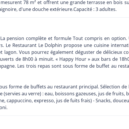
s mesurent 78 m² et offrent une grande terrasse en bois su
aignoire, d'une douche extérieure.Capacité : 3 adultes.
. La pension complète et formule Tout compris en option. U
rs. Le Restaurant Le Dolphin propose une cuisine internat
et lagon. Vous pourrez également déguster de délicieux cock
ouverts de 8h00 à minuit. « Happy Hour » aux bars de 18h
mpagne. Les trois repas sont sous forme de buffet au restau
ous forme de buffets au restaurant principal. Sélection de 
(servies au verre) : eau, boissons gazeuses, jus de fruits, bi
e, cappuccino, expresso, jus de fuits frais) - Snacks, douceur
oni.