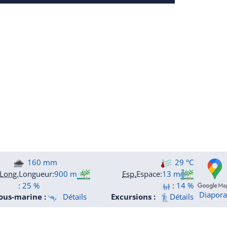
160 mm
29 °C
Long.
Longueur
:
900 m
Esp.
Espace
:
13 m
:
25 %
:
14 %
Diapor
ous-marine :
Détails
Excursions :
Détails