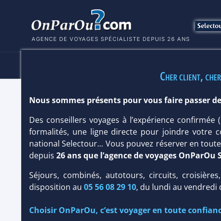
AGENCE DE VOYAGES SPÉCIALISTE DEPUIS 26 ANS
HÔTELS
SÉJOURS
MULTI
Cher client, cher
Nous sommes présents pour vous faire passer de
HÔTEL ANGAGA ISLAND RESORT & SP
Des conseillers voyages à l’expérience confirmée
Maldives
/
Atoll d'Ari
formalités, une ligne directe pour joindre votre c
national Selectour... Vous pouvez réserver en tou
depuis
26 ans que l’agence de voyages OnParOu 
Séjours, combinés, autotours, circuits, croisières
disposition au
05 56 08 29 10
, du lundi au vendredi
Choisir OnParOu, c’est voyager en toute confianc