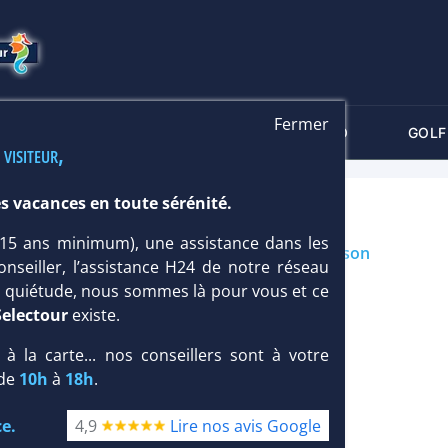
Fermer
-CRITÈRES
MALDIVES
THALASSO
GOLF
 visiteur,
s vacances en toute sérénité.
A 4*
 (15 ans minimum), une assistance dans les
Île : Taille
petite
/ Type
Robinson
onseiller, l’assistance H24 de notre réseau
te quiétude, nous sommes là pour vous et ce
Selectour
existe.
, à la carte... nos conseillers sont à votre
 de
10h
à
18h
.
e.
4,9
Lire nos avis Google