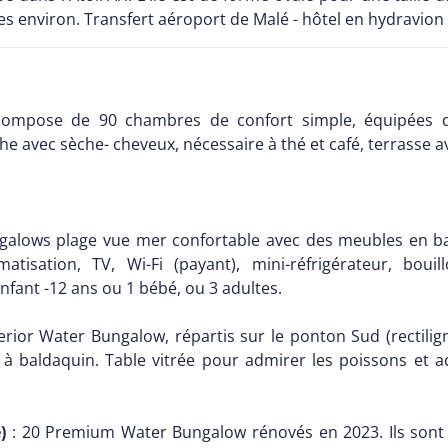
s environ. Transfert aéroport de Malé - hôtel en hydravion 
ompose de 90 chambres de confort simple, équipées de c
che avec sèche- cheveux, nécessaire à thé et café, terrasse a
galows plage vue mer confortable avec des meubles en ba
atisation, TV, Wi-Fi (payant), mini-réfrigérateur, bou
fant -12 ans ou 1 bébé, ou 3 adultes.
erior Water Bungalow, répartis sur le ponton Sud (rectili
it à baldaquin. Table vitrée pour admirer les poissons et 
é)
: 20 Premium Water Bungalow rénovés en 2023. Ils sont l