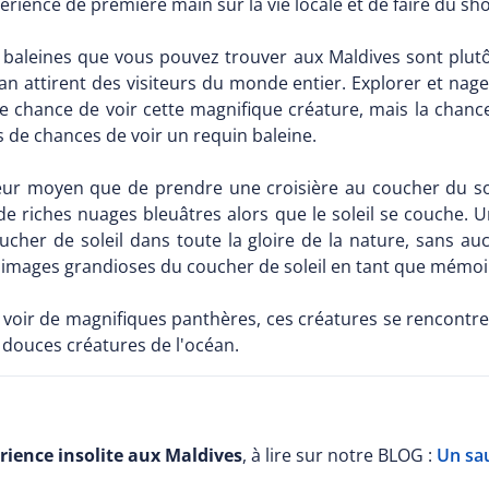
rience de première main sur la vie locale et de faire du sh
 baleines que vous pouvez trouver aux Maldives sont plut
n attirent des visiteurs du monde entier. Explorer et nage
re chance de voir cette magnifique créature, mais la chanc
s de chances de voir un requin baleine.
lleur moyen que de prendre une croisière au coucher du sol
de riches nuages bleuâtres alors que le soleil se couche. 
ucher de soleil dans toute la gloire de la nature, sans 
 images grandioses du coucher de soleil en tant que mémoir
 voir de magnifiques panthères, ces créatures se rencontre
douces créatures de l'océan.
rience insolite aux Maldives
, à lire sur notre BLOG :
Un sa