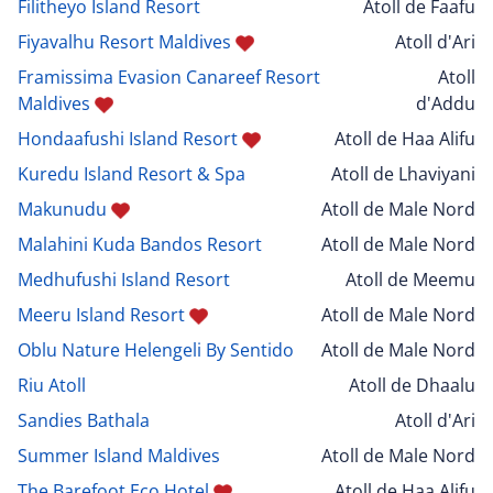
Filitheyo Island Resort
Atoll de Faafu
Fiyavalhu Resort Maldives
Atoll d'Ari
Framissima Evasion Canareef Resort
Atoll
Maldives
d'Addu
Hondaafushi Island Resort
Atoll de Haa Alifu
Kuredu Island Resort & Spa
Atoll de Lhaviyani
Makunudu
Atoll de Male Nord
Malahini Kuda Bandos Resort
Atoll de Male Nord
Medhufushi Island Resort
Atoll de Meemu
Meeru Island Resort
Atoll de Male Nord
Oblu Nature Helengeli By Sentido
Atoll de Male Nord
Riu Atoll
Atoll de Dhaalu
Sandies Bathala
Atoll d'Ari
Summer Island Maldives
Atoll de Male Nord
The Barefoot Eco Hotel
Atoll de Haa Alifu