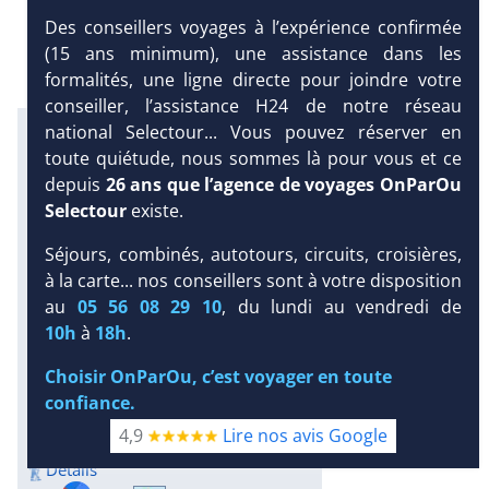
Des conseillers voyages à l’expérience confirmée
(15 ans minimum), une assistance dans les
formalités, une ligne directe pour joindre votre
conseiller, l’assistance H24 de notre réseau
national Selectour... Vous pouvez réserver en
Infos météo :
29 °C
160 mm
29 °C
toute quiétude, nous sommes là pour vous et ce
Infos plages :
depuis
26 ans que l’agence de voyages OnParOu
Dist.
Long.
Esp.
Selectour
existe.
Distance
:
Longueur
:
Espace
:
< 100 m
Séjours, combinés, autotours, circuits, croisières,
800 m
13 m
à la carte... nos conseillers sont à votre disposition
DEMANDE
Équipement :
au
05 56 08 29 10
, du lundi au vendredi de
D’INFORMATIONS
72
Tx
:
33 %
Tx
:
36 %
10h
à
18h
.
Snorkeling :
DEVIS /
Détails
Choisir OnParOu, c’est voyager en toute
RÉSERVATION
Plongée sous-marine :
confiance.
Détails
4,9
Lire nos avis Google
Excursions :
Détails