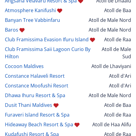
Angsana Velavaru Resort & Spa
Atoll de Dhaalu
Atmosphere Kanifushi
Atoll de Baa
Banyan Tree Vabbinfaru
Atoll de Male Nord
Baros
Atoll de Male Nord
Club Framissima Evasion Ifuru Island
Atoll de Raa
Club Framissima Saii Lagoon Curio By
Atoll de Male
Hilton
Sud
Cocoon Maldives
Atoll de Lhaviyani
Constance Halaveli Resort
Atoll d'Ari
Constance Moofushi Resort
Atoll d'Ari
Dhawa Ihuru Resort & Spa
Atoll de Male Nord
Dusit Thani Maldives
Atoll de Baa
Furaveri Island Resort & Spa
Atoll de Raa
Hideaway Beach Resort & Spa
Atoll de Haa Alifu
Kudafushi Resort & Spa
Atoll de Raa