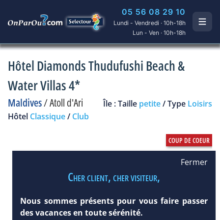
05 56 08 29 10
Lundi - Vendredi · 10h-18h
Lun - Ven · 10h-18h
Hôtel Diamonds Thudufushi Beach &
Water Villas 4*
Maldives
/
Atoll d'Ari
Île : Taille
petite
/ Type
Loisirs
Hôtel
Classique
/
Club
Fermer
Cher client, cher visiteur,
Nous sommes présents pour vous faire passer
des vacances en toute sérénité.