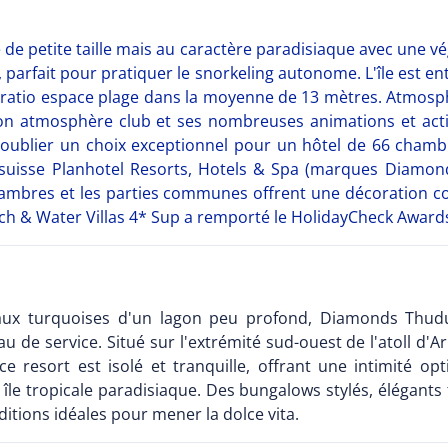
de petite taille mais au caractère paradisiaque avec une vé
, parfait pour pratiquer le snorkeling autonome. L'île est e
n ratio espace plage dans la moyenne de 13 mètres. Atmosphè
), son atmosphère club et ses nombreuses animations et act
s oublier un choix exceptionnel pour un hôtel de 66 chambr
 suisse Planhotel Resorts, Hotels & Spa (marques Diamond
ambres et les parties communes offrent une décoration co
ch & Water Villas 4* Sup a remporté le HolidayCheck Awards
eaux turquoises d'un lagon peu profond, Diamonds Thud
 de service. Situé sur l'extrémité sud-ouest de l'atoll d'
ce resort est isolé et tranquille, offrant une intimité 
 île tropicale paradisiaque. Des bungalows stylés, élégants
ditions idéales pour mener la dolce vita.