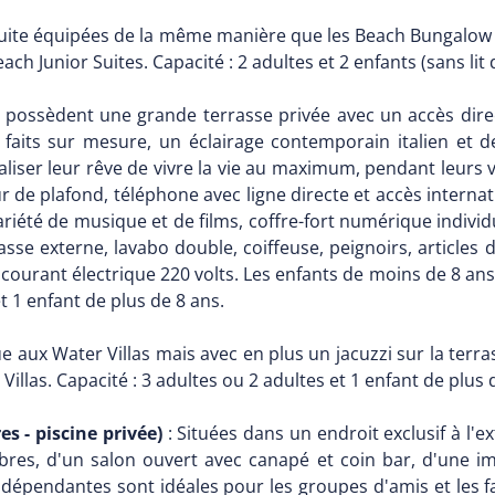
Suite équipées de la même manière que les Beach Bungalow 
h Junior Suites. Capacité : 2 adultes et 2 enfants (sans lit 
île possèdent une grande terrasse privée avec un accès dir
n faits sur mesure, un éclairage contemporain italien et
liser leur rêve de vivre la vie au maximum, pendant leurs va
ur de plafond, téléphone avec ligne directe et accès internati
iété de musique et de films, coffre-fort numérique individ
e externe, lavabo double, coiffeuse, peignoirs, articles d
courant électrique 220 volts. Les enfants de moins de 8 ans 
et 1 enfant de plus de 8 ans.
e aux Water Villas mais avec en plus un jacuzzi sur la terr
Villas. Capacité : 3 adultes ou 2 adultes et 1 enfant de plus 
s - piscine privée)
: Situées dans un endroit exclusif à l
es, d'un salon ouvert avec canapé et coin bar, d'une im
dépendantes sont idéales pour les groupes d'amis et les fa