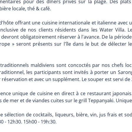
mentaires pour des dîners privés sur la plage. Des plats
ière locale, thé & café.
d'hôte offrant une cuisine internationale et italienne avec u
-inclusive de nos clients résidents dans les Water Villa. 
devront obligatoirement réserver à l'avance. De la périod
rope » seront présents sur l'île dans le but de délecter 
traditionnels maldiviens sont concoctés par nos chefs loca
traditionnel, les participants sont invités à porter un Saron
r réservation et avec un supplément. Le souper est servi de 2
ience unique de cuisine en direct à ce restaurant japonais
its de mer et de viandes cuites sur le grill Teppanyaki. Uni
nde sélection de cocktails, liqueurs, bière, vin, jus frais e
0 - 12h30. 15h00 - 19h:30.