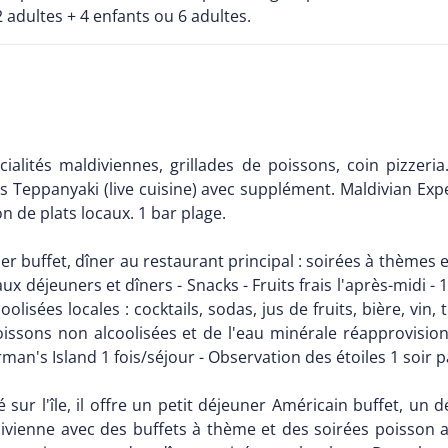
2 adultes + 4 enfants ou 6 adultes.
cialités maldiviennes, grillades de poissons, coin pizzeria
is Teppanyaki (live cuisine) avec supplément. Maldivian Expe
n de plats locaux. 1 bar plage.
ner buffet, dîner au restaurant principal : soirées à thèmes
ux déjeuners et dîners - Snacks - Fruits frais l'après-midi -
olisées locales : cocktails, sodas, jus de fruits, bière, vin
oissons non alcoolisées et de l'eau minérale réapprovisionn
man's Island 1 fois/séjour - Observation des étoiles 1 soir 
é sur l'île, il offre un petit déjeuner Américain buffet, un
Maldivienne avec des buffets à thème et des soirées poiss