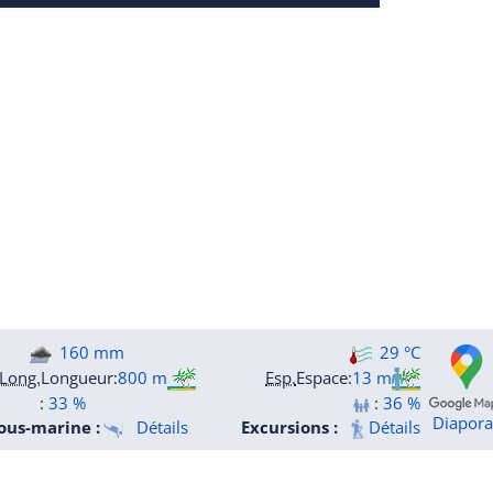
160 mm
29 °C
Long.
Longueur
:
800 m
Esp.
Espace
:
13 m
:
33 %
:
36 %
Diapor
ous-marine :
Détails
Excursions :
Détails