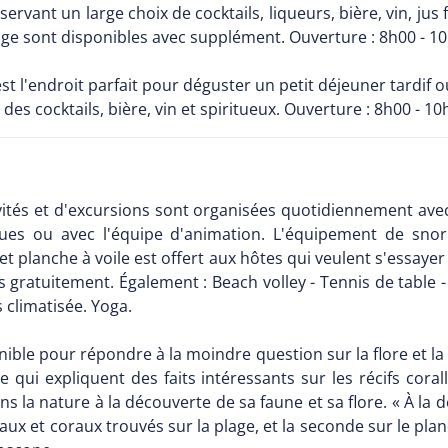
, servant un large choix de cocktails, liqueurs, bière, vin, j
ige sont disponibles avec supplément. Ouverture : 8h00 - 10
 est l'endroit parfait pour déguster un petit déjeuner tardif 
, des cocktails, bière, vin et spiritueux. Ouverture : 8h00 - 
ctivités et d'excursions sont organisées quotidiennement a
ques ou avec l'équipe d'animation. L'équipement de snor
t planche à voile est offert aux hôtes qui veulent s'essayer
atuitement. Également : Beach volley - Tennis de table - je
s climatisée. Yoga.
ponible pour répondre à la moindre question sur la flore et la
e qui expliquent des faits intéressants sur les récifs cora
la nature à la découverte de sa faune et sa flore. « À la dé
aux et coraux trouvés sur la plage, et la seconde sur le plan