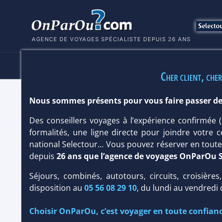
AGENCE DE VOYAGES SPÉCIALISTE DEPUIS 26 ANS
HÔTELS
SÉJOURS
MULTI
Cher client, cher
Nous sommes présents pour vous faire passer de
HÔTEL DIAMONDS THUDUFUSHI BEAC
Des conseillers voyages à l’expérience confirmée
Maldives
/
Atoll d'Ari
formalités, une ligne directe pour joindre votre c
national Selectour... Vous pouvez réserver en tou
depuis
26 ans que l’agence de voyages OnParOu 
Séjours, combinés, autotours, circuits, croisières
disposition au
05 56 08 29 10
, du lundi au vendredi
Choisir OnParOu, c’est voyager en toute confianc