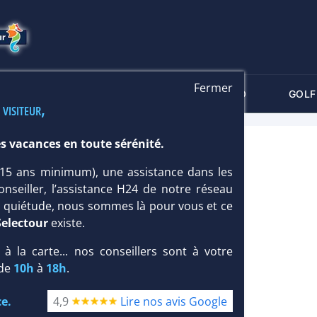
Fermer
-CRITÈRES
MALDIVES
THALASSO
GOLF
 visiteur,
s vacances en toute sérénité.
H & WATER VILLAS 4*
 (15 ans minimum), une assistance dans les
Île : Taille
petite
/ Type
Loisirs
onseiller, l’assistance H24 de notre réseau
te quiétude, nous sommes là pour vous et ce
Selectour
existe.
, à la carte... nos conseillers sont à votre
 de
10h
à
18h
.
e.
4,9
Lire nos avis Google