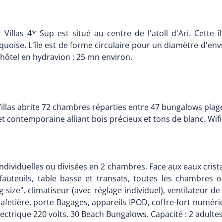
llas 4* Sup est situé au centre de l'atoll d'Ari. Cette î
uoise. L'île est de forme circulaire pour un diamètre d'en
 hôtel en hydravion : 25 mn environ.
las abrite 72 chambres réparties entre 47 bungalows plage e
t contemporaine alliant bois précieux et tons de blanc. Wifi 
 individuelles ou divisées en 2 chambres. Face aux eaux crista
auteuils, table basse et transats, toutes les chambres 
size", climatiseur (avec réglage individuel), ventilateur d
 cafetière, porte Bagages, appareils IPOD, coffre-fort numéri
trique 220 volts. 30 Beach Bungalows. Capacité : 2 adultes e