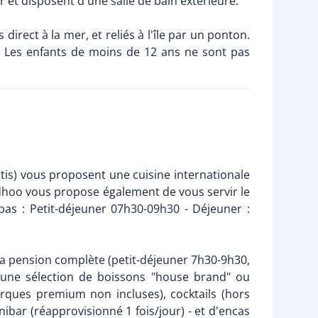
r et disposent d'une salle de bain extérieure.
irect à la mer, et reliés à l'île par un ponton.
re. Les enfants de moins de 12 ans ne sont pas
otis) vous proposent une cuisine internationale
laidhoo vous propose également de vous servir le
as : Petit-déjeuner 07h30-09h30 - Déjeuner :
e la pension complète (petit-déjeuner 7h30-9h30,
d'une sélection de boissons "house brand" ou
marques premium non incluses), cocktails (hors
ibar (réapprovisionné 1 fois/jour) - et d'encas