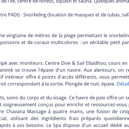
tre de l'île, centre de fitness, squash et sauna. Quelques ani
tre PADI) - Snorkeling (location de masques et de tubas, sa
 une vingtaine de mètres de la plage permettant le snorkel
e poissons et de coraux multicolores : un véritable petit p
ipé avec moniteurs. Centre Dive & Sail Ellaidhoo, cours en f
r animé se trouve l'épave d'un navire. Aux alentours, on
cif intérieur offre 6 points d'accès différents, vous perme
roit correspondant à la sortie. Plongée de nuit, épave.
Détai
, soins du corps et du visage. Ce havre de paix offre un s
t soigneusement conçus pour enrichir et ressourcez-vou
otre Chavana Massage à quatre mains, une fusion de ci
ial, utilisant des ingrédients frais préparés quotidi
tés à vos besoins. Le Spa dispose d'un accueil dédié au