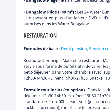
•
Bungalow Plage (49 m²)
: Les 46 Beach Bunga
•
Bungalow Pilotis (49 m²)
: Les 24 Water Bunga
Ils disposent en plus d'un lecteur DVD et d'u
autorisés dans les Water Bungalows.
RESTAURATION
Formules de base :
Demi-pension
,
Pension co
Restaurant principal Madi et le restaurant Mal
servie sous forme de buffets afin de varier les
petit-déjeuner dans votre chambre (avec sup
12h30-14h30 - Dîner : 19h30-21h30. Snacks : 1
Formule tout inclus (en option)
: Dans le cad
déjeuner 12h30-14h30 et dîner 19h30-21h30) 
standard de 9h à 00h : eau, soft (jus concent
cocktails premium), thé et café (espresso non 