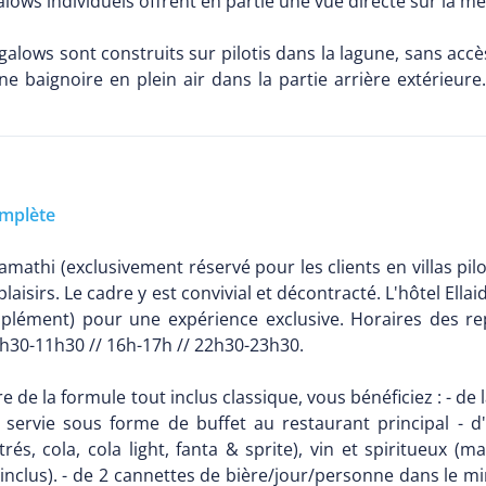
lows individuels offrent en partie une vue directe sur la me
lows sont construits sur pilotis dans la lagune, sans accès d
ne baignoire en plein air dans la partie arrière extérieu
mplète
amathi (exclusivement réservé pour les clients en villas pil
 plaisirs. Le cadre y est convivial et décontracté. L'hôtel El
plément) pour une expérience exclusive. Horaires des rep
0h30-11h30 // 16h-17h // 22h30-23h30.
re de la formule tout inclus classique, vous bénéficiez : - d
servie sous forme de buffet au restaurant principal - 
rés, cola, cola light, fanta & sprite), vin et spiritueux (
inclus). - de 2 cannettes de bière/jour/personne dans le min