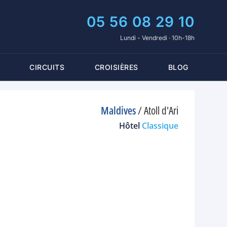
05 56 08 29 10
Lundi - Vendredi · 10h-18h
CIRCUITS
CROISIÈRES
BLOG
Maldives
/
Atoll d'Ari
Hôtel
Classique