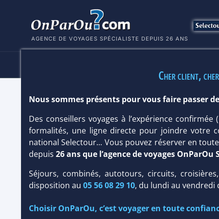
AGENCE DE VOYAGES SPÉCIALISTE DEPUIS 26 ANS
HÔTELS
SÉJOURS
MULTI
Cher client, cher
Nous sommes présents pour vous faire passer de
HÔTEL ELLAIDHOO BY CINNAMON 4
Des conseillers voyages à l’expérience confirmée
Île : Taille
petite
/ Type
Loisirs
,
Robinson
formalités, une ligne directe pour joindre votre c
national Selectour... Vous pouvez réserver en tou
depuis
26 ans que l’agence de voyages OnParOu 
Séjours, combinés, autotours, circuits, croisières
disposition au
05 56 08 29 10
, du lundi au vendredi
Choisir OnParOu, c’est voyager en toute confianc