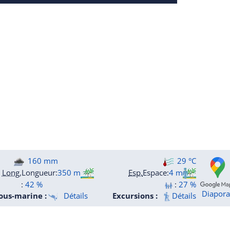
160 mm
29 °C
Long.
Longueur
:
350 m
Esp.
Espace
:
4 m
:
42 %
:
27 %
Diapor
ous-marine :
Détails
Excursions :
Détails