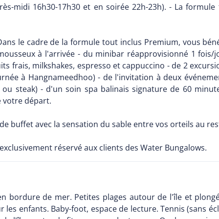
après-midi 16h30-17h30 et en soirée 22h-23h). - La formule 
Dans le cadre de la formule tout inclus Premium, vous bénéfi
mousseux à l'arrivée - du minibar réapprovisionné 1 fois/jou
uits frais, milkshakes, espresso et cappuccino - de 2 excurs
ournée à Hangnameedhoo) - de l'invitation à deux événement
er ou steak) - d'un soin spa balinais signature de 60 min
e votre départ.
de buffet avec la sensation du sable entre vos orteils au re
 exclusivement réservé aux clients des Water Bungalows.
bordure de mer. Petites plages autour de l'île et plongée t
 les enfants. Baby-foot, espace de lecture. Tennis (sans écl