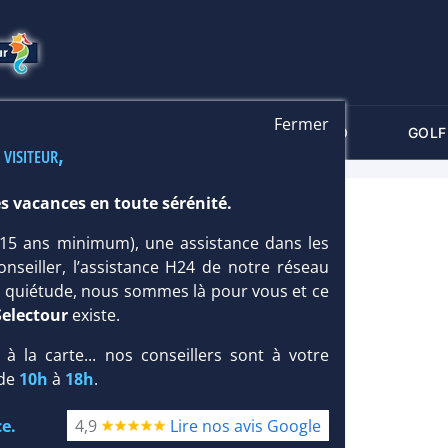
Fermer
-CRITÈRES
MALDIVES
THALASSO
GOLF
 visiteur,
s vacances en toute sérénité.
*
 (15 ans minimum), une assistance dans les
onseiller, l’assistance H24 de notre réseau
te quiétude, nous sommes là pour vous et ce
Selectour
existe.
, à la carte... nos conseillers sont à votre
 de
10h
à
18h
.
e.
4,9
Lire nos avis Google