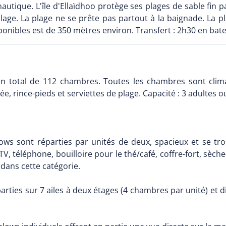
utique. L'île d'Ellaïdhoo protège ses plages de sable fin pa
lage. La plage ne se prête pas partout à la baignade. La pl
ponibles est de 350 mètres environ. Transfert : 2h30 en ba
un total de 112 chambres. Toutes les chambres sont climati
e, rince-pieds et serviettes de plage. Capacité : 3 adultes o
s sont réparties par unités de deux, spacieux et se trouve
 TV, téléphone, bouilloire pour le thé/café, coffre-fort, sèc
ans cette catégorie.
arties sur 7 ailes à deux étages (4 chambres par unité) et di