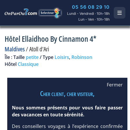
05 56 08 29 10
Lundi - Vendredi · 10h-18h
Lun - Ven · 10h-18h
Hôtel Ellaidhoo By Cinnamon 4*
Maldives
/
Atoll d'Ari
Île : Taille
petite
/ Type
Loisirs
,
Robinson
Hôtel
Classique
Fermer
Cher client, cher visiteur,
Nous sommes présents pour vous faire passer
des vacances en toute sérénité.
Des conseillers voyages à l’expérience confirmée