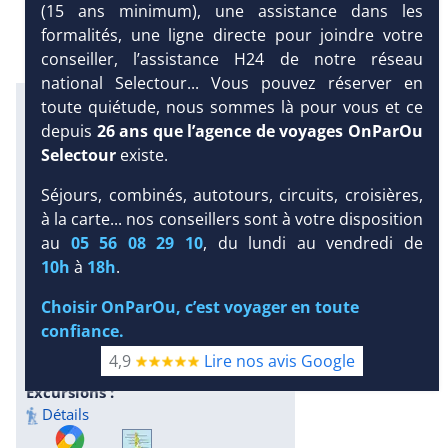
(15 ans minimum), une assistance dans les
formalités, une ligne directe pour joindre votre
conseiller, l’assistance H24 de notre réseau
national Selectour... Vous pouvez réserver en
Infos météo :
toute quiétude, nous sommes là pour vous et ce
29 °C
160 mm
29 °C
depuis
26 ans que l’agence de voyages OnParOu
Infos plages :
Selectour
existe.
Dist.
Long.
Esp.
Distance
:
Séjours, combinés, autotours, circuits, croisières,
Longueur
:
Espace
:
< 100 m
à la carte... nos conseillers sont à votre disposition
350 m
4 m
au
05 56 08 29 10
, du lundi au vendredi de
DEMANDE
Équipement :
10h
à
18h
.
D’INFORMATIONS
112
Tx
:
42 %
Tx
:
27 %
Snorkeling :
Choisir OnParOu, c’est voyager en toute
DEVIS /
Détails
confiance.
RÉSERVATION
Plongée sous-marine :
4,9
Lire nos avis Google
Détails
Excursions :
Détails