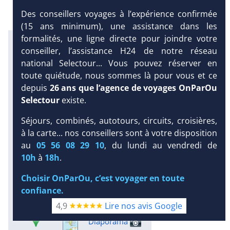
Des conseillers voyages à l’expérience confirmée
(15 ans minimum), une assistance dans les
formalités, une ligne directe pour joindre votre
Infos météo :
conseiller, l’assistance H24 de notre réseau
29 °C
160 mm
29 °C
national Selectour... Vous pouvez réserver en
Infos plages :
toute quiétude, nous sommes là pour vous et ce
Dist.
Long.
Esp.
Distance
:
depuis
26 ans que l’agence de voyages OnParOu
Longueur
:
Espace
:
< 100 m
Selectour
existe.
3.1 km
70 m
DEMANDE
Séjours, combinés, autotours, circuits, croisières,
Équipement :
D’INFORMATIONS
à la carte... nos conseillers sont à votre disposition
44
Tx
:
38 %
Tx
:
39 %
Snorkeling :
au
05 56 08 29 10
, du lundi au vendredi de
DEVIS /
Détails
10h
à
18h
.
RÉSERVATION
Plongée sous-marine :
Choisir OnParOu, c’est voyager en toute
Détails
Excursions :
confiance.
Détails
4,9
Lire nos avis Google
Diaporama