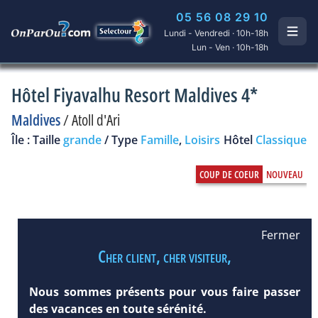
05 56 08 29 10
Lundi - Vendredi · 10h-18h
Lun - Ven · 10h-18h
Hôtel Fiyavalhu Resort Maldives 4*
Maldives
/
Atoll d'Ari
Île : Taille
grande
/ Type
Famille
,
Loisirs
Hôtel
Classique
Fermer
Cher client, cher visiteur,
Nous sommes présents pour vous faire passer
des vacances en toute sérénité.